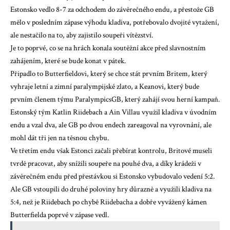
Estonsko vedlo 8-7 za odchodem do závěrečného endu, a přestože GB
mělo v posledním zápase výhodu kladiva, potřebovalo dvojité vytažení,
ale nestačilo na to, aby zajistilo soupeři vítězství.
Je to poprvé, co se na hrách konala soutěžní akce před slavnostním
zahájením, které se bude konat v pátek.
Připadlo to Butterfieldovi, který se chce stát prvním Britem, který
vyhraje letní a zimní paralympijské zlato, a Keanovi, který bude
prvním členem týmu ParalympicsGB, který zahájí svou herní kampaň.
Estonský tým Katlin Riidebach a Ain Villau využil kladiva v úvodním
endu a vzal dva, ale GB po dvou endech zareagoval na vyrovnání, ale
mohl dát tři jen na těsnou chybu.
Ve třetím endu však Estonci začali přebírat kontrolu, Britové museli
tvrdě pracovat, aby snížili soupeře na pouhé dva, a díky krádeži v
závěrečném endu před přestávkou si Estonsko vybudovalo vedení 5:2.
Ale GB vstoupili do druhé poloviny hry důrazně a využili kladiva na
5:4, než je Riidebach po chybě Riidebacha a dobře vyvážený kámen
Butterfielda poprvé v zápase vedl.