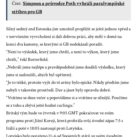
Číst:
Simpson a průvodce Poth vyhráli paralympijské
stříbro pro GB
Silný sedmý end Estonska jim umožnil proplížit se ještě jednou vpřed a
v nervózním vyvrcholení si dali dobrou práci, aby měli v domě na
konci dva kameny, se kterými si GB nedokázali poradit.
“Není to výsledek, který jsme chtěli, a není to výkon, který jsme
chtěli,” řekl Butterfield.
„Nehráli jsme nejlépe a pravděpodobně jsme dosáhli výsledku, který
jsme si zasloužili, abych byl upřímný.
“Je to těžké, protože vyjít do té arény bylo epické. Nikdy předtím jsme
nebyli v takovém prostředí. Dav a jásot byly opravdu dobré.
“Vrátíme se dnes večer a popovídáme si a vrátíme se silnější. Poučíme
se z toho a zbývá ještě hodně curlingu.”
Britský tým bude ve čtvrtek v 9:05 GMT pokračovat ve svém
programu proti Jižní Koreji, která prohrála svůj úvodní zápas 7:5 s
Itálií a poté v 18:05 nastoupí proti Lotyšsku.
Lotyšsko bylo poraženo 11-6 od Spojených států ve svém úvodním