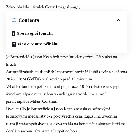
Zdroj obrázku, titulek Getty ImagesImage,
Contents
Související témata
Více o tomto příběhu
Jo Butterfield a Jason Kean byli prvními členy týmu GB v akci na
hrách
Autor:Elizabeth HudsonBBC sportovní novinář Publikováno 4. března
2026, 20:24 GMTAktualizováno před 35 minutami
Velká Británie utrpěla zklamání po porážce 10-7 od Estonska v jejich
úvodním zápase mezi sebou v curlingu na vozíku na zimní
paralympiádě Milán-Cortina.
Dvojice GB Jo Butterfield a Jason Kean zaostala za světovými
bronzovými medailisty 5-2 po čtyřech z osmi zápasů na úvodním
turnaji smíšených dvojic, ale dva stáhla na konci pět a skórovala tři ve
skvělém šestém, aby je vrátila zpět do boje.