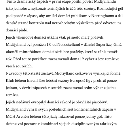
Tento dramatický úspěch v první etapě posílil pověst Midtjyllandu
jako jednoho z nejkonzistentnějších hráčů této sezóny. Rozhodující gól
padl pozdě v zápase, aby umlčel domácí publikum v Nottinghamu a dal
dánské straně kontrolu nad nerozhodným výsledkem před odvetou na
domácí půdě.
Jejich víkendové domácí utkání však přineslo malý průšvih.
Midtjylland byl poražen 1:0 od Nordsjælland v dánské Superlize, čímž
ukončil mimořádnou domácí sérii bez porážky, která se táhla téměř
rok. Před touto porážkou zaznamenali doma 19 výher a šest remíz ve
všech soutěžích.
Navzdory této ztrátě zůstává Midtjylland celkově ve vynikající formě.
Klub během hlavní fáze letošní sezóny Evropské ligy prohrál pouze
jednou, v devíti zápasech v soutěži zaznamenal sedm výher a jednu
remízu.
Jejich nedávný evropský domácí rekord je obzvláště působivý.
Midtjylland vyhrál svých posledních šest kontinentálních zápasů v
MCH Areně a během této jízdy inkasoval pouze jediný gól. Tato
defenzivní pevnost v kombinaci s jejich disciplinovaným taktickým