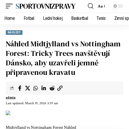
SPORTOVNIZPRAVY
Aa
Home
Fotbal
Lední hokej
Basketbal
Tenis
Zimní sp
NÁHLEDY
Náhled Midtjylland vs Nottingham
Forest: Tricky Trees navštěvují
Dánsko, aby uzavřeli jemně
připravenou kravatu
admin
Last updated: March 19, 2026 3:59 am
Midtjylland vs Nottingham Forest Náhled