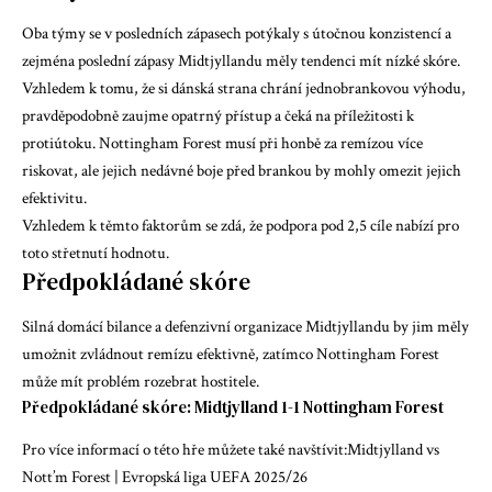
Oba týmy se v posledních zápasech potýkaly s útočnou konzistencí a
zejména poslední zápasy Midtjyllandu měly tendenci mít nízké skóre.
Vzhledem k tomu, že si dánská strana chrání jednobrankovou výhodu,
pravděpodobně zaujme opatrný přístup a čeká na příležitosti k
protiútoku. Nottingham Forest musí při honbě za remízou více
riskovat, ale jejich nedávné boje před brankou by mohly omezit jejich
efektivitu.
Vzhledem k těmto faktorům se zdá, že podpora pod 2,5 cíle nabízí pro
toto střetnutí hodnotu.
Předpokládané skóre
Silná domácí bilance a defenzivní organizace Midtjyllandu by jim měly
umožnit zvládnout remízu efektivně, zatímco Nottingham Forest
může mít problém rozebrat hostitele.
Předpokládané skóre: Midtjylland 1-1 Nottingham Forest
Pro více informací o této hře můžete také navštívit:
Midtjylland vs
Nott’m Forest | Evropská liga UEFA 2025/26