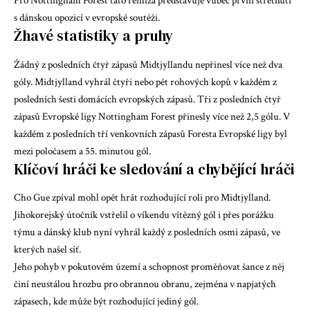
Pro Nottingham Forest tato remíza představuje vůbec první střetnutí
s dánskou opozicí v evropské soutěži.
Žhavé statistiky a pruhy
Žádný z posledních čtyř zápasů Midtjyllandu nepřinesl více než dva
góly. Midtjylland vyhrál čtyři nebo pět rohových kopů v každém z
posledních šesti domácích evropských zápasů. Tři z posledních čtyř
zápasů Evropské ligy Nottingham Forest přinesly více než 2,5 gólu. V
každém z posledních tří venkovních zápasů Foresta Evropské ligy byl
mezi poločasem a 55. minutou gól.
Klíčoví hráči ke sledování a chybějící hráči
Cho Gue zpíval
mohl opět hrát rozhodující roli pro Midtjylland.
Jihokorejský útočník vstřelil o víkendu vítězný gól i přes porážku
týmu a dánský klub nyní vyhrál každý z posledních osmi zápasů, ve
kterých našel síť.
Jeho pohyb v pokutovém území a schopnost proměňovat šance z něj
činí neustálou hrozbu pro obrannou obranu, zejména v napjatých
zápasech, kde může být rozhodující jediný gól.