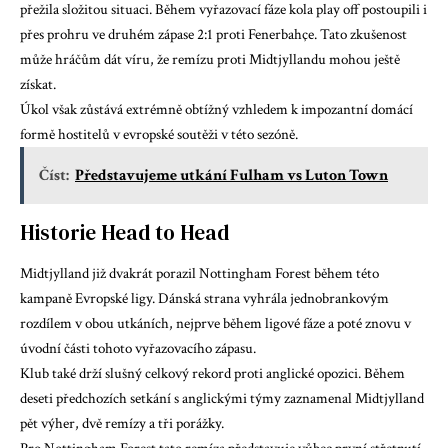
přežila složitou situaci. Během vyřazovací fáze kola play off postoupili i
přes prohru ve druhém zápase 2:1 proti Fenerbahçe. Tato zkušenost
může hráčům dát víru, že remízu proti Midtjyllandu mohou ještě
získat.
Úkol však zůstává extrémně obtížný vzhledem k impozantní domácí
formě hostitelů v evropské soutěži v této sezóně.
Číst:
Představujeme utkání Fulham vs Luton Town
Historie Head to Head
Midtjylland již dvakrát porazil Nottingham Forest během této
kampaně Evropské ligy. Dánská strana vyhrála jednobrankovým
rozdílem v obou utkáních, nejprve během ligové fáze a poté znovu v
úvodní části tohoto vyřazovacího zápasu.
Klub také drží slušný celkový rekord proti anglické opozici. Během
deseti předchozích setkání s anglickými týmy zaznamenal Midtjylland
pět výher, dvě remízy a tři porážky.