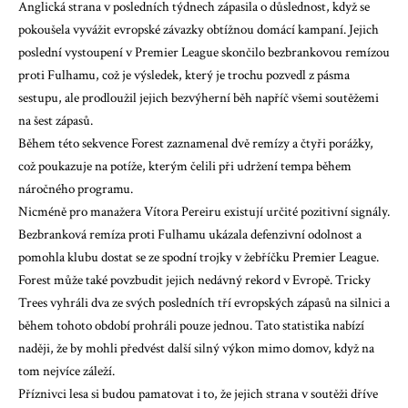
Anglická strana v posledních týdnech zápasila o důslednost, když se
pokoušela vyvážit evropské závazky obtížnou domácí kampaní. Jejich
poslední vystoupení v Premier League skončilo bezbrankovou remízou
proti Fulhamu, což je výsledek, který je trochu pozvedl z pásma
sestupu, ale prodloužil jejich bezvýherní běh napříč všemi soutěžemi
na šest zápasů.
Během této sekvence Forest zaznamenal dvě remízy a čtyři porážky,
což poukazuje na potíže, kterým čelili při udržení tempa během
náročného programu.
Nicméně pro manažera Vítora Pereiru existují určité pozitivní signály.
Bezbranková remíza proti Fulhamu ukázala defenzivní odolnost a
pomohla klubu dostat se ze spodní trojky v žebříčku Premier League.
Forest může také povzbudit jejich nedávný rekord v Evropě. Tricky
Trees vyhráli dva ze svých posledních tří evropských zápasů na silnici a
během tohoto období prohráli pouze jednou. Tato statistika nabízí
naději, že by mohli předvést další silný výkon mimo domov, když na
tom nejvíce záleží.
Příznivci lesa si budou pamatovat i to, že jejich strana v soutěži dříve