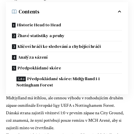
Contents
Historie Head to Head
Žhavé statistiky a pruhy
Klíčoví hráči ke sledování a chybějící hráči
Analýza sázení
Předpokládané skóre
Předpokládané skóre: Midtjylland 1-1
Nottingham Forest
Midtjylland má štíhlou, ale cennou výhodu v rozhodujícím druhém
zápase osmifinále Evropské ligy UEFA s Nottinghamem Forest.
Dánská strana
zajistili vítězství 1:0 v prvním zápase
na City Ground,
což znamená, že nyní potřebují pouze remízu v MCH Areně, aby si
zajistili místo ve čtvrtfinále.