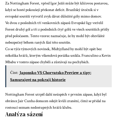
Za Nottingham Forest, vpřed
Igor Ježíš
může být klíčovou postavou,
když se hosté pokoušejí překonat deficit. Brazilský útočník si v
evropské soutěži vytvořil zvyk dávat důležité góly mimo domov.
Ve dvou z posledních tří venkovních zápasů Evropské ligy vstřelil
Forest druhý gól a tři z posledních čtyř gólů ve všech soutěžích přišly
před poločasem. Tento vzorec naznačuje, že by mohl být obzvláště
nebezpečný během raných fází této soutěže.
Co se týče týmových novinek, Midtjylland by mohl být opět bez
několika hráčů, kterým víkendová porážka unikla. Franculino a Kevin
Mbabu v tomto zápase chyběli a zůstávají na pochybách.
Číst:
Japonsko VS Chorvatsko Preview a tipy:
Samurajové na pokraji historie
Nottingham Forest utrpěl další neúspěch v prvním zápase, když byl
obránce Jair Cunha donucen odejít kvůli zranění, čímž se přidal na
rostoucí seznam nedostupných hráčů klubu.
Analýza sázení