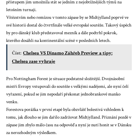
přístupem jim umožnila stát se jedním z nejobtížnějších týmů na
letošním turnaji.
Vítězstvím nebo remízou v tomto zápase by se Midtjylland poprvé ve
své historii dostal do čtvrtfinále velké evropské soutěže. Takový úspěch
by pro dánský klub představoval mezník a dále podtrhl pokrok,
kterého dosáhli na kontinentální scéně v posledních letech.
Číst:
Chelsea VS Dinamo Záhřeb Preview a tipy:
Chelsea zase vyhraje
Pro Nottingham Forest je situace podstatně složitější. Dvojnásobní
mistři Evropy vstupovali do soutěže s velkými nadějemi, ale nyní čelí
vyřazení, pokud se jim nepodaří překonat jednobrankové manko
venku.
Forestova porážka v první etapě byla obzvlášť bolestivá vzhledem k
tomu, jak dlouho se jim dařilo zadržovat Midtjylland. Přiznání pozdě v
zápase jim zbylo málo času na odpověď a nyní je nutí honit se v Dánsku
za nerozhodným výsledkem.