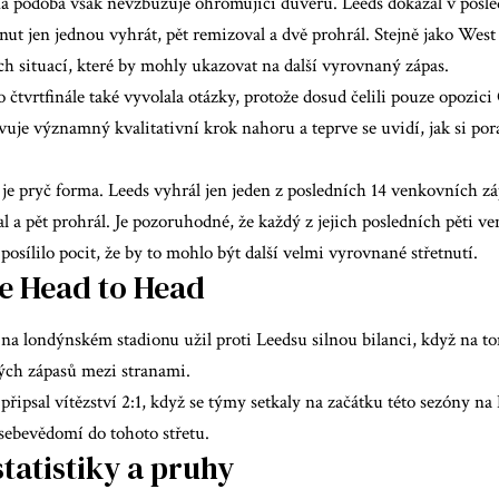
ná podoba však nevzbuzuje ohromující důvěru. Leeds dokázal v posl
t jen jednou vyhrát, pět remizoval a dvě prohrál. Stejně jako West
h situací, které by mohly ukazovat na další vyrovnaný zápas.
do čtvrtfinále také vyvolala otázky, protože dosud čelili pouze opozi
vuje významný kvalitativní krok nahoru a teprve se uvidí, jak si por
í je pryč forma. Leeds vyhrál jen jeden z posledních 14 venkovních 
 a pět prohrál. Je pozoruhodné, že každý z jejich posledních pěti v
posílilo pocit, že by to mohlo být další velmi vyrovnané střetnutí.
ie Head to Head
a londýnském stadionu užil proti Leedsu silnou bilanci, když na to
ých zápasů mezi stranami.
 připsal vítězství 2:1, když se týmy setkaly na začátku této sezóny na
sebevědomí do tohoto střetu.
tatistiky a pruhy