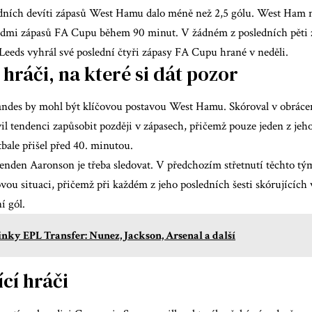
dních devíti zápasů West Hamu dalo méně než 2,5 gólu. West Ham 
edmi zápasů FA Cupu během 90 minut. V žádném z posledních pěti 
Leeds vyhrál své poslední čtyři zápasy FA Cupu hrané v neděli.
 hráči, na které si dát pozor
andes
by mohl být klíčovou postavou West Hamu. Skóroval v obráce
il tendenci zapůsobit později v zápasech, přičemž pouze jeden z jeho
bale přišel před 40. minutou.
enden Aaronson
je třeba sledovat. V předchozím střetnutí těchto tým
vou situaci, přičemž při každém z jeho posledních šesti skórujících 
í gól.
nky EPL Transfer: Nunez, Jackson, Arsenal a další
cí hráči