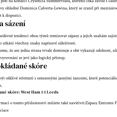
otí na kondici Crysencia Summervillea, kterého čeká závod s časem,
vy ohledně Dominica Calverta-Lewina, který se zranil při mezináro
t k dispozici.
a sázení
dávné tendenci obou týmů remízovat zápasy a jejich snahám zajistit
o utkání všechny znaky napínavé záležitosti.
mu, že ani jedna strana trvale dominuje a obě vykazují odolnost, zd
yrovnání se jeví jako logický přístup.
kládané skóre
ýt ošklivé střetnutí s omezenými jasnými šancemi, které potenciáln
n.
né skóre: West Ham 1-1 Leeds
rmací o tomto příslušenství můžete také navštívit:
Zápasy Emirates F
ciace