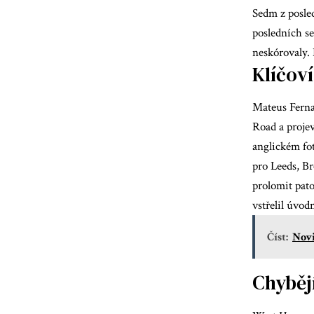
Sedm z posle
posledních s
neskórovaly. 
Klíčoví
Mateus Fern
Road a projev
anglickém fot
pro Leeds,
Br
prolomit pato
vstřelil úvodn
Číst:
Novi
Chybějí