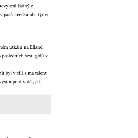
nevyhrál žádný z
zápasů Leedsu oba týmy
ném utkání na Elland
 posledních šesti gólů v
ů byl v cíli a má talent
vystoupení viděl, jak