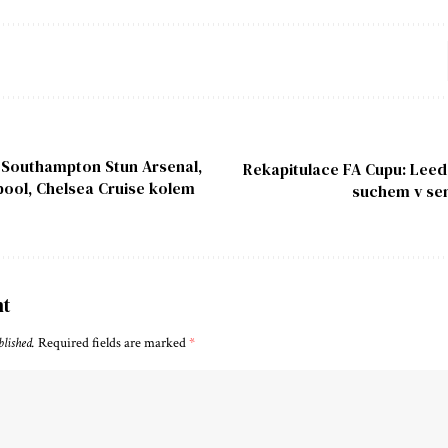
 Southampton Stun Arsenal,
Rekapitulace FA Cupu: Leed
pool, Chelsea Cruise kolem
suchem v sem
nt
blished.
Required fields are marked
*