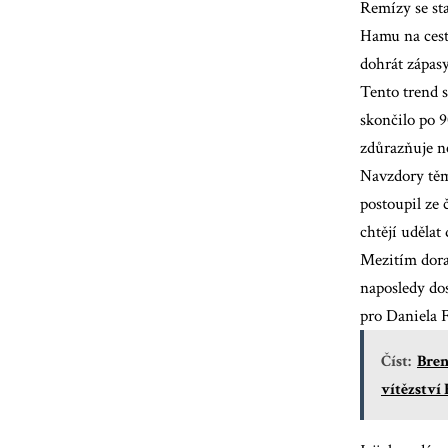
Remízy se st
Hamu na cestě
dohrát zápasy
Tento trend s
skončilo po 9
zdůrazňuje ne
Navzdory těm
postoupil ze
chtějí uděla
Mezitím doraz
naposledy dos
pro Daniela 
Číst:
Bren
vítězství