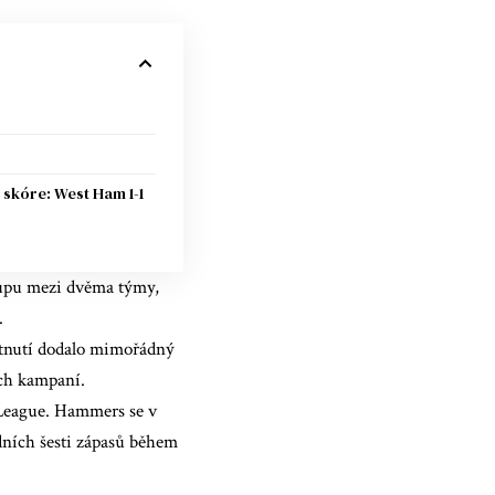
skóre: West Ham 1-1
Cupu mezi dvěma týmy,
.
etnutí dodalo mimořádný
ých kampaní.
 League. Hammers se v
dních šesti zápasů během