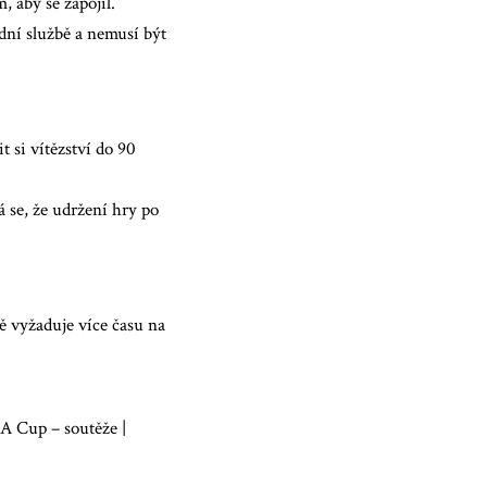
 aby se zapojil.
dní službě a nemusí být
 si vítězství do 90
á se, že udržení hry po
ě vyžaduje více času na
A Cup – soutěže |