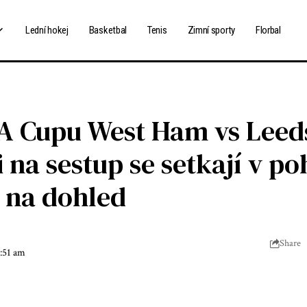
Lední hokej
Basketbal
Tenis
Zimní sporty
Florbal
A Cupu West Ham vs Leed
 na sestup se setkají v po
na dohled
Share
4:51 am