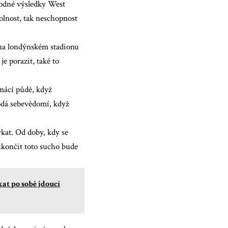
hodné výsledky West
olnost, tak neschopnost
ů na londýnském stadionu
je porazit, také to
mácí půdě, když
dodá sebevědomí, když
kat. Od doby, kdy se
 ukončit toto sucho bude
at po sobě jdoucí