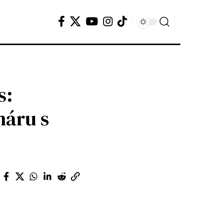
s:
háru s