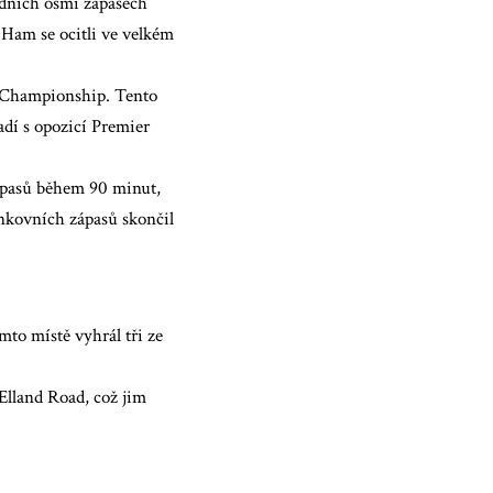
edních osmi zápasech
 Ham se ocitli ve velkém
ci Championship. Tento
adí s opozicí Premier
zápasů během 90 minut,
enkovních zápasů skončil
mto místě vyhrál tři ze
 Elland Road, což jim