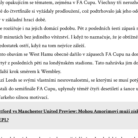
aly opakujícím se tématem, zejména v FA Cupu. Všechny tři neroz
 do čtvrtfinále si vyžádaly prodloužení, což podtrhovalo jak jeho od
 v základní hrací době.
e rozšiřuje i na jejich domácí podobu. Pět z posledních šesti zápas
0 minutách bez jediného vítězství. I když to naznačuje, že je obtížné 
dostatek ostří, když na tom nejvíce záleží.
to obavám se West Hamu obecně dařilo v zápasech FA Cupu na do
 čtyř z posledních pěti na londýnském stadionu. Tato nahrávka jim 
t další krok směrem k Wembley.
í Leeds se svými vlastními nesrovnalostmi, se kterými se musí potý
tali do semifinále FA Cupu, uplynuly téměř čtyři desetiletí a šance
Farkeho silnou motivací.
tford vs Manchester United Preview: Mohou Amorimovi muži získ
 EPL?