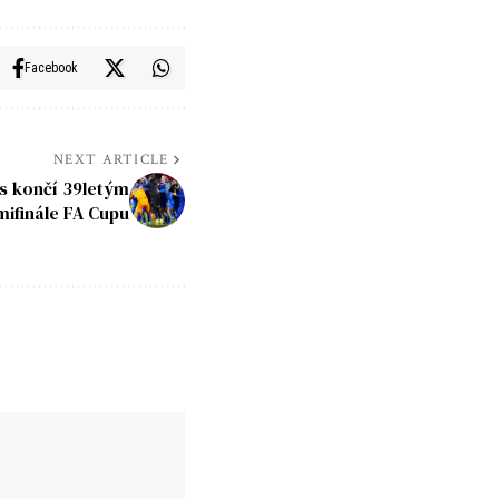
Facebook
NEXT ARTICLE
s končí 39letým
ifinále FA Cupu