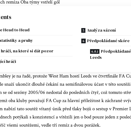
ch remíza Oba týmy vstřelí gól
ents
ie Head to Head
Analýza sázení
statistiky a pruhy
Předpokládané skóre
í hráči, na které si dát pozor
Předpokládané 
Leeds
ící hráči
bley je na řadě, protože West Ham hostí Leeds ve čtvrtfinále FA 
ale snaží ukončit dlouhé čekání na semifinálovou účast v této soutěži
m se od sezóny 2005/06 nedostal do posledních čtyř, což tomuto stř
emž oba kluby považují FA Cup za hlavní příležitost k záchraně sv
 nabízí tato soutěž vítaný únik před tlaky bojů o sestup v Premier
dnech potýkali s konzistencí a vítězili jen o bod
pouze jeden z posle
říč všemi soutěžemi, vedle tří remíz a dvou porážek.