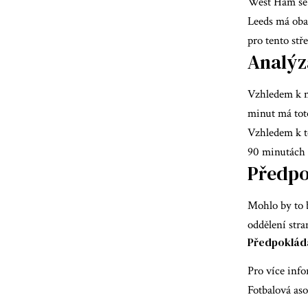
West Ham se p
Leeds má oba
pro tento stře
Analýz
Vzhledem k ne
minut má tot
Vzhledem k to
90 minutách v
Předpo
Mohlo by to b
oddělení stra
Předpokláda
Pro více info
Fotbalová aso