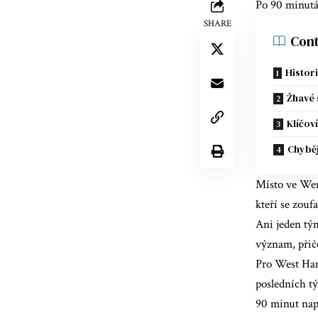
Po 90 minutá
SHARE
Cont
Histor
Žhavé 
Klíčov
Chyběj
Místo ve Wem
kteří se zouf
Ani jeden tý
význam, přič
Pro West Ham
posledních tý
90 minut
nap