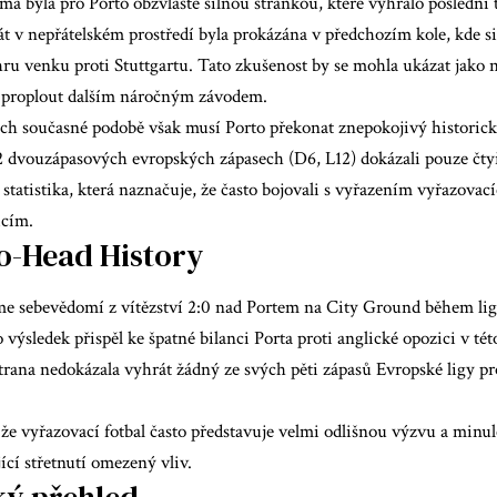
a byla pro Porto obzvláště silnou stránkou, které vyhrálo poslední tř
t v nepřátelském prostředí byla prokázána v předchozím kole, kde si 
ru venku proti Stuttgartu. Tato zkušenost by se mohla ukázat jako n
 proplout dalším náročným závodem.
ich současné podobě však musí Porto překonat znepokojivý historick
2 dvouzápasových evropských zápasech (D6, L12) dokázali pouze čtyř
e statistika, která naznačuje, že často bojovali s vyřazením vyřazova
icím.
o-Head History
zme sebevědomí z vítězství 2:0 nad Portem na City Ground během ligo
 výsledek přispěl ke špatné bilanci Porta proti anglické opozici v tét
strana nedokázala vyhrát žádný ze svých pěti zápasů Evropské ligy 
že vyřazovací fotbal často představuje velmi odlišnou výzvu a min
ící střetnutí omezený vliv.
ký přehled