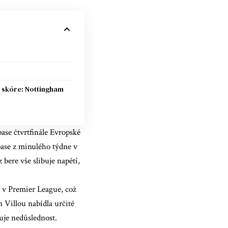
skóre: Nottingham
ase čtvrtfinále Evropské
ase z minulého týdne v
 bere vše slibuje napětí,
p v Premier League, což
n Villou nabídla určité
žuje nedůslednost.