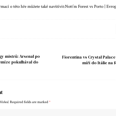
rmací o této hře můžete také navštívit:
Nott’m Forest vs Porto | Evr
gy mistrů: Arsenal po
Fiorentina vs Crystal Palace
míze pokulhával do
míří do Itálie na
nt
blished.
Required fields are marked
*