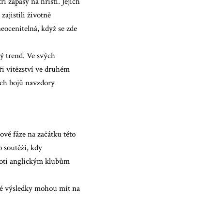
i zápasy na hřišti. Jejich
zajistili životně
eocenitelná, když se zde
ý trend. Ve svých
i vítězství ve druhém
cích bojů navzdory
vé fáze na začátku této
o soutěži, kdy
proti anglickým klubům
ulé výsledky mohou mít na