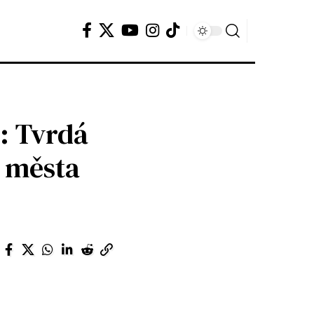
: Tvrdá
ě města