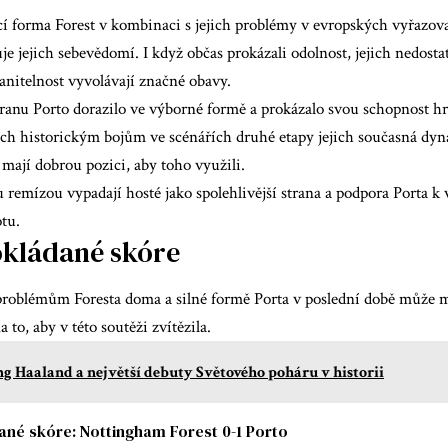
í forma Forest v kombinaci s jejich problémy v evropských vyřazov
e jejich sebevědomí. I když občas prokázali odolnost, jejich nedost
anitelnost vyvolávají značné obavy.
ranu Porto dorazilo ve výborné formě a prokázalo svou schopnost 
ich historickým bojům ve scénářích druhé etapy jejich současná dy
 mají dobrou pozici, aby toho využili.
remízou vypadají hosté jako spolehlivější strana a podpora Porta k v
tu.
kládané skóre
roblémům Foresta doma a silné formě Porta v poslední době může mí
a to, aby v této soutěži zvítězila.
ng Haaland a největší debuty Světového poháru v historii
né skóre: Nottingham Forest 0-1 Porto