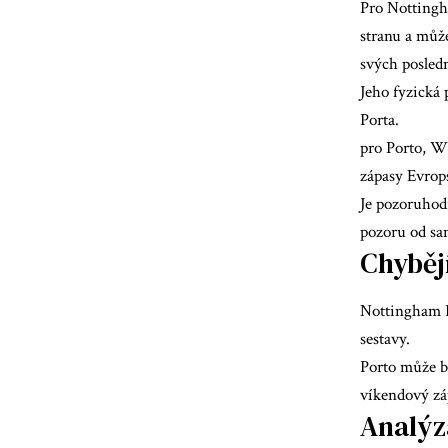
Pro Nottingh
stranu a můž
svých posledn
Jeho fyzická
Porta.
pro Porto,
Wi
zápasy Evrops
Je pozoruhodn
pozoru od sa
Chybějí
Nottingham F
sestavy.
Porto může b
víkendový zá
Analýz