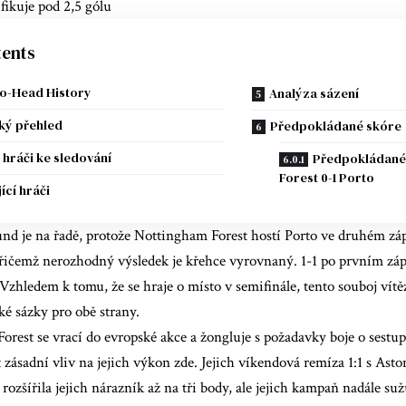
ifikuje pod 2,5 gólu
ents
o-Head History
Analýza sázení
ký přehled
Předpokládané skóre
í hráči ke sledování
Předpokládané 
Forest 0-1 Porto
ící hráči
nd je na řadě, protože Nottingham Forest hostí Porto ve druhém záp
řičemž nerozhodný výsledek je křehce vyrovnaný.
1-1 po prvním záp
 Vzhledem k tomu, že se hraje o místo v semifinále, tento souboj vítěz
é sázky pro obě strany.
rest se vrací do evropské akce a žongluje s požadavky boje o sestu
zásadní vliv na jejich výkon zde. Jejich víkendová remíza 1:1 s Asto
rozšířila jejich nárazník až na tři body, ale jejich kampaň nadále su