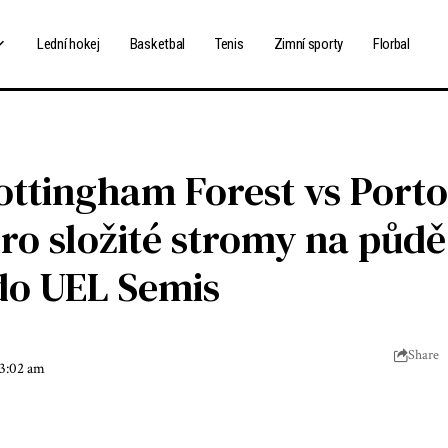
Lední hokej
Basketbal
Tenis
Zimní sporty
Florbal
ottingham Forest vs Porto
ro složité stromy na půd
do UEL Semis
Share
 3:02 am