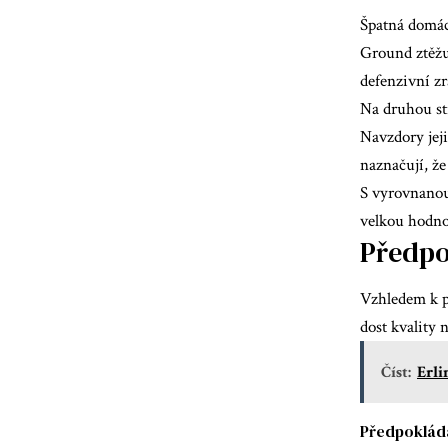
Špatná domác
Ground ztěžuj
defenzivní zr
Na druhou st
Navzdory jej
naznačují, že
S vyrovnanou 
velkou hodno
Předpo
Vzhledem k p
dost kvality n
Číst:
Erli
Předpokláda