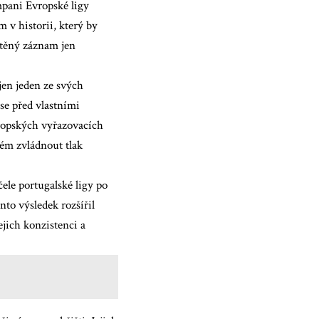
mpani Evropské ligy
 v historii, který by
htěný záznam jen
jen jeden ze svých
se před vlastními
vropských vyřazovacích
lém zvládnout tlak
čele portugalské ligy po
to výsledek rozšířil
ejich konzistenci a