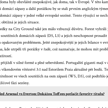
doma byly obzvláště znepokojivé, jak doma, tak v Evropě. V této ka
tři domácí zápasy a další porážkou by se stali prvním anglickým týmem
 domácí zápasy v jedné velké evropské sezóně. Tento rýsující se nec
 obtížná je jejich situace.
edky na City Ground také jen málo vzbuzují důvěru. Forest vyhráli 
 soutěžních domácích zápasů (D5, L5) a jejich neschopnost prosadit 
a opakovaným problémem. Ještě znepokojivější je jejich bilance v e
, kde utrpěli tři porážky v řadě, což naznačuje, že mohou mít prob
ežitostí.
přijíždí v silné formě a plné sebevědomí. Portugalští giganti mají v 
víkendovém vítězství 3:1 nad Estorilem Praia aktuálně pět bodů. Ten
zitelnost ve všech soutěžích na osm zápasů (W5, D3), což podtrhlo j
líčové fázi sezóny.
ed Arsenal vs Everton: Dokážou Toffees potlačit favority titulu?