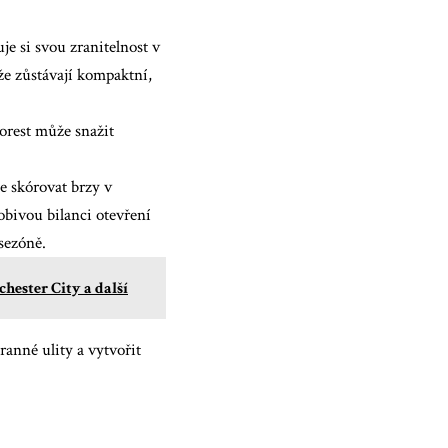
e si svou zranitelnost v
 že zůstávají kompaktní,
orest může snažit
e skórovat brzy v
obivou bilanci otevření
sezóně.
ester City a další
ranné ulity a vytvořit