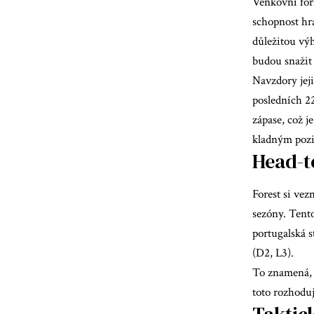
Venkovní form
schopnost hrá
důležitou výh
budou snažit
Navzdory jej
posledních 2
zápase, což j
kladným poz
Head-t
Forest si ve
sezóny. Tento
portugalská 
(D2, L3).
To znamená, 
toto rozhoduj
Taktic