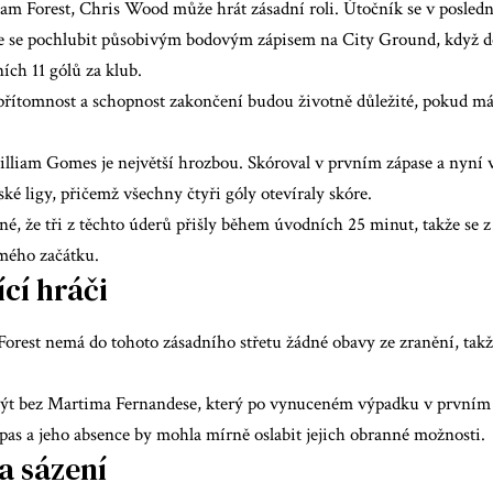
am Forest,
Chris Wood
může hrát zásadní roli. Útočník se v posledn
e se pochlubit působivým bodovým zápisem na City Ground, když do
ích 11 gólů za klub.
 přítomnost a schopnost zakončení budou životně důležité, pokud má
lliam Gomes
je největší hrozbou. Skóroval v prvním zápase a nyní vs
ké ligy, přičemž všechny čtyři góly otevíraly skóre.
é, že tři z těchto úderů přišly během úvodních 25 minut, takže se z
mého začátku.
cí hráči
orest nemá do tohoto zásadního střetu žádné obavy ze zranění, takže
ýt bez Martima Fernandese, který po vynuceném výpadku v prvním 
pas a jeho absence by mohla mírně oslabit jejich obranné možnosti.
a sázení