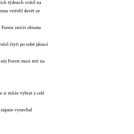
ích týdnech vrátil na
ma vstřelil devět ze
 Forest zničit obranu
ítil čtyři po sobě jdoucí
 něj Forest musí mít na
 si může vybrat z celé
zápase vynechal