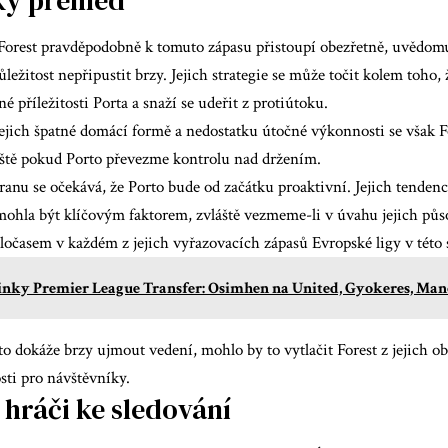
orest pravděpodobně k tomuto zápasu přistoupí obezřetně, uvědomuj
ůležitost nepřipustit brzy. Jejich strategie se může točit kolem toho,
é příležitosti Porta a snaží se udeřit z protiútoku.
ejich špatné domácí formě a nedostatku útočné výkonnosti se však F
láště pokud Porto převezme kontrolu nad držením.
anu se očekává, že Porto bude od začátku proaktivní. Jejich tendenc
mohla být klíčovým faktorem, zvláště vezmeme-li v úvahu jejich půs
ločasem v každém z jejich vyřazovacích zápasů Evropské ligy v této 
nky Premier League Transfer: Osimhen na United, Gyokeres, Manch
o dokáže brzy ujmout vedení, mohlo by to vytlačit Forest z jejich ob
osti pro návštěvníky.
 hráči ke sledování