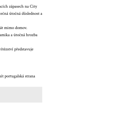
acích zápasech na City
atečná útočná důslednost a
hrát mimo domov.
namika a útočná hrozba
ítězství představuje
t portugalská strana