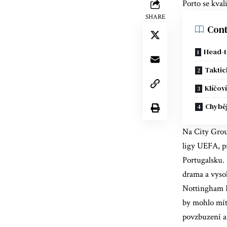
Porto se kval
SHARE
Cont
Head-t
Taktic
Klíčov
Chyběj
Na City Grou
ligy UEFA, p
Portugalsku
.
drama a vysok
Nottingham Fo
by mohlo mít 
povzbuzení a 