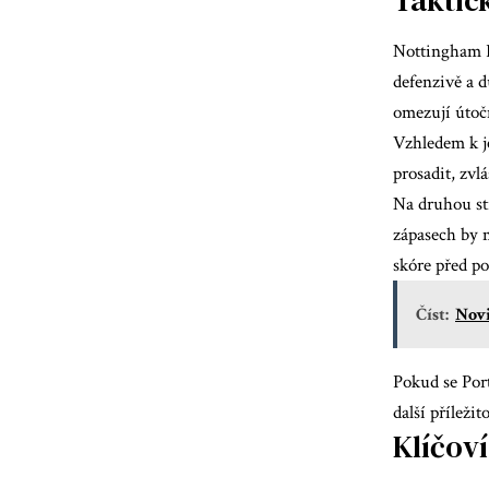
Nottingham F
defenzivě a d
omezují útočn
Vzhledem k j
prosadit, zv
Na druhou str
zápasech by 
skóre před po
Číst:
Novi
Pokud se Port
další příležit
Klíčoví