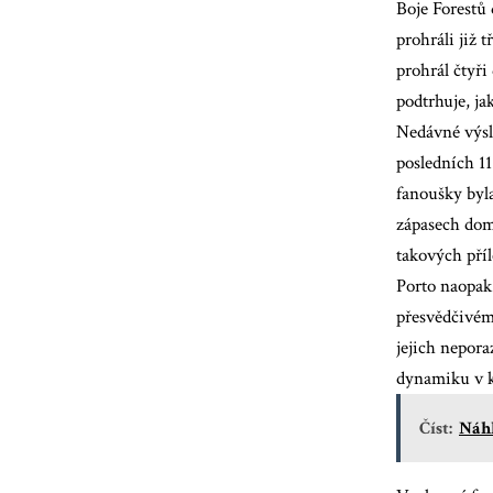
Boje Forestů 
prohráli již 
prohrál čtyři
podtrhuje, jak
Nedávné výsl
posledních 11
fanoušky byl
zápasech doma
takových příl
Porto naopak 
přesvědčivém 
jejich nepora
dynamiku v k
Číst:
Náhl