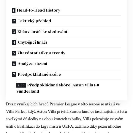
Head-to-Head History
Taktický přehled
Klíčoví hráči ke sledování
Chybějící hráči
Žhavé statistiky a trendy
Analýza sázení
Předpokládané skóre
Předpokládané skóre: Aston Villa 1-0
Sunderland
Dva z vynikajících hráčů Premier League v této sezóně se utkají ve
Villa Parku, když Aston Villa přivítá Sunderland ve fascinujícím střetu
s velkými důsledky na obou koncích tabulky. Villa pokračuje ve svém
úsilí o kvalifikaci do Ligy mistrů UEFA, zatímco díky pozoruhodné