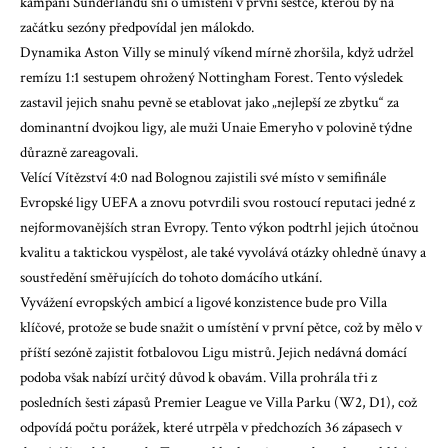
kampani Sunderlandu sní o umístění v první šestce, kterou by na
začátku sezóny předpovídal jen málokdo.
Dynamika Aston Villy se minulý víkend mírně zhoršila, když udržel
remízu 1:1 sestupem ohrožený Nottingham Forest. Tento výsledek
zastavil jejich snahu pevně se etablovat jako „nejlepší ze zbytku“ za
dominantní dvojkou ligy, ale muži Unaie Emeryho v polovině týdne
důrazně zareagovali.
Velící
Vítězství 4:0 nad Bolognou
zajistili své místo v semifinále
Evropské ligy UEFA a znovu potvrdili svou rostoucí reputaci jedné z
nejformovanějších stran Evropy. Tento výkon podtrhl jejich útočnou
kvalitu a taktickou vyspělost, ale také vyvolává otázky ohledně únavy a
soustředění směřujících do tohoto domácího utkání.
Vyvážení evropských ambicí a ligové konzistence bude pro Villa
klíčové, protože se bude snažit o umístění v první pětce, což by mělo v
příští sezóně zajistit fotbalovou Ligu mistrů. Jejich nedávná domácí
podoba však nabízí určitý důvod k obavám. Villa prohrála tři z
posledních šesti zápasů Premier League ve Villa Parku (W2, D1), což
odpovídá počtu porážek, které utrpěla v předchozích 36 zápasech v