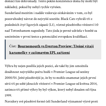
domácí lize dohromady. Tento pokles konzistence doma by mohl být
nákladný, pokud by nebyl rychle vyřešen.
Sunderland mezitím i nadále vzdoruje očekáváním v tom, co byl
pozoruhodný návrat do nejvyšší soutěže. Black Cats vyhráli tři z
posledních čtyř ligových zápasů (L1), včetně působivého vítězství 1:0
nad Tottenhamem naposledy. Tato jízda je pevně udržela v honbě za
umístěním v první šestce a potenciální evropskou kvalifikací.
Číst:
Bournemouth vs Everton Preview: Třešně vítají
karamelky v zajímavém EPL zařízení
Výhra by nejen posílila jejich pozici, ale také by jim umožnila
dosáhnout nejvyššího počtu bodů v Premier League od sezóny
2000/01. Ještě působivější je, že by to mohlo znamenat jejich první
sérii tří po sobě jdoucích vítězství v Premier League od května 2014,
zatímco tři přímé výhry by byl výkon, který nebyl dosažen od října
1999.
Navzdory své působivé formě čelí Sunderland významné výzvě proti