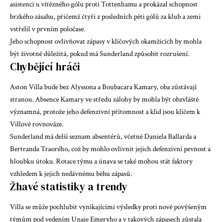
asistenci u vítězného gólu proti Tottenhamu a prokázal schopnost
brzkého zásahu, přičemž čtyři z posledních pěti gólů za klub a zemi
vstřelil v prvním poločase.
Jeho schopnost ovlivňovat zápasy v klíčových okamžicích by mohla
být životně důležitá, pokud má Sunderland způsobit rozrušení.
Chybějící hráči
Aston Villa bude bez Alyssona a Boubacara Kamary, oba zůstávají
stranou. Absence Kamary ve středu zálohy by mohla být obzvláště
významná, protože jeho defenzivní přítomnost a klid jsou klíčem k
Villově rovnováze.
Sunderland má delší seznam absentérů, včetně Daniela Ballarda a
Bertranda Traorého, což by mohlo ovlivnit jejich defenzivní pevnost a
hloubku útoku. Rotace týmu a únava se také mohou stát faktory
vzhledem k jejich nedávnému běhu zápasů.
Žhavé statistiky a trendy
Villa se může pochlubit vynikajícími výsledky proti nově povýšeným
týmům pod vedením Unaie Emeryho a v takových zápasech zůstala