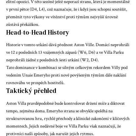
elitní opozici. V této sezóně ještě neporazí stranu, která je momentálně
v první pětce (D4, L4), což naznačuje, že i když jsou schopni soutěžit,
přeměnit tyto výkony ve vítězství proti týmům nejvyšší úrovně
zůstává překážkou.
Head-to-Head History
Historie v tomto utkání dává přednost Aston Ville. Domácí neprohráli
ve 12 z posledních 13 vzájemných zápasů (W6, D6) a ve Villa Parku
neprohráli žádné z posledních šesti utkání (W2, D4).
Tato dominance v kombinaci se silným celkovým rekordem Villy pod
vedením Unaie Emeryho proti nově povýšeným týmům dále naklání
rovnováhu ve prospěch hostitelů.
Taktický přehled
Aston Villa pravděpodobně bude kontrolovat držení míče a diktovat
tempo, zejména doma. Emeryho strana se obvykle spoléhá na
strukturovanou hru, rychlé přechody a klinické zakončení v klíčových
momentech. Jejich nedávné boje ve Villa Parku však naznačují, že
protivníci našli způsoby, jak narušit jejich rytmus.