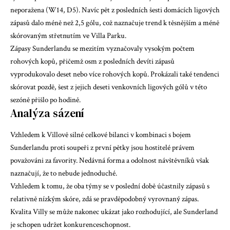
neporažena (W14, D5). Navíc pět z posledních šesti domácích ligových
zápasů dalo méně než 2,5 gólu, což naznačuje trend k těsnějším a méně
skórovaným střetnutím ve Villa Parku.
Zápasy Sunderlandu se mezitím vyznačovaly vysokým počtem
rohových kopů, přičemž osm z posledních devíti zápasů
vyprodukovalo deset nebo více rohových kopů. Prokázali také tendenci
skórovat pozdě, šest z jejich deseti venkovních ligových gólů v této
sezóně přišlo po hodině.
Analýza sázení
Vzhledem k Villově silné celkové bilanci v kombinaci s bojem
Sunderlandu proti soupeři z první pětky jsou hostitelé právem
považováni za favority. Nedávná forma a odolnost návštěvníků však
naznačují, že to nebude jednoduché.
Vzhledem k tomu, že oba týmy se v poslední době účastnily zápasů s
relativně nízkým skóre, zdá se pravděpodobný vyrovnaný zápas.
Kvalita Villy se může nakonec ukázat jako rozhodující, ale Sunderland
je schopen udržet konkurenceschopnost.