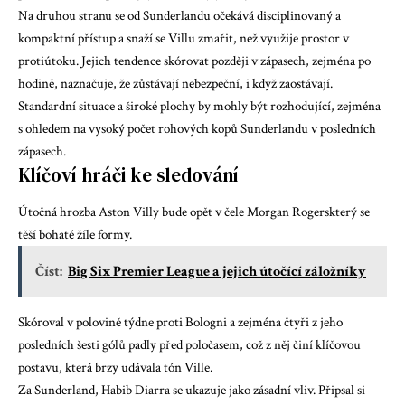
Na druhou stranu se od Sunderlandu očekává disciplinovaný a
kompaktní přístup a snaží se Villu zmařit, než využije prostor v
protiútoku. Jejich tendence skórovat později v zápasech, zejména po
hodině, naznačuje, že zůstávají nebezpeční, i když zaostávají.
Standardní situace a široké plochy by mohly být rozhodující, zejména
s ohledem na vysoký počet rohových kopů Sunderlandu v posledních
zápasech.
Klíčoví hráči ke sledování
Útočná hrozba Aston Villy bude opět v čele
Morgan Rogers
který se
těší bohaté žíle formy.
Číst:
Big Six Premier League a jejich útočící záložníky
Skóroval v polovině týdne proti Bologni a zejména čtyři z jeho
posledních šesti gólů padly před poločasem, což z něj činí klíčovou
postavu, která brzy udávala tón Ville.
Za Sunderland,
Habib Diarra
se ukazuje jako zásadní vliv. Připsal si