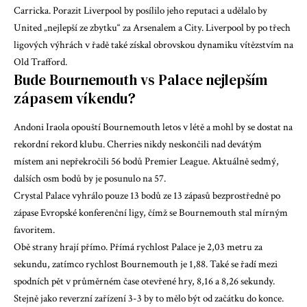
Carricka. Porazit Liverpool by posílilo jeho reputaci a udělalo by
United „nejlepší ze zbytku“ za Arsenalem a City. Liverpool by po třech
ligových výhrách v řadě také získal obrovskou dynamiku vítězstvím na
Old Trafford.
Bude Bournemouth vs Palace nejlepším
zápasem víkendu?
Andoni Iraola opouští Bournemouth letos v létě a mohl by se dostat na
rekordní rekord klubu. Cherries nikdy neskončili nad devátým
místem ani nepřekročili 56 bodů Premier League. Aktuálně sedmý,
dalších osm bodů by je posunulo na 57.
Crystal Palace vyhrálo pouze 13 bodů ze 13 zápasů bezprostředně po
zápase Evropské konferenční ligy, čímž se Bournemouth stal mírným
favoritem.
Obě strany hrají přímo. Přímá rychlost Palace je 2,03 metru za
sekundu, zatímco rychlost Bournemouth je 1,88. Také se řadí mezi
spodních pět v průměrném čase otevřené hry, 8,16 a 8,26 sekundy.
Stejně jako reverzní zařízení 3-3 by to mělo být od začátku do konce.