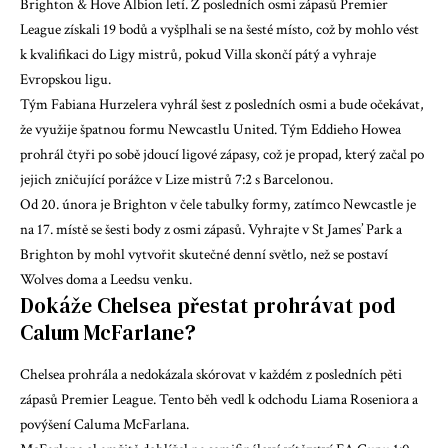
Brighton & Hove Albion letí. Z posledních osmi zápasů Premier
League získali 19 bodů a vyšplhali se na šesté místo, což by mohlo vést
k kvalifikaci do Ligy mistrů, pokud Villa skončí pátý a vyhraje
Evropskou ligu.
Tým Fabiana Hurzelera vyhrál šest z posledních osmi a bude očekávat,
že využije špatnou formu Newcastlu United. Tým Eddieho Howea
prohrál čtyři po sobě jdoucí ligové zápasy, což je propad, který začal po
jejich zničující porážce v Lize mistrů 7:2 s Barcelonou.
Od 20. února je Brighton v čele tabulky formy, zatímco Newcastle je
na 17. místě se šesti body z osmi zápasů. Vyhrajte v St James’ Park a
Brighton by mohl vytvořit skutečné denní světlo, než se postaví
Wolves doma a Leedsu venku.
Dokáže Chelsea přestat prohrávat pod
Calum McFarlane?
Chelsea prohrála a nedokázala skórovat v každém z posledních pěti
zápasů Premier League. Tento běh vedl k odchodu Liama ​​Roseniora a
povýšení Caluma McFarlana.