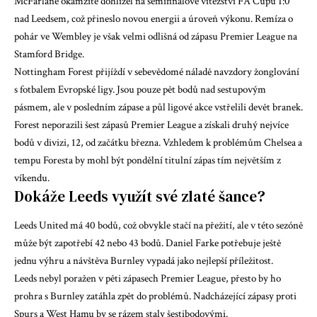
McFarlane okamžitě dohlížel na semifinálové vítězství FA Cupu 1:0
nad Leedsem, což přineslo novou energii a úroveň výkonu. Remíza o
pohár ve Wembley je však velmi odlišná od zápasu Premier League na
Stamford Bridge.
Nottingham Forest přijíždí v sebevědomé náladě navzdory žonglování
s fotbalem Evropské ligy. Jsou pouze pět bodů nad sestupovým
pásmem, ale v posledním zápase a půl ligové akce vstřelili devět branek.
Forest neporazili šest zápasů Premier League a získali druhý nejvíce
bodů v divizi, 12, od začátku března. Vzhledem k problémům Chelsea a
tempu Foresta by mohl být pondělní titulní zápas tím největším z
víkendu.
Dokáže Leeds využít své zlaté šance?
Leeds United má 40 bodů, což obvykle stačí na přežití, ale v této sezóně
může být zapotřebí 42 nebo 43 bodů. Daniel Farke potřebuje ještě
jednu výhru a návštěva Burnley vypadá jako nejlepší příležitost.
Leeds nebyl poražen v pěti zápasech Premier League, přesto by ho
prohra s Burnley zatáhla zpět do problémů. Nadcházející zápasy proti
Spurs a West Hamu by se rázem staly šestibodovými.