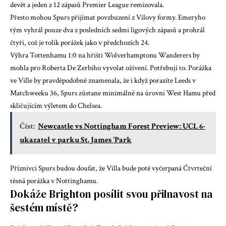
devět a jeden z 12 zápasů Premier League remizovala.
Přesto mohou Spurs přijímat povzbuzení z Vilovy formy. Emeryho
tým vyhrál pouze dva z posledních sedmi ligových zápasů a prohrál
čtyři, což je tolik porážek jako v předchozích 24.
Výhra Tottenhamu 1:0 na hřišti Wolverhamptonu Wanderers by
mohla pro Roberta De Zerbiho vyvolat oživení. Potřebují to. Porážka
ve Ville by pravděpodobně znamenala, že i když porazíte Leeds v
Matchweeku 36, Spurs zůstane minimálně na úrovni West Hamu před
skličujícím výletem do Chelsea.
Číst:
Newcastle vs Nottingham Forest Preview: UCL 6-
ukazatel v parku St. James 'Park
Příznivci Spurs budou doufat, že Villa bude poté vyčerpaná
Čtvrteční
těsná porážka v Nottinghamu
.
Dokáže Brighton posílit svou přilnavost na
šestém místě?