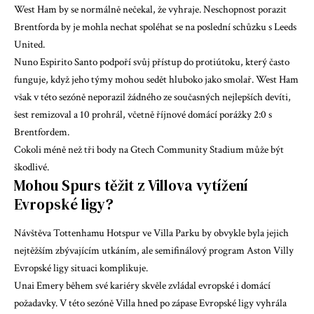
West Ham by se normálně nečekal, že vyhraje. Neschopnost porazit
Brentforda by je mohla nechat spoléhat se na poslední schůzku s Leeds
United.
Nuno Espirito Santo podpoří svůj přístup do protiútoku, který často
funguje, když jeho týmy mohou sedět hluboko jako smolař. West Ham
však v této sezóně neporazil žádného ze současných nejlepších devíti,
šest remizoval a 10 prohrál, včetně říjnové domácí porážky 2:0 s
Brentfordem.
Cokoli méně než tři body na Gtech Community Stadium může být
škodlivé.
Mohou Spurs těžit z Villova vytížení
Evropské ligy?
Návštěva Tottenhamu Hotspur ve Villa Parku by obvykle byla jejich
nejtěžším zbývajícím utkáním, ale semifinálový program Aston Villy
Evropské ligy situaci komplikuje.
Unai Emery během své kariéry skvěle zvládal evropské i domácí
požadavky. V této sezóně Villa hned po zápase Evropské ligy vyhrála