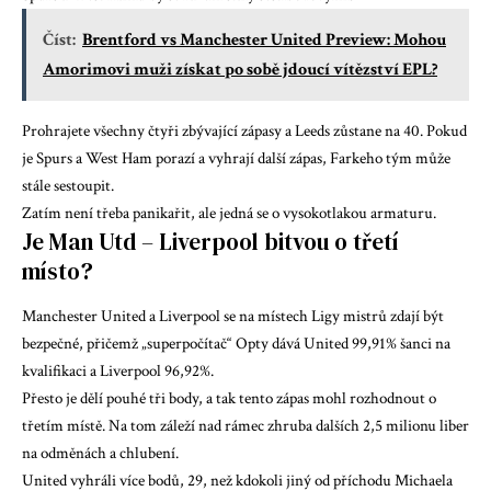
Číst:
Brentford vs Manchester United Preview: Mohou
Amorimovi muži získat po sobě jdoucí vítězství EPL?
Prohrajete všechny čtyři zbývající zápasy a Leeds zůstane na 40. Pokud
je Spurs a West Ham porazí a vyhrají další zápas, Farkeho tým může
stále sestoupit.
Zatím není třeba panikařit, ale jedná se o vysokotlakou armaturu.
Je Man Utd – Liverpool bitvou o třetí
místo?
Manchester United a Liverpool se na místech Ligy mistrů zdají být
bezpečné, přičemž „superpočítač“ Opty dává United 99,91% šanci na
kvalifikaci a Liverpool 96,92%.
Přesto je dělí pouhé tři body, a tak tento zápas mohl rozhodnout o
třetím místě. Na tom záleží nad rámec zhruba dalších 2,5 milionu liber
na odměnách a chlubení.
United vyhráli více bodů, 29, než kdokoli jiný od příchodu Michaela