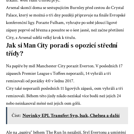
utkání: West Ham United pryč.
Arsenal skončí doma se sestupujícím Burnley před cestou do Crystal
Palace, který se možná o tři dny později připravuje na finále Evropské
konferenční ligy. Porazte Fulham, vyhrajte po sobě jdoucí ligové
zápasy poprvé od března a posuňte se o šest jasně, než začne přetížení
City, a Arsenal udělá velký krok k titulu.
Jak si Man City poradí s opozicí střední
třídy?
Na papíře by měl Manchester City porazit Everton. V posledních 17
zápasech Premier League s Toffees neporazili, 14 vyhráli a tři
remizovali od porážky 4:0 v lednu 2017.
City také neporazili posledních 11 ligových zápasů, osm vyhráli a tři
remizovali. Během této jízdy nikdo nezískal více bodů než jejich 24
nebo neinkasoval méně než jejich osm gólů.
Číst:
Novinky EPL Transfer: Syn, Isak, Chelsea a další
Ale na „papíru“ během The Run In nezáleží. Styl Evertonu a umístění