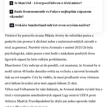
Je Man Utd – Liverpool bitvou o třetí místo?
Bude Bournemouth vs Palace nejlepším zápasem
víkendu?
Dokáže Sunderland udržet svou sezónu naživu?
Vítězství by postavilo stranu Mikela Artety do velitelské pozice a
poskytlo jim prostor k dýchání
jeden z nejintenzivnějších závodů o
titul za generaci
. Největší výzva Arsenalu v sezóně 2025/26 byla
psychologická, takže posun o šest bodů s náskokem pouhých dvou
ligových zápasů by bylo velkým prohlášením.
Manchester City nehraje až do pondělí, což znamená, že Arsenal by si
mohl užívat 48 hodin denního světla na vrcholu a zároveň hromadit
tlak na své soupeře. City by vědělo, že musí prodloužit svou vítěznou
sérii během brutální série šesti zápasů během 21 dnů.
Výhra nad Fulhamem by také dokázala, že Arsenal dokáže vyvážit boj o
titul s vyčerpáním semifinálových zápasů Ligy mistrů UEFA proti
Atleticu Madrid. Pravděpodobně by zbylo jen jedno opravdu těžké