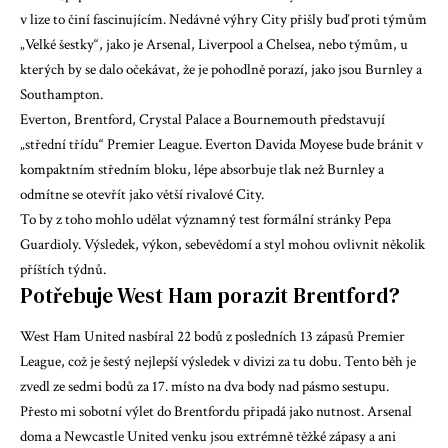
v lize to činí fascinujícím. Nedávné výhry City přišly buď proti týmům
„Velké šestky“, jako je Arsenal, Liverpool a Chelsea, nebo týmům, u
kterých by se dalo očekávat, že je pohodlně porazí, jako jsou Burnley a
Southampton.
Everton, Brentford, Crystal Palace a Bournemouth představují
„střední třídu“ Premier League. Everton Davida Moyese bude bránit v
kompaktním středním bloku, lépe absorbuje tlak než Burnley a
odmítne se otevřít jako větší rivalové City.
To by z toho mohlo udělat významný test formální stránky Pepa
Guardioly. Výsledek, výkon, sebevědomí a styl mohou ovlivnit několik
příštích týdnů.
Potřebuje West Ham porazit Brentford?
West Ham United nasbíral 22 bodů z posledních 13 zápasů Premier
League, což je šestý nejlepší výsledek v divizi za tu dobu. Tento běh je
zvedl ze sedmi bodů za 17. místo na dva body nad pásmo sestupu.
Přesto mi sobotní výlet do Brentfordu připadá jako nutnost. Arsenal
doma a Newcastle United venku jsou extrémně těžké zápasy a ani