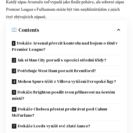
Každý zápas Arsenalu teď vypadá jako finále poháru, ale sobotní zápas
Premier League s Fulhamem může být tím nejdůležitějším z jejich
čtyř zbývajících zápasů.
Contents
Dokáže Arsenal převzít kontrolu nad bojem o titul v
Premier League?
Jak si Man City poradí s opozicí střední třídy?
Potřebuje West Ham porazit Brentford?
Mohou Spurs těžit z Villova vytížení Evropské ligy?
Dokáže Brighton posílit svou přilnavost na šestém
místě?
Dokáže Chelsea přestat prohrávat pod Calum
McFarlane?
Dokáže Leeds využít své zlaté šance?