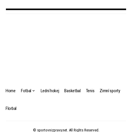
Home
Fotbal
Lední hokej
Basketbal
Tenis
Zimní sporty
Florbal
© sportovnizpravy.net. All Rights Reserved.