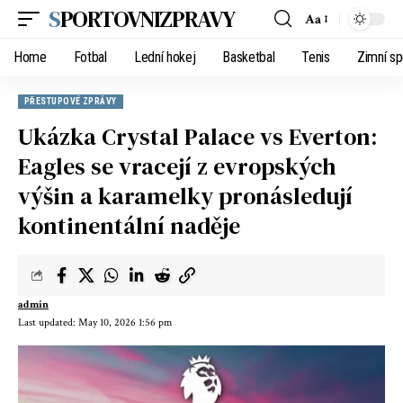
SPORTOVNIZPRAVY
Aa
Home
Fotbal
Lední hokej
Basketbal
Tenis
Zimní sp
PŘESTUPOVÉ ZPRÁVY
Ukázka Crystal Palace vs Everton:
Eagles se vracejí z evropských
výšin a karamelky pronásledují
kontinentální naděje
admin
Last updated: May 10, 2026 1:56 pm