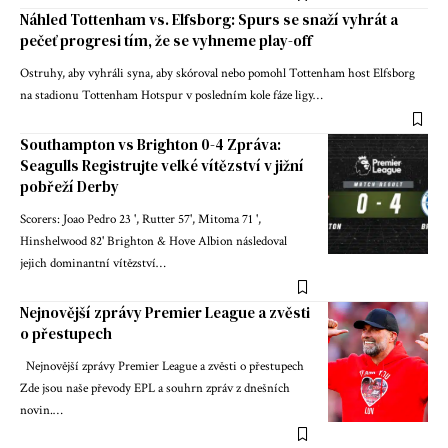
Náhled Tottenham vs. Elfsborg: Spurs se snaží vyhrát a
pečeť progresi tím, že se vyhneme play-off
Ostruhy, aby vyhráli syna, aby skóroval nebo pomohl Tottenham host Elfsborg
na stadionu Tottenham Hotspur v posledním kole fáze ligy…
Southampton vs Brighton 0-4 Zpráva:
Seagulls Registrujte velké vítězství v jižní
pobřeží Derby
Scorers: Joao Pedro 23 ', Rutter 57', Mitoma 71 ',
Hinshelwood 82' Brighton & Hove Albion následoval
jejich dominantní vítězství…
Nejnovější zprávy Premier League a zvěsti
o přestupech
Nejnovější zprávy Premier League a zvěsti o přestupech
Zde jsou naše převody EPL a souhrn zpráv z dnešních
novin.…