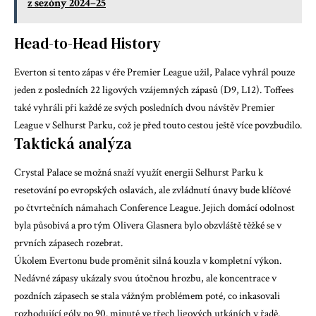
z sezóny 2024–25
Head-to-Head History
Everton si tento zápas v éře Premier League užil, Palace vyhrál pouze
jeden z posledních 22 ligových vzájemných zápasů (D9, L12). Toffees
také vyhráli při každé ze svých posledních dvou návštěv Premier
League v Selhurst Parku, což je před touto cestou ještě více povzbudilo.
Taktická analýza
Crystal Palace se možná snaží využít energii Selhurst Parku k
resetování po evropských oslavách, ale zvládnutí únavy bude klíčové
po čtvrtečních námahach Conference League. Jejich domácí odolnost
byla působivá a pro tým Olivera Glasnera bylo obzvláště těžké se v
prvních zápasech rozebrat.
Úkolem Evertonu bude proměnit silná kouzla v kompletní výkon.
Nedávné zápasy ukázaly svou útočnou hrozbu, ale koncentrace v
pozdních zápasech se stala vážným problémem poté, co inkasovali
rozhodující góly po 90. minutě ve třech ligových utkáních v řadě.