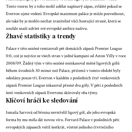
Tento vzorec by z toho mohl udělat napínavý zápas, zvláště pokud se
Everton ujme vedení. Evropské maximum paláce je může pozvednout,
ale také by je mohlo nechat zranitelné vůči hostující straně, která se
zoufale snaží udržet své evropské ambice naživu.
Žhavé statistiky a trendy
Palace v této sezóně remizovali pět domácích zápasů Premier League
0:0, což je nejvíce ze všech stran v jedné kampani od Aston Villy v roce
2008/09. Žádný tým v této sezóně neinkasoval méně ligových gólů
během úvodních 30 minut než Palace, přičemž v tomto období byly
odeslány pouze tři. Everton v každém z posledních čtyř venkovních
zápasů Premier League inkasoval přesně dva góly. V pěti z posledních
šesti venkovních zápasů Evertonu skórovaly oba týmy.
Klíčoví hráči ke sledování
Ismaila Sarrová
od března nevstřelil ligový gól, ale jeho evropská
forma by mu měla dát novou víru. Forvard Palace v posledních pěti
evropských zápasech vsítil šestkrát, včetně jednoho čtvrtečního