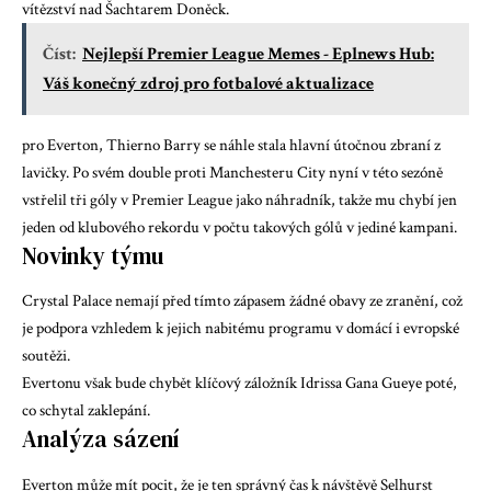
vítězství nad Šachtarem Doněck.
Číst:
Nejlepší Premier League Memes - Eplnews Hub:
Váš konečný zdroj pro fotbalové aktualizace
pro Everton,
Thierno Barry
se náhle stala hlavní útočnou zbraní z
lavičky. Po svém double proti Manchesteru City nyní v této sezóně
vstřelil tři góly v Premier League jako náhradník, takže mu chybí jen
jeden od klubového rekordu v počtu takových gólů v jediné kampani.
Novinky týmu
Crystal Palace nemají před tímto zápasem žádné obavy ze zranění, což
je podpora vzhledem k jejich nabitému programu v domácí i evropské
soutěži.
Evertonu však bude chybět klíčový záložník Idrissa Gana Gueye poté,
co schytal zaklepání.
Analýza sázení
Everton může mít pocit, že je ten správný čas k návštěvě Selhurst