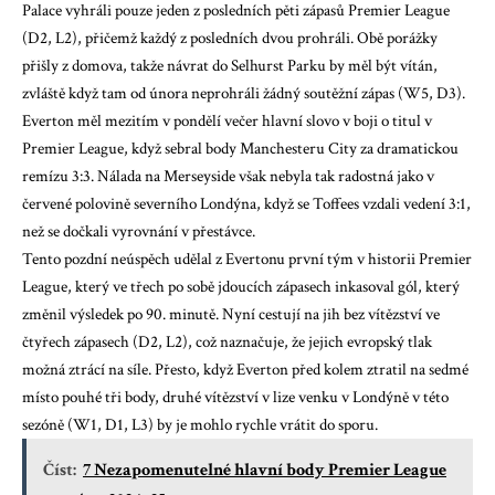
Palace vyhráli pouze jeden z posledních pěti zápasů Premier League
(D2, L2), přičemž každý z posledních dvou prohráli. Obě porážky
přišly z domova, takže návrat do Selhurst Parku by měl být vítán,
zvláště když tam od února neprohráli žádný soutěžní zápas (W5, D3).
Everton měl mezitím v pondělí večer hlavní slovo v boji o titul v
Premier League, když sebral body Manchesteru City za dramatickou
remízu 3:3. Nálada na Merseyside však nebyla tak radostná jako v
červené polovině severního Londýna, když se Toffees vzdali vedení 3:1,
než se dočkali vyrovnání v přestávce.
Tento pozdní neúspěch udělal z Evertonu první tým v historii Premier
League, který ve třech po sobě jdoucích zápasech inkasoval gól, který
změnil výsledek po 90. minutě. Nyní cestují na jih bez vítězství ve
čtyřech zápasech (D2, L2), což naznačuje, že jejich evropský tlak
možná ztrácí na síle. Přesto, když Everton před kolem ztratil na sedmé
místo pouhé tři body, druhé vítězství v lize venku v Londýně v této
sezóně (W1, D1, L3) by je mohlo rychle vrátit do sporu.
Číst:
7 Nezapomenutelné hlavní body Premier League