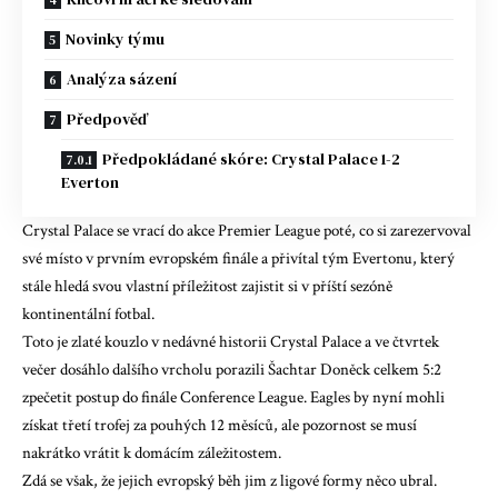
Novinky týmu
Analýza sázení
Předpověď
Předpokládané skóre: Crystal Palace 1-2
Everton
Crystal Palace se vrací do akce Premier League poté, co si zarezervoval
své místo v prvním evropském finále a přivítal tým Evertonu, který
stále hledá svou vlastní příležitost zajistit si v příští sezóně
kontinentální fotbal.
Toto je zlaté kouzlo v nedávné historii Crystal Palace a ve čtvrtek
večer dosáhlo dalšího vrcholu
porazili Šachtar Doněck celkem 5:2
zpečetit postup do finále Conference League. Eagles by nyní mohli
získat třetí trofej za pouhých 12 měsíců, ale pozornost se musí
nakrátko vrátit k domácím záležitostem.
Zdá se však, že jejich evropský běh jim z ligové formy něco ubral.