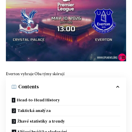
Everton vyhraje Oba týmy skórují
Contents
Head-to-Head History
Taktická analýza
Žhavé statistiky a trendy
Klíčoví hráči ke sledování