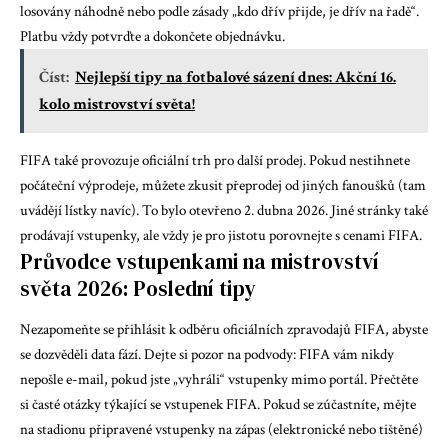
losovány náhodně nebo podle zásady „kdo dřív přijde, je dřív na řadě“.
Platbu vždy potvrďte a dokončete objednávku.
Číst:
Nejlepší tipy na fotbalové sázení dnes: Akční 16.
kolo mistrovství světa!
FIFA také provozuje oficiální trh pro další prodej. Pokud nestihnete
počáteční výprodeje, můžete zkusit přeprodej od jiných fanoušků (tam
uvádějí lístky navíc). To bylo otevřeno 2. dubna 2026. Jiné stránky také
prodávají vstupenky, ale vždy je pro jistotu porovnejte s cenami FIFA.
Průvodce vstupenkami na mistrovství
světa 2026: Poslední tipy
Nezapomeňte se přihlásit k odběru oficiálních zpravodajů FIFA, abyste
se dozvěděli data fází. Dejte si pozor na podvody: FIFA vám nikdy
nepošle e-mail, pokud jste „vyhráli“ vstupenky mimo portál. Přečtěte
si časté otázky týkající se vstupenek FIFA. Pokud se zúčastníte, mějte
na stadionu připravené vstupenky na zápas (elektronické nebo tištěné)