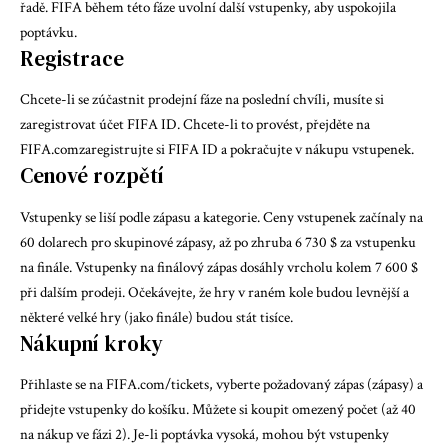
řadě. FIFA během této fáze uvolní další vstupenky, aby uspokojila
poptávku.
Registrace
Chcete-li se zúčastnit prodejní fáze na poslední chvíli, musíte si
zaregistrovat účet FIFA ID. Chcete-li to provést, přejděte na
FIFA.com
zaregistrujte si FIFA ID a pokračujte v nákupu vstupenek.
Cenové rozpětí
Vstupenky se liší podle zápasu a kategorie. Ceny vstupenek začínaly na
60 dolarech pro skupinové zápasy, až po zhruba 6 730 $ za vstupenku
na finále. Vstupenky na finálový zápas dosáhly vrcholu kolem 7 600 $
při dalším prodeji. Očekávejte, že hry v raném kole budou levnější a
některé velké hry (jako finále) budou stát tisíce.
Nákupní kroky
Přihlaste se na FIFA.com/tickets, vyberte požadovaný zápas (zápasy) a
přidejte vstupenky do košíku. Můžete si koupit omezený počet (až 40
na nákup ve fázi 2). Je-li poptávka vysoká, mohou být vstupenky