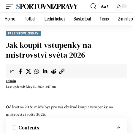
SPORTOVNIZPRAVY
Aa
Home
Fotbal
Lední hokej
Basketbal
Tenis
Zimní sp
PŘESTUPOVÉ ZPRÁVY
Jak koupit vstupenky na
mistrovství světa 2026
admin
Last updated: May 13, 2026 3:17 am
Od května 2026 může být pro vás obtížné koupit vstupenky na
mistrovství světa 2026.
Contents