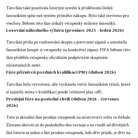
Tato fáze také používala loterijní systém k přidělování lístků
fanouškům spíše než systém přímého nákupu. Bylo také otevřeno pro
všechny. Během této fáze získaly vstupenky miliony fanoušků.
Losování náhodného výběru (prosinec 2025 – leden 2026)
Tato fáze přišla po rozlosování skupin a potvrzení zápasů a umožnila
fanouškům koupit si vstupenky na konkrétní zápasy. FIFA během této
fáze přidělila vstupenky oficiálním podpůrným skupinám
zúčastněných zemí.
Fáze příznivců pozdních kvalifikací PMA (duben 2026)
Tato fáze byla vytvořena, aby vycházela vstříc fanouškům týmů, které
si zajistily místa v kvalifikaci pozdě (vítězové play-off).
Prodejní fáze na poslední chvíli (duben 2026 – červenec
2026)
Toto je aktuální fáze prodeje vstupenek na mistrovství světa ve fotbale.
Zůstane aktivní až do posledního dne turnaje a na rozdíl od dřívějších
fází loterie se jedná o fázi prodeje vstupenek, kdo dřív přijde, je dřív na