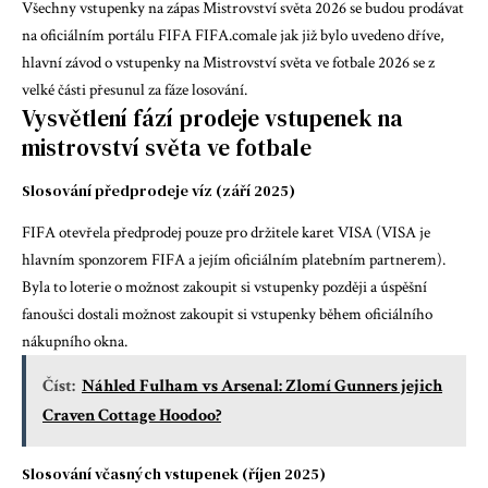
Všechny vstupenky na zápas Mistrovství světa 2026 se budou prodávat
na oficiálním portálu FIFA
FIFA.com
ale jak již bylo uvedeno dříve,
hlavní závod o vstupenky na Mistrovství světa ve fotbale 2026 se z
velké části přesunul za fáze losování.
Vysvětlení fází prodeje vstupenek na
mistrovství světa ve fotbale
Slosování předprodeje víz (září 2025)
FIFA otevřela předprodej pouze pro držitele karet VISA (VISA je
hlavním sponzorem FIFA a jejím oficiálním platebním partnerem).
Byla to loterie o možnost zakoupit si vstupenky později a úspěšní
fanoušci dostali možnost zakoupit si vstupenky během oficiálního
nákupního okna.
Číst:
Náhled Fulham vs Arsenal: Zlomí Gunners jejich
Craven Cottage Hoodoo?
Slosování včasných vstupenek (říjen 2025)