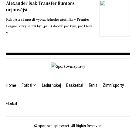
Alexander Isak Transfer Rumors
nejnovější
Kdybyste si museli vybrat jednoho útočníka v Premier
League, který se zdá být „příliš dobrý“ pro tým, pro který
v…
Home
Fotbal
Lední hokej
Basketbal
Tenis
Zimní sporty
Florbal
© sportovnizpravy.net. All Rights Reserved.