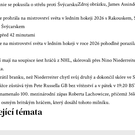
Zdroj obrázku, James Assind
e prohrála na mistrovství světa v ledním hokeji 2026 s Rakouskem, 
 Švýcarskem
před 42 minutami
e na mistrovství světa v ledním hokeji v roce 2026 pohodlně porazila
 mají na soupisce šest hráčů z NHL, skórovali přes Nino Niederreite
a.
rátil branku, než Niederreiter chytl svůj druhý a dokončil skóre ve 
ážce zůstává tým Pete Russella GB bez vítězství a v pátek v 19:20 B
znamenalo 100. mezinárodní zápas Roberta Lachowicze, přičemž 36l
se osmým britským hráčem, který dosáhl tohoto milníku.
ející témata