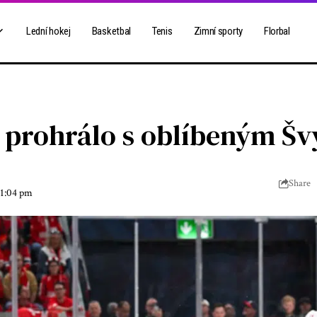
Lední hokej
Basketbal
Tenis
Zimní sporty
Florbal
 prohrálo s oblíbeným Š
Share
11:04 pm