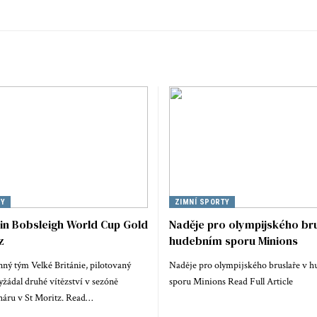
TY
ZIMNÍ SPORTY
in Bobsleigh World Cup Gold
Naděje pro olympijského bru
z
hudebním sporu Minions
nný tým Velké Británie, pilotovaný
Naděje pro olympijského bruslaře v 
vyžádal druhé vítězství v sezóně
sporu Minions Read Full Article
áru v St Moritz. Read…