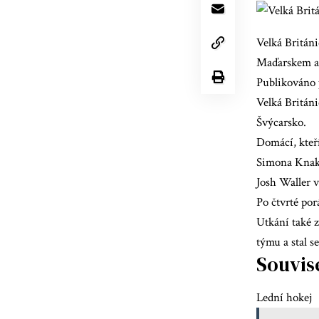
Velká Británi
Maďarskem a
Publikováno 
Velká Británi
Švýcarsko.
Domácí, kteří
Simona Knak
Josh Waller v
Po čtvrté por
Utkání také 
týmu a stal 
Souvis
Lední hokej