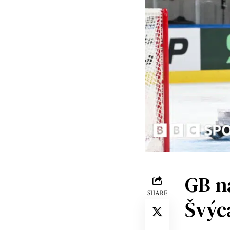
GB n
SHARE
Švýc