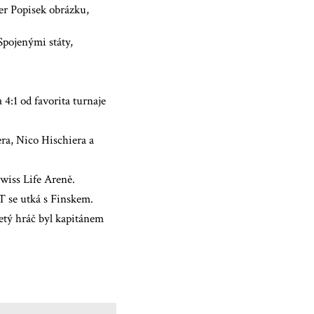
er Popisek obrázku,
Spojenými státy,
 4:1 od favorita turnaje
ra, Nico Hischiera a
Swiss Life Areně.
ST se utká s Finskem.
etý hráč byl kapitánem