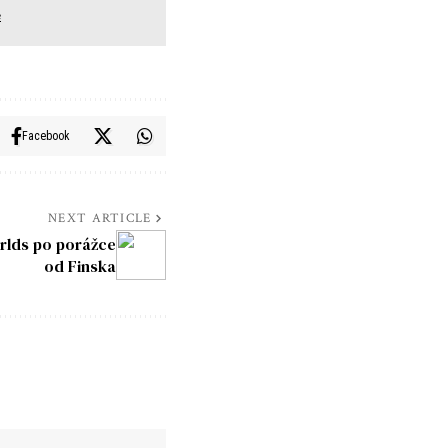
e
Facebook
NEXT ARTICLE
orlds po porážce
od Finska