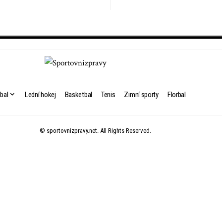
bal
Lední hokej
Basketbal
Tenis
Zimní sporty
Florbal
© sportovnizpravy.net. All Rights Reserved.