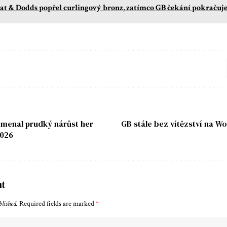
t & Dodds popřel curlingový bronz, zatímco GB čekání pokračuj
amenal prudký nárůst her
GB stále bez vítězství na W
2026
nt
blished.
Required fields are marked
*