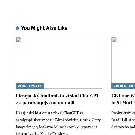
You Might Also Like
ZIMNÍ SPORTY
ZIMNÍ SPOR
Ukrajinský biatlonista získal ChatGPT
GB Four W
za paralympijskou medaili
in St Morit
Ukrajinský biatlonista získal ChatGPT za
Přední čtyřčle
paralympijskou medailiZdroj obrázku, titulek Getty
Brad Hall, si 
ImagesImage, Maksym Murashkovskyi (vpravo) a
Světového poh
jeho průvodce Vitaliy Trush v…