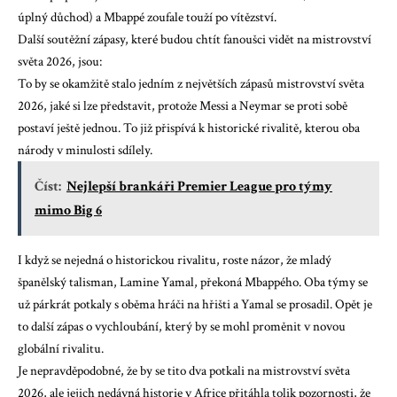
úplný důchod) a Mbappé zoufale touží po vítězství.
Další soutěžní zápasy, které budou chtít fanoušci vidět na mistrovství
světa 2026, jsou:
To by se okamžitě stalo jedním z největších zápasů mistrovství světa
2026, jaké si lze představit, protože Messi a Neymar se proti sobě
postaví ještě jednou. To již přispívá k historické rivalitě, kterou oba
národy v minulosti sdílely.
Číst:
Nejlepší brankáři Premier League pro týmy
mimo Big 6
I když se nejedná o historickou rivalitu, roste názor, že mladý
španělský talisman, Lamine Yamal, překoná Mbappého. Oba týmy se
už párkrát potkaly s oběma hráči na hřišti a Yamal se prosadil. Opět je
to další zápas o vychloubání, který by se mohl proměnit v novou
globální rivalitu.
Je nepravděpodobné, že by se tito dva potkali na mistrovství světa
2026, ale jejich nedávná historie v Africe přitáhla tolik pozornosti, že