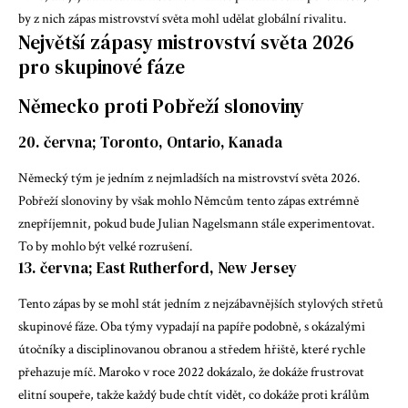
by z nich zápas mistrovství světa mohl udělat globální rivalitu.
Největší zápasy mistrovství světa 2026
pro skupinové fáze
Německo proti Pobřeží slonoviny
20. června; Toronto, Ontario, Kanada
Německý tým je jedním z nejmladších na mistrovství světa 2026.
Pobřeží slonoviny by však mohlo Němcům tento zápas extrémně
znepříjemnit, pokud bude Julian Nagelsmann stále experimentovat.
To by mohlo být velké rozrušení.
13. června; East Rutherford, New Jersey
Tento zápas by se mohl stát jedním z nejzábavnějších stylových střetů
skupinové fáze. Oba týmy vypadají na papíře podobně, s okázalými
útočníky a disciplinovanou obranou a středem hřiště, které rychle
přehazuje míč. Maroko v roce 2022 dokázalo, že dokáže frustrovat
elitní soupeře, takže každý bude chtít vidět, co dokáže proti králům