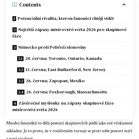
Contents
Potenciální rivalita, kterou fanoušci chtějí vidět
Největší zápasy mistrovství světa 2026 pro skupinové
fáze
Německo proti Pobřeží slonoviny
20. června; Toronto, Ontario, Kanada
13. června; East Rutherford, New Jersey
26. června; Zapopan, Mexiko
26. června; Foxborough, Massachusetts
Závěrečné myšlenky na zápasy skupinové fáze
mistrovství světa 2026
Mnoho fanoušků to dělá pomocí skupinových pódií jako své výzkumné
základny. Je to proto, že v rozšířeném turnaji se proti sobě postaví staří
a noví rivalové.