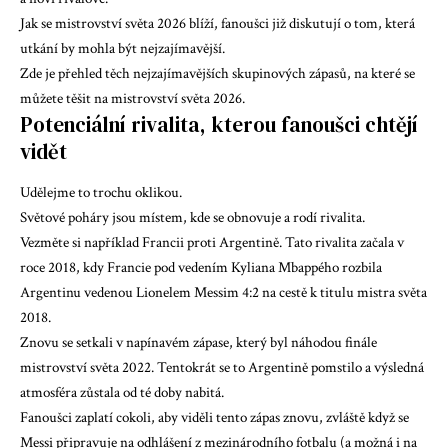
Jak se mistrovství světa 2026 blíží, fanoušci již diskutují o tom, která
utkání by mohla být nejzajímavější.
Zde je přehled těch nejzajímavějších skupinových zápasů, na které se
můžete těšit na mistrovství světa 2026.
Potenciální rivalita, kterou fanoušci chtějí
vidět
Udělejme to trochu oklikou.
Světové poháry jsou místem, kde se obnovuje a rodí rivalita.
Vezměte si například Francii proti Argentině. Tato rivalita začala v
roce 2018, kdy Francie pod vedením Kyliana Mbappého rozbila
Argentinu vedenou Lionelem Messim 4:2 na cestě k titulu mistra světa
2018.
Znovu se setkali v napínavém zápase, který byl náhodou finále
mistrovství světa 2022. Tentokrát se to Argentině pomstilo a výsledná
atmosféra zůstala od té doby nabitá.
Fanoušci zaplatí cokoli, aby viděli tento zápas znovu, zvláště když se
Messi připravuje na odhlášení z mezinárodního fotbalu (a možná i na