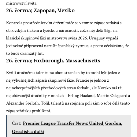
mistrovství světa.
26. června; Zapopan, Mexiko
Kontrola prostřednictvím držení míče se v tomto zápase setkává s
obrovským tlakem a fyzickou náročností, což z něj dělá šlágr na
klasické skupinové fázi mistrovství světa 2026. Uruguay vypadá
jedinečně připravená narušit španělský rytmus, a proto očekáváme, že
to bude okamžitý hit.
26. června; Foxborough, Massachusetts
Kvůli útočnému talentu na obou stranách by to mohl být jeden z
nejvýbušnějších zápasů skupinové fáze. Francie je jednou z
nejnebezpečnějších přechodových stran fotbalu, ale Norsko má tři
nejobávanější útočníky v nohách – Erling Haaland, Martin Ødegaard a
Alexander Sørloth. Tolik talentů na stejném poli sám o sobě dělá tento
zápas schůzku prohlížení.
Číst:
Premier League Transfer News: United, Gordon,
Grealish a další