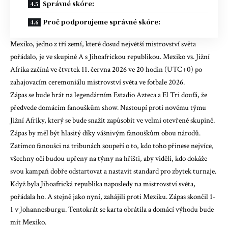
Správné skóre:
Proč podporujeme správné skóre:
Mexiko, jedno z tří zemí, které dosud největší mistrovství světa
pořádalo, je ve skupině A s Jihoafrickou republikou. Mexiko vs. Jižní
Afrika začíná ve čtvrtek 11. června 2026 ve 20 hodin (UTC+0) po
zahajovacím ceremoniálu mistrovství světa ve fotbale 2026.
Zápas se bude hrát na legendárním Estadio Azteca a El Tri doufá, že
předvede domácím fanouškům show. Nastoupí proti novému týmu
Jižní Afriky, který se bude snažit zapůsobit ve velmi otevřené skupině.
Zápas by měl být hlasitý díky vášnivým fanouškům obou národů.
Zatímco fanoušci na tribunách soupeří o to, kdo toho přinese nejvíce,
všechny oči budou upřeny na týmy na hřišti, aby viděli, kdo dokáže
svou kampaň dobře odstartovat a nastavit standard pro zbytek turnaje.
Když byla Jihoafrická republika naposledy na mistrovství světa,
pořádala ho. A stejně jako nyní, zahájili proti Mexiku. Zápas skončil 1-
1 v Johannesburgu. Tentokrát se karta obrátila a domácí výhodu bude
mít Mexiko.