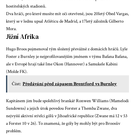
hostitelských stadionů.
Dva hráči, pro které musíte mít oči otevřené, jsou 20letý Obed Vargas,
který se v lednu upsal Atléticu de Madrid, a 17letý záložník Gilberto
Mora.
Jižní Afrika
Hugo Broos pojmenoval tým složený převážně z domácích hráčů. Lyle
Foster z Burnley je nejprofilovanějším jménem v týmu Bafana Bafana,
ale v Evropě hrají také Ime Okon (Hannover) a Samukele Kabini
(Molde FK).
Číst:
Předávání před zápasem Brentford vs Burnley
Kapitánem jim bude spolehlivý brankář Ronwen Williams (Mamelodi
Sundowns) a jejich útok povedou Forster a Themba Zwane, dva
nejvyšší aktivní střelci gólů v Jihoafrické republice (Zwane má 12 v 53
a Forster 10 v 26). To znamená, že góly by mohly být pro Broosův
problém.