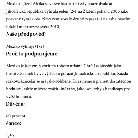
Mexiko a Jižní Afrika se ve své historii střetly pouze dvakrát.
Jihoafrická republika vyhrála jeden (2-1 na Zlatém poháru 2005 jako
pozvaný tým) a oba týmy remizovaly druhý zápas (1-1 na zahajovacím
utkání mistrovství světa 2010).
Naše předpověď:
Mexiko vyhraje (1×2)
Proč to podporujeme:
Mexiko je jasným favoritem tohoto utkání. Chtějí zapůsobit jako
hostitelé a měli by ve výsledku porazit Jihoafrickou republiku. Každá
sázková kancelář je má jako oblíbené. Kurz nemusí přinést dostatečnou
hodnotu, takže můžete zvážit jiné trhy, jako jsou trhy s handicapy pro
vyšší hodnotu.
Důvěra:
60 procent
šance:
1,50