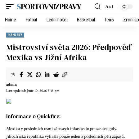
SPORTOVNIZPRAVY
Aa
Home
Fotbal
Lední hokej
Basketbal
Tenis
Zimní sp
NÁHLEDY
Mistrovství světa 2026: Předpověď
Mexika vs Jižní Afrika
admin
Last updated: June 10, 2026 5:15 pm
Informace o Quickfire:
Mexiko v posledních osmi zápasech inkasovalo pouze dva góly.
Jihoafrická republika vyhrála pouze jeden z posledních pěti zápasů.