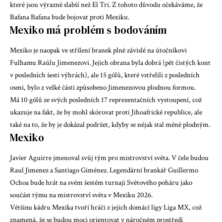
které jsou výrazně slabší než El Tri. Z tohoto důvodu očekáváme, že
Bafana Bafana bude bojovat proti Mexiku.
Mexiko má problém s bodováním
Mexiko je naopak ve střílení branek plně závislé na útočníkovi
Fulhamu Raúlu Jimenezovi. Jejich obrana byla dobrá (pět čistých kont
v posledních šesti výhrách), ale 15 gólů, které vstřelili z posledních
osmi, bylo z velké části způsobeno Jimenezovou plodnou formou.
Má 10 gólů ze svých posledních 17 reprezentačních vystoupení, což
ukazuje na fakt, že by mohl skórovat proti Jihoafrické republice, ale
také na to, že by je dokázal podržet, kdyby se nějak stal méně plodným.
Mexiko
Javier Aguirre jmenoval svůj tým pro mistrovství světa. V čele budou
Raul Jimenez a Santiago Giménez. Legendární brankář Guillermo
Ochoa bude hrát na svém šestém turnaji Světového poháru jako
součást týmu na mistrovství světa v Mexiku 2026.
Většinu kádru Mexika tvoří hráči z jejich domácí ligy Liga MX, což
znamená, že se budou moci orientovat v náročném prostředí