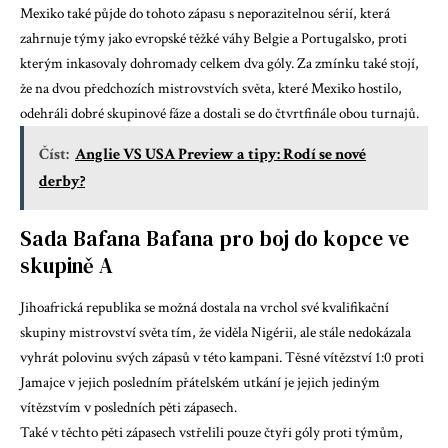
Mexiko také půjde do tohoto zápasu s neporazitelnou sérií, která
zahrnuje týmy jako evropské těžké váhy Belgie a Portugalsko, proti
kterým inkasovaly dohromady celkem dva góly. Za zmínku také stojí,
že na dvou předchozích mistrovstvích světa, které Mexiko hostilo,
odehráli dobré skupinové fáze a dostali se do čtvrtfinále obou turnajů.
Číst:
Anglie VS USA Preview a tipy: Rodí se nové
derby?
Sada Bafana Bafana pro boj do kopce ve
skupině A
Jihoafrická republika se možná dostala na vrchol své kvalifikační
skupiny mistrovství světa tím, že viděla Nigérii, ale stále nedokázala
vyhrát polovinu svých zápasů v této kampani. Těsné vítězství 1:0 proti
Jamajce v jejich posledním přátelském utkání je jejich jediným
vítězstvím v posledních pěti zápasech.
Také v těchto pěti zápasech vstřelili pouze čtyři góly proti týmům,