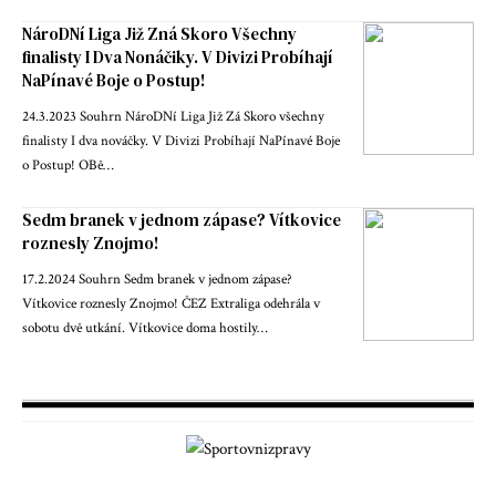
NároDNí Liga Již Zná Skoro Všechny
finalisty I Dva Nonáčiky. V Divizi Probíhají
NaPínavé Boje o Postup!
24.3.2023 Souhrn NároDNí Liga Již Zá Skoro všechny
finalisty I dva nováčky. V Divizi Probíhají NaPínavé Boje
o Postup! OBě…
Sedm branek v jednom zápase? Vítkovice
roznesly Znojmo!
17.2.2024 Souhrn Sedm branek v jednom zápase?
Vítkovice roznesly Znojmo! ČEZ Extraliga odehrála v
sobotu dvě utkání. Vítkovice doma hostily…