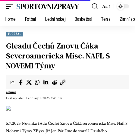
SPORTOVNIZPRAVY
Aa
Home
Fotbal
Lední hokej
Basketbal
Tenis
Zimní sp
FLORBAL
Gleadu Čechů Znovu Čáka
Severoamericka Mise. NAFL S
NOVEMI Týmy
admin
Last updated: February 1, 2025 3:45 pm
5.7.2023 Novinka řAdu Čechů Znovu Čáká sereomericka Mise. Nafl S
Nohymi Týmy ZBýva Již Jen Pár Dne do startU Druhého