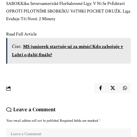
SABOKKíku Severoamerické Florbalovené Ligy. V Ní Se PvEdstaví
OPROTI PILOTNÍMI SBOBKÍKU VěTHKI POCHET DRUŽK. Liga
Eviduje Tři Nové. 2 Minuty
Read Full Article
Číst:
MS juniorek startuje už za měsíc! Kdo zabojuje v
Lahti o další finále?
Leave a Comment
Your email address will not be published.
Required fields are marked
*