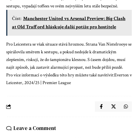
sestupu, vypadají toffees ve svém nejvyšším letu stále bezpečně.
Číst:
Manchester United vs Arsenal Preview: Big Clash
at Old Trafford hláskuje další potíže pro hostitele
Pro Leicestera se však situace stává hroznou. Strana Van Nistelrooye se
spirálovila směrem k sestupu, a pokud nedojde k dramatickým
zlepšením, riskují, že do šampionátu klesnou. S časem dojdou, musí
najít způsob, jak zastavit alarmující propast, než bude příliš pozdě.
Pro více informací o výsledku této hry můžete také navštívit:
Everton v
Leicester, 2024/25 | Premier League
Leave a Comment