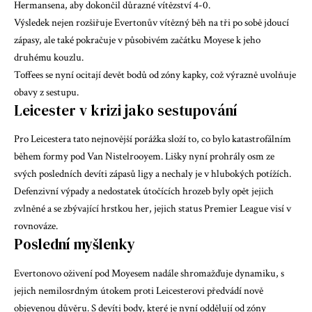
Hermansena, aby dokončil důrazné vítězství 4-0.
Výsledek nejen rozšiřuje Evertonův vítězný běh na tři po sobě jdoucí
zápasy, ale také pokračuje v působivém začátku Moyese k jeho
druhému kouzlu.
Toffees se nyní ocitají devět bodů od zóny kapky, což výrazně uvolňuje
obavy z sestupu.
Leicester v krizi jako sestupování
Pro Leicestera tato nejnovější porážka složí to, co bylo katastrofálním
během formy pod Van Nistelrooyem. Lišky nyní prohrály osm ze
svých posledních devíti zápasů ligy a nechaly je v hlubokých potížích.
Defenzivní výpady a nedostatek útočících hrozeb byly opět jejich
zvlněné a se zbývající hrstkou her, jejich status Premier League visí v
rovnováze.
Poslední myšlenky
Evertonovo oživení pod Moyesem nadále shromažďuje dynamiku, s
jejich nemilosrdným útokem proti Leicesterovi předvádí nově
objevenou důvěru. S devíti body, které je nyní oddělují od zóny