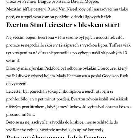
vítězství Premier League pro stranu Davida Moyese.
Mezitím šéf Leicesteru Ruud Van Nistelrooy čelí nasazovacímu tlaku
poté, co utrpěl svou osmou porážku v devíti ligových hrách.
Everton Stun Leicester s bleskem start
Největším bojem Evertona v této sezoně byl jejich nedostatek cílů,
protože se nepodařilo skóre v 12 zápasech s vysokou ligou. Toffees však
tyto trápení za ně důrazně postavili a po výkopu našli síť pouhých 10
sekund.
Dlouhý míč z Jordan Pickford byl odborně ovládán Doucouré, který
zasáhl divoký výstřel kolem Mads Hermansen a poslal Goodison Park
do vytržení.
Leicester byl ponechán šokující skořápkou a jejich utrpení se
prohloubilo jen o pět minut později. Everton zdvojnásobil své náskok
ničivým protiútokem, když James Tarkowski vyřezával obranu Foxes s
přesnou míčem.
Beto se na něj zachytila, závodila do krabice, než se ochladila do
vzdáleného rohu a hostitele umístila do úplné kontroly.
Beto zasáhne znovu, když Everton