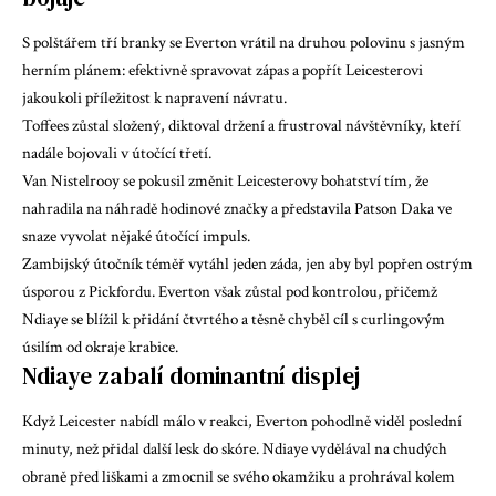
S polštářem tří branky se Everton vrátil na druhou polovinu s jasným
herním plánem: efektivně spravovat zápas a popřít Leicesterovi
jakoukoli příležitost k napravení návratu.
Toffees zůstal složený, diktoval držení a frustroval návštěvníky, kteří
nadále bojovali v útočící třetí.
Van Nistelrooy se pokusil změnit Leicesterovy bohatství tím, že
nahradila na náhradě hodinové značky a představila Patson Daka ve
snaze vyvolat nějaké útočící impuls.
Zambijský útočník téměř vytáhl jeden záda, jen aby byl popřen ostrým
úsporou z Pickfordu. Everton však zůstal pod kontrolou, přičemž
Ndiaye se blížil k přidání čtvrtého a těsně chyběl cíl s curlingovým
úsilím od okraje krabice.
Ndiaye zabalí dominantní displej
Když Leicester nabídl málo v reakci, Everton pohodlně viděl poslední
minuty, než přidal další lesk do skóre. Ndiaye vydělával na chudých
obraně před liškami a zmocnil se svého okamžiku a prohrával kolem