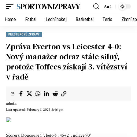
SPORTOVNIZPRAVY
Aa
Home
Fotbal
Lední hokej
Basketbal
Tenis
Zimní sp
PŘESTUPOVÉ ZPRÁVY
Zpráva Everton vs Leicester 4-0:
Nový manažer odraz stále silný,
protože Toffees získají 3. vítězství
v řadě
admin
Last updated: February 1, 2025 5:46 pm
Scorers: Doucoure 1 ', beto 6', 45+2 ', ndiaye 90'