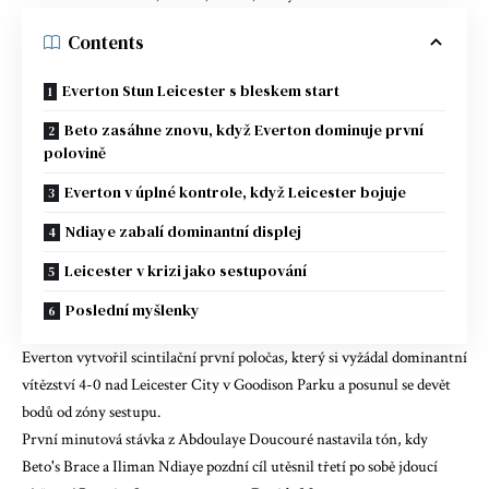
Contents
Everton Stun Leicester s bleskem start
Beto zasáhne znovu, když Everton dominuje první
polovině
Everton v úplné kontrole, když Leicester bojuje
Ndiaye zabalí dominantní displej
Leicester v krizi jako sestupování
Poslední myšlenky
Everton
vytvořil scintilační první poločas, který si vyžádal dominantní
vítězství 4-0 nad Leicester City v Goodison Parku a posunul se devět
bodů od zóny sestupu.
První minutová stávka z Abdoulaye Doucouré nastavila tón, kdy
Beto's Brace a Iliman Ndiaye pozdní cíl utěsnil třetí po sobě jdoucí