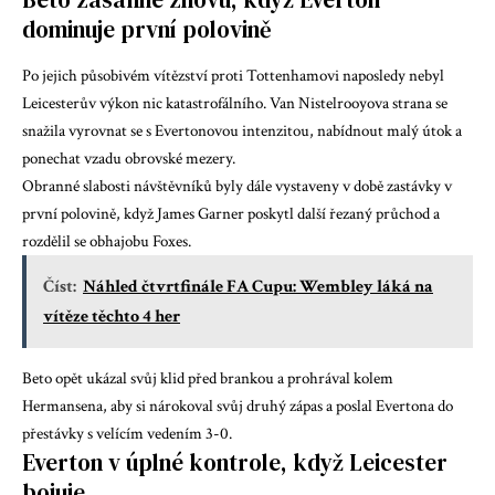
dominuje první polovině
Po jejich působivém vítězství proti Tottenhamovi naposledy nebyl
Leicesterův výkon nic katastrofálního. Van Nistelrooyova strana se
snažila vyrovnat se s Evertonovou intenzitou, nabídnout malý útok a
ponechat vzadu obrovské mezery.
Obranné slabosti návštěvníků byly dále vystaveny v době zastávky v
první polovině, když James Garner poskytl další řezaný průchod a
rozdělil se obhajobu Foxes.
Číst:
Náhled čtvrtfinále FA Cupu: Wembley láká na
vítěze těchto 4 her
Beto opět ukázal svůj klid před brankou a prohrával kolem
Hermansena, aby si nárokoval svůj druhý zápas a poslal Evertona do
přestávky s velícím vedením 3-0.
Everton v úplné kontrole, když Leicester
bojuje