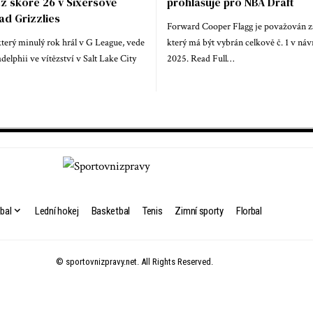
z skóre 26 v Sixersově
prohlašuje pro NBA Draft
ad Grizzlies
Forward Cooper Flagg je považován za 
terý minulý rok hrál v G League, vede
který má být vybrán celkově č. 1 v n
adelphii ve vítězství v Salt Lake City
2025. Read Full…
bal
Lední hokej
Basketbal
Tenis
Zimní sporty
Florbal
© sportovnizpravy.net. All Rights Reserved.