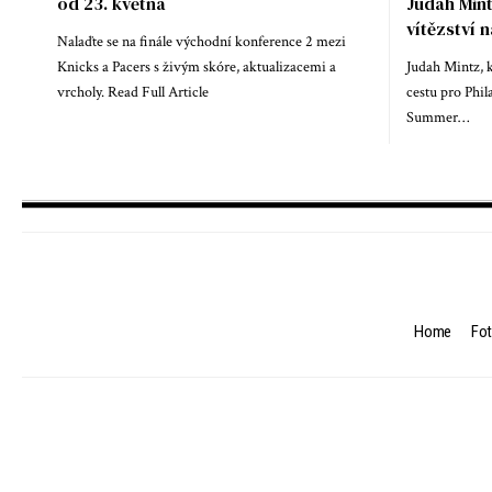
od 23. května
Judah Mint
vítězství n
Nalaďte se na finále východní konference 2 mezi
Knicks a Pacers s živým skóre, aktualizacemi a
Judah Mintz, k
vrcholy. Read Full Article
cestu pro Phil
Summer…
Home
Fot