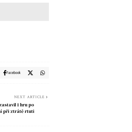
Facebook
NEXT ARTICLE
astavil 1 hru po
 při ztrátě rtuti