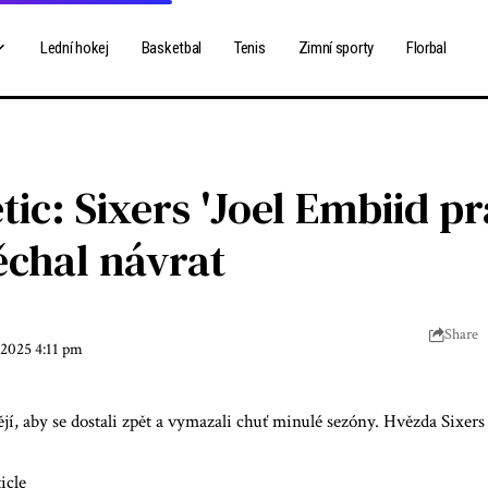
Lední hokej
Basketbal
Tenis
Zimní sporty
Florbal
tic: Sixers 'Joel Embiid pr
ěchal návrat
Share
 2025 4:11 pm
ějí, aby se dostali zpět a vymazali chuť minulé sezóny. Hvězda Sixers
icle