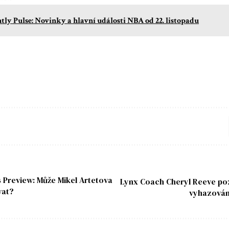
tly Pulse: Novinky a hlavní události NBA od 22. listopadu
 Preview: Může Mikel Artetova
Lynx Coach Cheryl Reeve poz
vat?
vyhazování