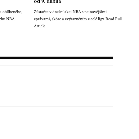
od 9. dubna
oblíbeného, ​​
Zůstaňte v dnešní akci NBA s nejnovějšími
ávrhu NBA
zprávami, skóre a zvýrazněním z celé ligy. Read Full
Article