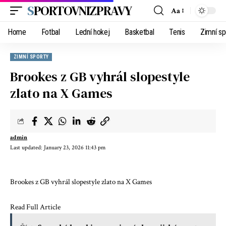
SPORTOVNIZPRAVY
Aa
Home
Fotbal
Lední hokej
Basketbal
Tenis
Zimní sp
ZIMNÍ SPORTY
Brookes z GB vyhrál slopestyle
zlato na X Games
admin
Last updated: January 23, 2026 11:43 pm
Brookes z GB vyhrál slopestyle zlato na X Games
Read Full Article