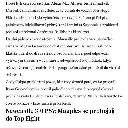
Hosté byli ostrí od začátku, Alexis Mac Allister těsně minul cíl.
Marseille si nakrátko myslelo, že se dostali do vedení přes Hugo
Ekitike, ale snaha byla vyloučena pro ofsajd. Průlom přišel před
poločasem, když šikovný přímý kop Dominika Szoboszlaie proklouzl
pod zeď a překonal Gerónima Rulliho na bližší tyči.
Druhá půle se značně otevřela, Marseille projevila více útočného
záměru. Mason Greenwood dvakrát otestoval Alissona, zatímco
Ekitike udeřil do dřeva střelou Szoboszlai. Liverpool odpověděl
vytrvalým tlakem a v 72. minutě zdvojnásobil svůj náskok, když
tečovaný centr Jeremieho Frimponga neúmyslně proměnil do vlastní
sítě Rulli.
Cody Gakpo přidal třetí pozdě, klinicky skončil poté, co ho prohrál
Ryan Gravenberch a pečetil pohodlné vítězství. Liverpool zůstává
pevně na cestě k automatické kvalifikaci, zatímco Marseille sklouzlo ke
čtvrté porážce v Lize mistrů proti Reds.
Newcastle 3-0 PSV: Magpies se probojují
do Top Eight