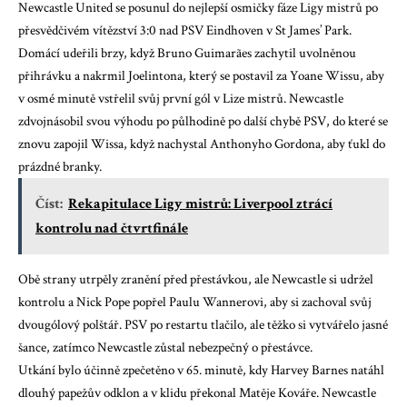
Newcastle United se posunul do nejlepší osmičky fáze Ligy mistrů po
přesvědčivém vítězství 3:0 nad PSV Eindhoven v St James’ Park.
Domácí udeřili brzy, když Bruno Guimarães zachytil uvolněnou
přihrávku a nakrmil Joelintona, který se postavil za Yoane Wissu, aby
v osmé minutě vstřelil svůj první gól v Lize mistrů. Newcastle
zdvojnásobil svou výhodu po půlhodině po další chybě PSV, do které se
znovu zapojil Wissa, když nachystal Anthonyho Gordona, aby ťukl do
prázdné branky.
Číst:
Rekapitulace Ligy mistrů: Liverpool ztrácí
kontrolu nad čtvrtfinále
Obě strany utrpěly zranění před přestávkou, ale Newcastle si udržel
kontrolu a Nick Pope popřel Paulu Wannerovi, aby si zachoval svůj
dvougólový polštář. PSV po restartu tlačilo, ale těžko si vytvářelo jasné
šance, zatímco Newcastle zůstal nebezpečný o přestávce.
Utkání bylo účinně zpečetěno v 65. minutě, kdy Harvey Barnes natáhl
dlouhý papežův odklon a v klidu překonal Matěje Kováře. Newcastle