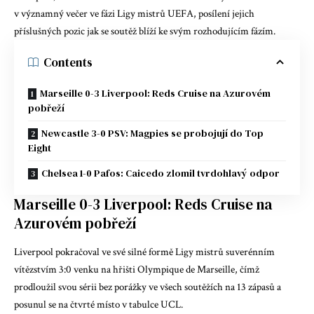
v významný večer ve fázi Ligy mistrů UEFA,
posílení jejich
příslušných pozic
jak se soutěž blíží ke svým rozhodujícím fázím.
Contents
Marseille 0-3 Liverpool: Reds Cruise na Azurovém
pobřeží
Newcastle 3-0 PSV: Magpies se probojují do Top
Eight
Chelsea 1-0 Pafos: Caicedo zlomil tvrdohlavý odpor
Marseille 0-3 Liverpool: Reds Cruise na
Azurovém pobřeží
Liverpool pokračoval ve své silné formě Ligy mistrů suverénním
vítězstvím 3:0 venku na hřišti Olympique de Marseille, čímž
prodloužil svou sérii bez porážky ve všech soutěžích na 13 zápasů a
posunul se na čtvrté místo v tabulce UCL.