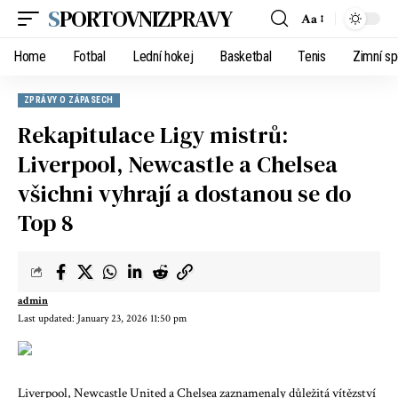
SPORTOVNIZPRAVY
Aa
Home
Fotbal
Lední hokej
Basketbal
Tenis
Zimní sp
ZPRÁVY O ZÁPASECH
Rekapitulace Ligy mistrů:
Liverpool, Newcastle a Chelsea
všichni vyhrají a dostanou se do
Top 8
admin
Last updated: January 23, 2026 11:50 pm
Liverpool, Newcastle United a Chelsea zaznamenaly důležitá vítězství