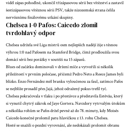
viděl zápas pohodlně, ukončil třízápasovou sérii bez vítězství a zastavil
šestizápasovou vítěznou sérii PSV, takže nizozemská strana čelila
nervóznímu finálovému utkání skupiny.
Chelsea 1-0 Pafos: Caicedo zlomil
tvrdohlavý odpor
Chelsea udržela své
Liga mistrů
osm nejlepších nadějí žije s těsnou
výhrou 1:0 nad Pafosem na Stamford Bridge, čímž prodloužila svou
domácí sérii bez porážky v soutěži na 15 zápasů.
Blues od začátku dominovali v držení míče a vytvořili si několik
příležitostí v prvním poločase, přičemž Pedro Neto a Reece James byli
blízko. Enzo Fernández měl branku vyloučenou za faul, zatímco Pafos
se nejblíže prosadil přes Jajá, jehož odražený pokus trefil tyč.
Chelsea pokračovala v tlaku i po přestávce a představila Estêvãa, který
si vynutil chytrý zákrok od Jaye Gortera. Navzdory vytrvalým útokům
a několika rohům se Pafos držel pevně až do 78. minuty, kdy Moisés
Caicedo konečně prolomil patu hlavičkou z 13. rohu Chelsea.
Hosté se snažili o pozdní vyrovnání, ale nedokázali prolomit obranu