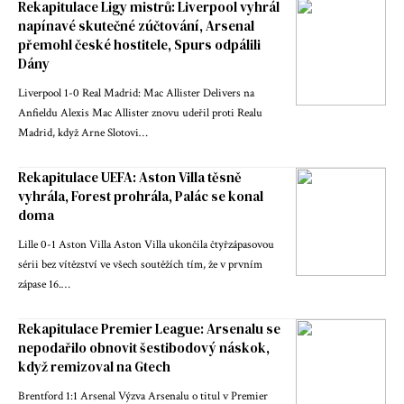
Rekapitulace Ligy mistrů: Liverpool vyhrál
napínavé skutečné zúčtování, Arsenal
přemohl české hostitele, Spurs odpálili
Dány
Liverpool 1-0 Real Madrid: Mac Allister Delivers na
Anfieldu Alexis Mac Allister znovu udeřil proti Realu
Madrid, když Arne Slotovi…
Rekapitulace UEFA: Aston Villa těsně
vyhrála, Forest prohrála, Palác se konal
doma
Lille 0-1 Aston Villa Aston Villa ukončila čtyřzápasovou
sérii bez vítězství ve všech soutěžích tím, že v prvním
zápase 16.…
Rekapitulace Premier League: Arsenalu se
nepodařilo obnovit šestibodový náskok,
když remizoval na Gtech
Brentford 1:1 Arsenal Výzva Arsenalu o titul v Premier