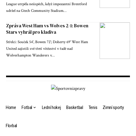
League utrpěla neúspěch, když impozantní Brentford
udržel na Gtech Community Stadium…
Zpráva West Ham vs Wolves 2-1: Bowen
Stars vyhrál pro kladiva
Střelci: Souček 54', Bowen 72'; Doherty 69' West Ham
United zajistili své třetí vítězství v řadě nad
Wolverhampton Wanderers v…
Home
Fotbal
Lední hokej
Basketbal
Tenis
Zimní sporty
Florbal