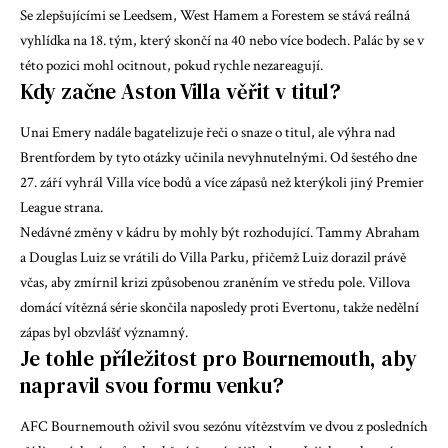
Se zlepšujícími se Leedsem, West Hamem a Forestem se stává reálná
vyhlídka na 18. tým, který skončí na 40 nebo více bodech. Palác by se v
této pozici mohl ocitnout, pokud rychle nezareagují.
Kdy začne Aston Villa věřit v titul?
Unai Emery nadále bagatelizuje řeči o snaze o titul, ale výhra nad
Brentfordem by tyto otázky učinila nevyhnutelnými. Od šestého dne
27. září vyhrál Villa více bodů a více zápasů než kterýkoli jiný
Premier
League
strana.
Nedávné změny v kádru by mohly být rozhodující. Tammy Abraham
a Douglas Luiz se vrátili do Villa Parku, přičemž Luiz dorazil právě
včas, aby zmírnil krizi způsobenou zraněním ve středu pole. Villova
domácí vítězná série skončila naposledy proti Evertonu, takže nedělní
zápas byl obzvlášť významný.
Je tohle příležitost pro Bournemouth, aby
napravil svou formu venku?
AFC Bournemouth oživil svou sezónu vítězstvím ve dvou z posledních