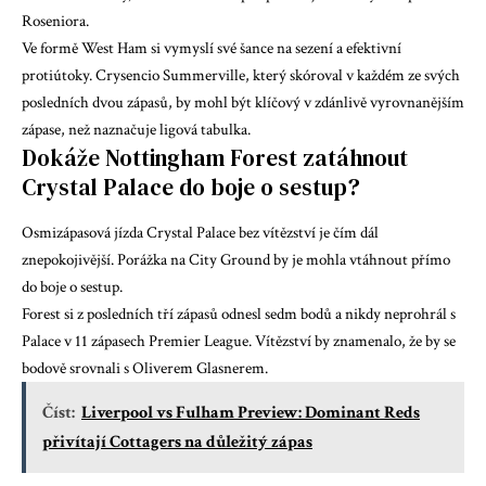
Roseniora.
Ve formě West Ham si vymyslí své šance na sezení a efektivní
protiútoky. Crysencio Summerville, který skóroval v každém ze svých
posledních dvou zápasů, by mohl být klíčový v zdánlivě vyrovnanějším
zápase, než naznačuje ligová tabulka.
Dokáže Nottingham Forest zatáhnout
Crystal Palace do boje o sestup?
Osmizápasová jízda Crystal Palace bez vítězství je čím dál
znepokojivější. Porážka na City Ground by je mohla vtáhnout přímo
do boje o sestup.
Forest si z posledních tří zápasů odnesl sedm bodů a nikdy neprohrál s
Palace v 11 zápasech Premier League. Vítězství by znamenalo, že by se
bodově srovnali s Oliverem Glasnerem.
Číst:
Liverpool vs Fulham Preview: Dominant Reds
přivítají Cottagers na důležitý zápas