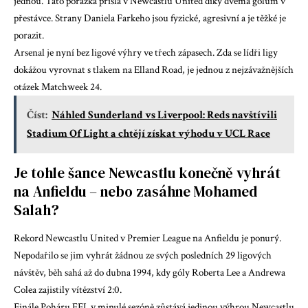
jednou. Tato porážka přišla v Newcastlu United díky dvěma gólům v
přestávce. Strany Daniela Farkeho jsou fyzické, agresivní a je těžké je
porazit.
Arsenal je nyní bez ligové výhry ve třech zápasech. Zda se lídři ligy
dokážou vyrovnat s tlakem na Elland Road, je jednou z nejzávažnějších
otázek Matchweek 24.
Číst:
Náhled Sunderland vs Liverpool: Reds navštívili
Stadium Of Light a chtějí získat výhodu v UCL Race
Je tohle šance Newcastlu konečně vyhrát
na Anfieldu – nebo zasáhne Mohamed
Salah?
Rekord Newcastlu United v Premier League na Anfieldu je ponurý.
Nepodařilo se jim vyhrát žádnou ze svých posledních 29 ligových
návštěv, běh sahá až do dubna 1994, kdy góly Roberta Lee a Andrewa
Colea zajistily vítězství 2:0.
Finále Poháru EFL v minulé sezóně zůstává jedinou výhrou Newcastlu