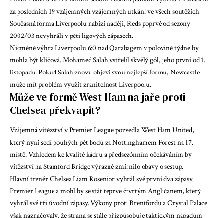
za posledních 19 vzájemných vzájemných utkání ve všech soutěžích.
Současná forma Liverpoolu nabízí naději, Reds poprvé od sezony
2002/03 nevyhráli v pěti ligových zápasech.
Nicméně výhra Liverpoolu 6:0 nad Qarabagem v polovině týdne by
mohla být klíčová. Mohamed Salah vstřelil skvělý gól, jeho první od 1.
listopadu. Pokud Salah znovu objeví svou nejlepší formu, Newcastle
může mít problém využít zranitelnost Liverpoolu.
Může ve formě West Ham na jaře proti
Chelsea překvapit?
Vzájemná vítězství v Premier League pozvedla West Ham United,
který nyní sedí pouhých pět bodů za Nottinghamem Forest na 17.
místě. Vzhledem ke kvalitě kádru a předsezónním očekáváním by
vítězství na Stamford Bridge výrazně zmírnilo obavy o sestup.
Hlavní trenér Chelsea Liam Rosenior vyhrál své první dva zápasy
Premier League a mohl by se stát teprve čtvrtým Angličanem, který
vyhrál své tři úvodní zápasy. Výkony proti Brentfordu a Crystal Palace
však naznačovaly, že strana se stále přizpůsobuje taktickým nápadům