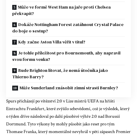
Může ve formě West Ham na jaře proti Chelsea
překvapit?
Dokáže Nottingham Forest zatáhnout Crystal Palace
do boje o sestup?
Kdy začne Aston Villa věřit v titul?
Je tohle příležitost pro Bournemouth, aby napravil
svou formu venku?
Bude Brighton litovat, že nemá útočníka jako
Thierno Barry?
Může Sunderland znásobit zimní strasti Burnley?
Spurs přicházejí po vítězství 2:0 v Lize mistrů UEFA na hřišti
Eintrachtu Frankfurt, které zvýšilo sebevědomí, což je výsledek, který
o týden dříve následoval po další působivé výhře 2:0 nad Borussií
Dortmund. Tyto výkony by mohly působit jako reset pro tým
Thomase Franka, který momentálně nevyhrál v pěti zápasech Premier