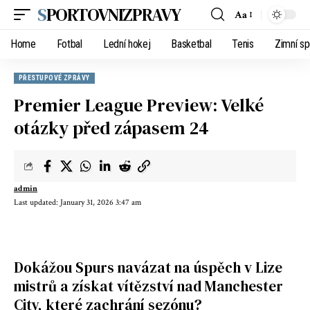
SPORTOVNIZPRAVY
Aa
Home
Fotbal
Lední hokej
Basketbal
Tenis
Zimní sp
PŘESTUPOVÉ ZPRÁVY
Premier League Preview: Velké
otázky před zápasem 24
admin
Last updated: January 31, 2026 3:47 am
Dokážou Spurs navázat na úspěch v Lize
mistrů a získat vítězství nad Manchester
City, které zachrání sezónu?