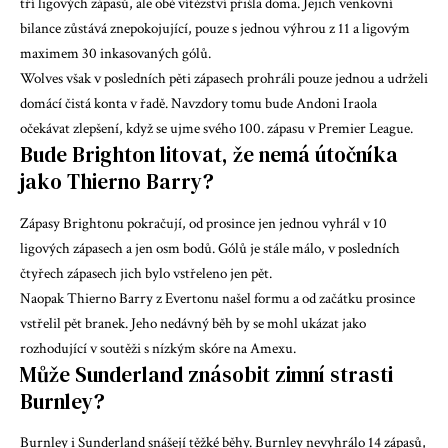
tří ligových zápasů, ale obě vítězství přišla doma. Jejich venkovní
bilance zůstává znepokojující, pouze s jednou výhrou z 11 a ligovým
maximem 30 inkasovaných gólů.
Wolves však v posledních pěti zápasech prohráli pouze jednou a udrželi
domácí čistá konta v řadě. Navzdory tomu bude Andoni Iraola
očekávat zlepšení, když se ujme svého 100. zápasu v Premier League.
Bude Brighton litovat, že nemá útočníka
jako Thierno Barry?
Zápasy Brightonu pokračují, od prosince jen jednou vyhrál v 10
ligových zápasech a jen osm bodů. Gólů je stále málo, v posledních
čtyřech zápasech jich bylo vstřeleno jen pět.
Naopak Thierno Barry z Evertonu našel formu a od začátku prosince
vstřelil pět branek. Jeho nedávný běh by se mohl ukázat jako
rozhodující v soutěži s nízkým skóre na Amexu.
Může Sunderland znásobit zimní strasti
Burnley?
Burnley i Sunderland snášejí těžké běhy. Burnley nevyhrálo 14 zápasů,