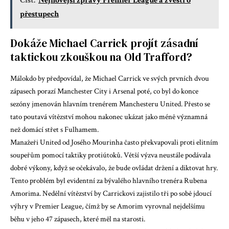
Číst:
Nejnovější zprávy Premier League a zvěsti o
přestupech
Dokáže Michael Carrick projít zásadní
taktickou zkouškou na Old Trafford?
Málokdo by předpovídal, že Michael Carrick ve svých prvních dvou
zápasech porazí Manchester City i Arsenal poté, co byl do konce
sezóny jmenován hlavním trenérem Manchesteru United. Přesto se
tato poutavá vítězství mohou nakonec ukázat jako méně významná
než domácí střet s Fulhamem.
Manažeři United od Josého Mourinha často překvapovali proti elitním
soupeřům pomocí taktiky protiútoků. Větší výzva neustále podávala
dobré výkony, když se očekávalo, že bude ovládat držení a diktovat hry.
Tento problém byl evidentní za bývalého hlavního trenéra Rubena
Amorima. Nedělní vítězství by Carrickovi zajistilo tři po sobě jdoucí
výhry v Premier League, čímž by se Amorim vyrovnal nejdelšímu
běhu v jeho 47 zápasech, které měl na starosti.