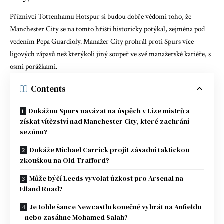
Příznivci Tottenhamu Hotspur si budou dobře vědomi toho, že
Manchester City se na tomto hřišti historicky potýkal, zejména pod
vedením Pepa Guardioly. Manažer City prohrál proti Spurs více
ligových zápasů než kterýkoli jiný soupeř ve své manažerské kariéře, s
osmi porážkami.
Contents
Dokážou Spurs navázat na úspěch v Lize mistrů a
získat vítězství nad Manchester City, které zachrání
sezónu?
Dokáže Michael Carrick projít zásadní taktickou
zkouškou na Old Trafford?
Může býčí Leeds vyvolat úzkost pro Arsenal na
Elland Road?
Je tohle šance Newcastlu konečně vyhrát na Anfieldu
– nebo zasáhne Mohamed Salah?