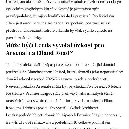
United jsou aktuálně na čtvrtém místě v tabulce a vzhledem k dobrým
výsledkům anglických klubů v Evropě je páté místo opět
pravděpodobné, že zajistí kvalifikaci do Ligy mistrů. Realistickým
cílem je skončit nad Chelsea nebo Liverpoolem, oba zůstávají v
přechodu. Uklouznutí tohoto víkendu by však rychle vyneslo na
povrch známé otázky.
Může býčí Leeds vyvolat úzkost pro
Arsenal na Elland Road?
To není zdaleka ideální zápas pro Arsenal po jeho zničující domácí
porážce 3:2 s Manchesterem United, která ukončila jeho neporazitelný
domácí rekord v sezóně 2025/26 a znovu zažehla pochybnosti.
Největší překážka Arsenalu může být psychická. Po více než 20 letech
bez titulu v Premier League stále přetrvává váha minulých téměř
neúspěchů. Leeds United, poháněni intenzivní atmosférou Elland
Road, mají dobrou pozici, aby využili jakékoli křehkosti.
Leeds v posledních pěti domácích zápasech Premier League neporazil,
tři vyhrál a dvě remizoval a z posledních 10 celkově prohrál jen