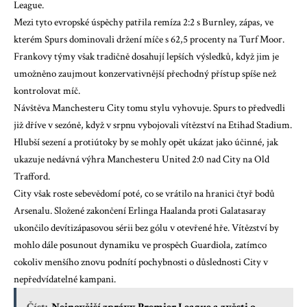
League.
Mezi tyto evropské úspěchy patřila remíza 2:2 s Burnley, zápas, ve
kterém Spurs dominovali držení míče s 62,5 procenty na Turf Moor.
Frankovy týmy však tradičně dosahují lepších výsledků, když jim je
umožněno zaujmout konzervativnější přechodný přístup spíše než
kontrolovat míč.
Návštěva Manchesteru City tomu stylu vyhovuje
. Spurs to předvedli
již dříve v sezóně, když v srpnu vybojovali vítězství na Etihad Stadium.
Hlubší sezení a protiútoky by se mohly opět ukázat jako účinné, jak
ukazuje nedávná výhra Manchesteru United 2:0 nad City na Old
Trafford.
City však roste sebevědomí poté, co se vrátilo na hranici čtyř bodů
Arsenalu. Složené zakončení Erlinga Haalanda proti Galatasaray
ukončilo devítizápasovou sérii bez gólu v otevřené hře. Vítězství by
mohlo dále posunout dynamiku ve prospěch Guardiola, zatímco
cokoliv menšího znovu podnítí pochybnosti o důslednosti City v
nepředvídatelné kampani.