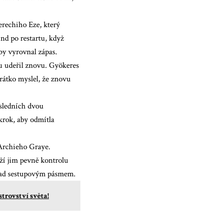
erechiho Eze, který
nd po restartu, když
by vyrovnal zápas.
tu udeřil znovu. Gyökeres
rátko myslel, že znovu
osledních dvou
krok, aby odmítla
Archieho Graye.
rží jim pevně kontrolu
y nad sestupovým pásmem.
strovství světa!