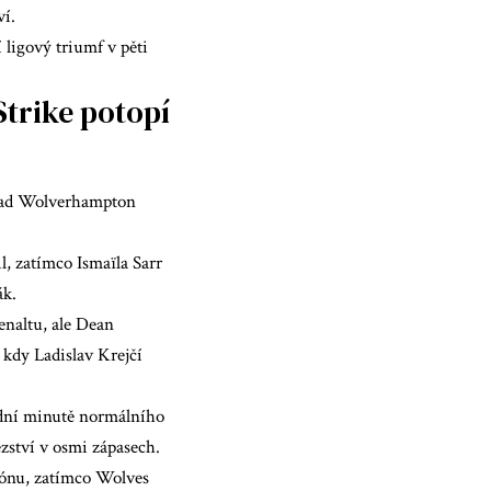
ví.
ligový triumf v pěti
Strike potopí
0 nad Wolverhampton
l, zatímco Ismaïla Sarr
ák.
naltu, ale Dean
 kdy Ladislav Krejčí
ední minutě normálního
ězství v osmi zápasech.
zónu, zatímco Wolves