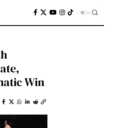
th
ate,
matic Win