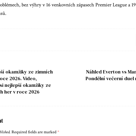
problémech, bez výhry v 16 venkovních zápasech Premier League a 19
asů.
epší okamžiky ze zimních
Náhled Everton vs Man
roce 2026. Video,
Pondělní večerní duel 
si nejlepší okamžiky ze
h her v roce 2026
nt
blished.
Required fields are marked
*