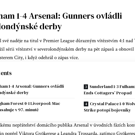
ham 1-4 Arsenal: Gunners ovládli
londýnské derby
il své naděje na titul v Premier League důrazným vítězstvím 4:1 n
il sérii vítězství v severolondýnském derby na pět zápasů a obnovil
erem City, i když odehrál o zápas více.
ents
ham 1-4 Arsenal: Gunners ovládli
Sunderland 1-3 Fulham
ndýnské derby
Ends Cottagers’ Propad
gham Forest 0-1 Liverpool: Mac
Crystal Palace 1-0 Wol
zasahuje v 97. minutě
Strike potopí bojovníky
kému nepřátelství domácího publika Arsenal v úvodních fázích kont
 popřel Viktora Gyökerese a Leandra Trossarda, zatímco Gyökeres ta