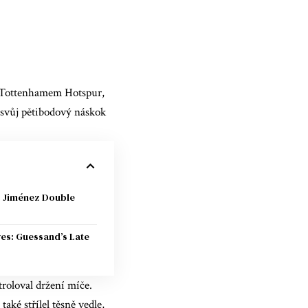
ad Tottenhamem Hotspur,
 svůj pětibodový náskok
: Jiménez Double
ves: Guessand’s Late
roloval držení míče.
ké střílel těsně vedle,