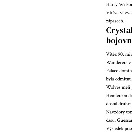
Harry Wilson 
Vítězství zv
zápasech.
Crystal
bojovn
Vítěz 90. mi
Wanderers v 
Palace domino
byla odmítnut
Wolves měli 
Henderson skv
dostal druhou
Navzdory tom
času. Guessan
Výsledek pos