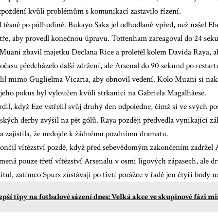
zpoždění kvůli problémům s komunikací zastavilo řízení.
 těsně po půlhodině. Bukayo Saka jel odhodlaně vpřed, než našel Eb
stře, aby provedl konečnou úpravu
. Tottenham zareagoval do 24 seku
Muani zbavil majetku Declana Rice a proletěl kolem Davida Raya, a
času předcházelo další zdržení, ale Arsenal do 90 sekund po restar
lil mimo Guglielma Vicaria, aby obnovil vedení. Kolo Muani si nak
 jeho pokus byl vyloučen kvůli strkanici na Gabriela Magalhãese.
rdil, když Eze vstřelil svůj druhý den odpoledne, čímž si ve svých p
kých derby zvýšil na pět gólů. Raya později předvedla vynikající zá
 a zajistila, že nedojde k žádnému pozdnímu dramatu.
ončil vítězství pozdě, když před sebevědomým zakončením zadržel 
ená pouze třetí vítězství Arsenalu v osmi ligových zápasech, ale d
itul, zatímco Spurs zůstávají po třetí porážce v řadě jen čtyři bod
epší tipy na fotbalové sázení dnes: Velká akce ve skupinové fázi mi