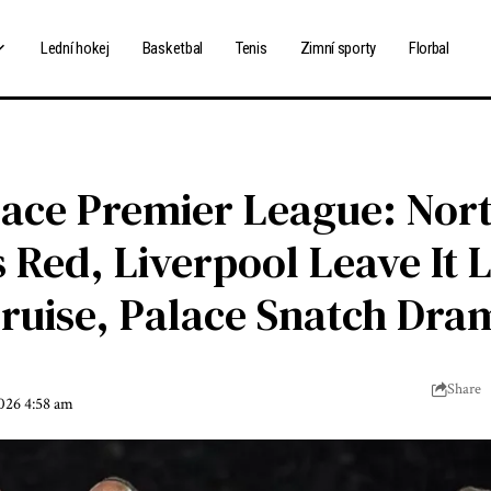
Lední hokej
Basketbal
Tenis
Zimní sporty
Florbal
lace Premier League: Nor
 Red, Liverpool Leave It L
ruise, Palace Snatch Dra
Share
2026 4:58 am