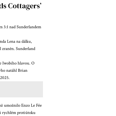
ds Cottagers’
ím 3:1 nad Sunderlandem
rnda Lena na dálku,
yl zraněn. Sunderland
xe Iwobiho hlavou. O
yho natáhl Brian
 2025.
ož umožnilo Enzo Le Fée
ři rychlém protiútoku