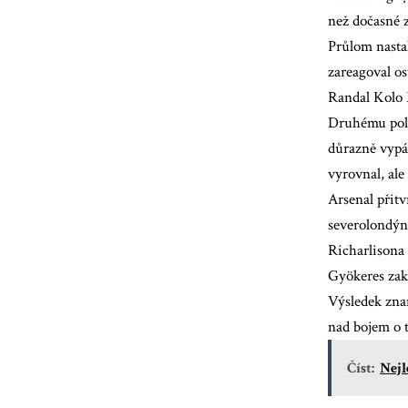
než dočasné 
Průlom nastal
zareagoval o
Randal Kolo 
Druhému polo
důrazně vypá
vyrovnal, ale
Arsenal přitv
severolondýns
Richarlisona
Gyökeres zak
Výsledek znam
nad bojem o t
Číst:
Nejl