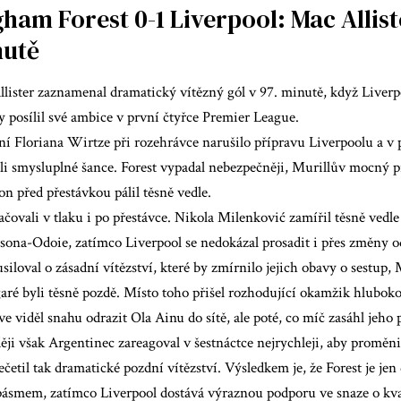
ham Forest 0-1 Liverpool: Mac Allist
nutě
llister zaznamenal dramatický vítězný gól v 97. minutě, když Liver
by posílil své ambice v první čtyřce Premier League.
í Floriana Wirtze při rozehrávce narušilo přípravu Liverpoolu a v 
eli smysluplné šance. Forest vypadal nebezpečněji, Murillův mocný 
on před přestávkou pálil těsně vedle.
ovali v tlaku i po přestávce. Nikola Milenković zamířil těsně vedl
ona-Odoie, zatímco Liverpool se nedokázal prosadit i přes změny o
siloval o zásadní vítězství, které by zmírnilo jejich obavy o sestu
aré byli těsně pozdě. Místo toho přišel rozhodující okamžik hluboko
rve viděl snahu odrazit Ola Ainu do sítě, ale poté, co míč zasáhl jeho 
ěji však Argentinec zareagoval v šestnáctce nejrychleji, aby proměni
pečetil tak dramatické pozdní vítězství. Výsledkem je, že Forest je je
ásmem, zatímco Liverpool dostává výraznou podporu ve snaze o kval