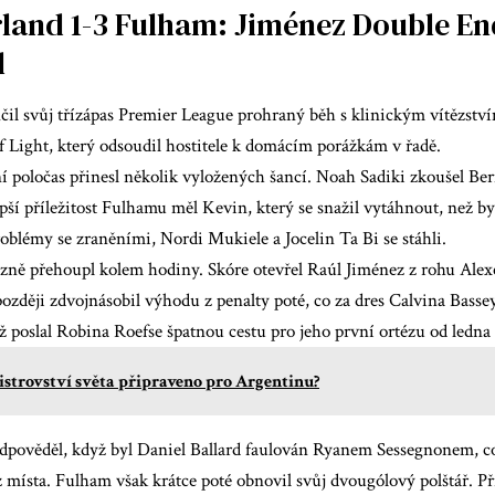
land 1-3 Fulham: Jiménez Double En
d
il svůj třízápas
Premier League
prohraný běh s klinickým vítězstv
 Light, který odsoudil hostitele k domácím porážkám v řadě.
í poločas přinesl několik vyložených šancí. Noah Sadiki zkoušel Be
pší příležitost Fulhamu měl Kevin, který se snažil vytáhnout, než b
roblémy se zraněními, Nordi Mukiele a Jocelin Ta Bi se stáhli.
azně přehoupl kolem hodiny. Skóre otevřel Raúl Jiménez z rohu Ale
zději zdvojnásobil výhodu z penalty poté, co za dres Calvina Basse
 poslal Robina Roefse špatnou cestu pro jeho první ortézu od ledna
istrovství světa připraveno pro Argentinu?
dpověděl, když byl Daniel Ballard faulován Ryanem Sessegnonem, c
 místa. Fulham však krátce poté obnovil svůj dvougólový polštář. P