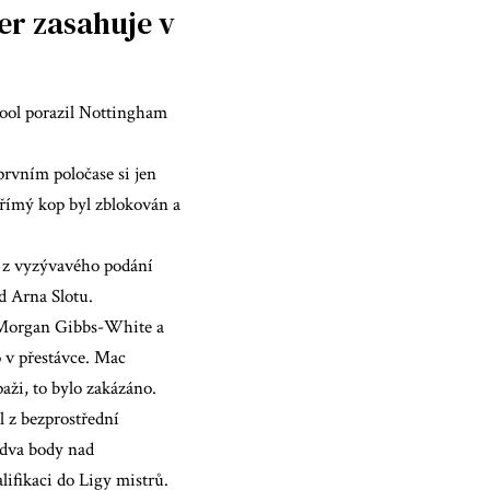
er zasahuje v
pool porazil Nottingham
prvním poločase si jen
přímý kop byl zblokován a
e z vyzývavého podání
d Arna Slotu.
p, Morgan Gibbs-White a
 v přestávce. Mac
paži, to bylo zakázáno.
l z bezprostřední
n dva body nad
ifikaci do Ligy mistrů.