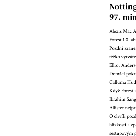
Notting
97. mi
Alexis Mac A
Forest 1:0, a
Pozdní zraněn
těžko vytvář
Elliot Anders
Domácí pokrač
Calluma Huds
Když Forest u
Ibrahim Sang
Allister nejp
O chvíli pozd
blízkosti a z
sestupovým p