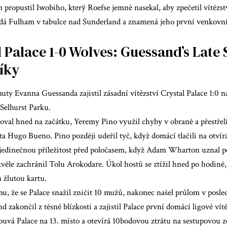
propustil Iwobiho, který Roefse jemně nasekal, aby zpečetil vítězst
edá Fulham v tabulce nad Sunderland a znamená jeho první venkovní 
 Palace 1-0 Wolves: Guessand’s Late 
íky
nuty Evanna Guessanda zajistil zásadní vítězství Crystal Palace 1:
Selhurst Parku.
val hned na začátku, Yeremy Pino využil chyby v obraně a přestřeli
a Hugo Bueno. Pino později udeřil tyč, když domácí tlačili na otvír
jedinečnou příležitost před poločasem, když Adam Wharton uznal pe
ěle zachránil Tolu Arokodare. Úkol hostů se ztížil hned po hodině,
 žlutou kartu.
u, že se Palace snažil zničit 10 mužů, nakonec našel průlom v posl
d zakončil z těsné blízkosti a zajistil Palace první domácí ligové vít
ouvá Palace na 13. místo a otevírá 10bodovou ztrátu na sestupovou 