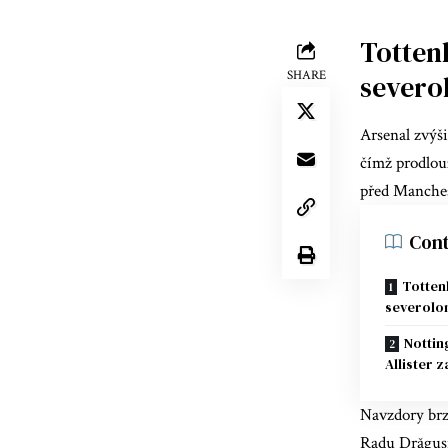
Totten
SHARE
severo
Arsenal zvýš
čímž prodlouž
před Manchest
Cont
Totten
severolo
Nottin
Allister 
Navzdory brz
Radu Drăgușin