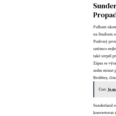
Sunder
Propa
Fulham ukonč
na Stadium of
Podivný prvn
zatímco nejle
také utrpěl p
Zápas se výr
sedm minut po
Brobbey, čímž
Číst:
Je m
Sunderland o
konvertovat z