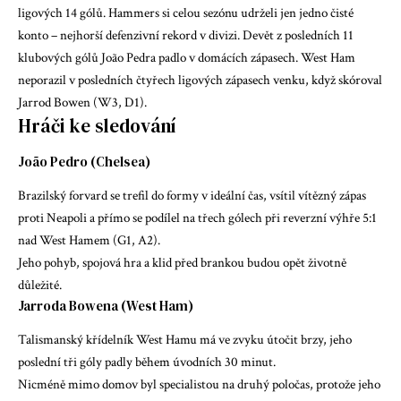
ligových 14 gólů. Hammers si celou sezónu udrželi jen jedno čisté
konto – nejhorší defenzivní rekord v divizi. Devět z posledních 11
klubových gólů João Pedra padlo v domácích zápasech. West Ham
neporazil v posledních čtyřech ligových zápasech venku, když skóroval
Jarrod Bowen (W3, D1).
Hráči ke sledování
João Pedro
(Chelsea)
Brazilský forvard se trefil do formy v ideální čas, vsítil vítězný zápas
proti Neapoli a přímo se podílel na třech gólech při reverzní výhře 5:1
nad West Hamem (G1, A2).
Jeho pohyb, spojová hra a klid před brankou budou opět životně
důležité.
Jarroda Bowena
(West Ham)
Talismanský křídelník West Hamu má ve zvyku útočit brzy, jeho
poslední tři góly padly během úvodních 30 minut.
Nicméně mimo domov byl specialistou na druhý poločas, protože jeho