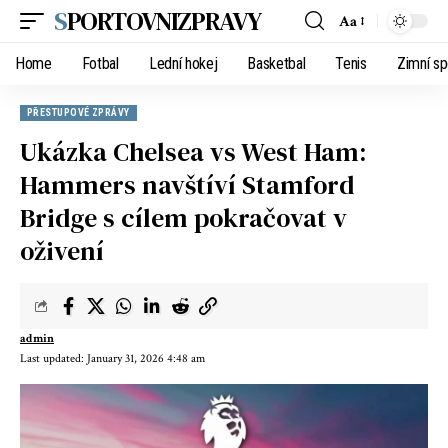
SPORTOVNIZPRAVY
Aa
Home
Fotbal
Lední hokej
Basketbal
Tenis
Zimní sp
PŘESTUPOVÉ ZPRÁVY
Ukázka Chelsea vs West Ham:
Hammers navštíví Stamford
Bridge s cílem pokračovat v
oživení
admin
Last updated: January 31, 2026 4:48 am