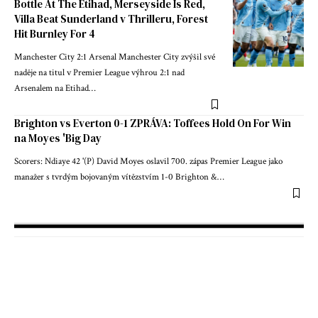
Bottle At The Etihad, Merseyside Is Red,
Villa Beat Sunderland v Thrilleru, Forest
Hit Burnley For 4
Manchester City 2:1 Arsenal Manchester City zvýšil své
naděje na titul v Premier League výhrou 2:1 nad
Arsenalem na Etihad…
Brighton vs Everton 0-1 ZPRÁVA: Toffees Hold On For Win
na Moyes 'Big Day
Scorers: Ndiaye 42 '(P) David Moyes oslavil 700. zápas Premier League jako
manažer s tvrdým bojovaným vítězstvím 1-0 Brighton &…