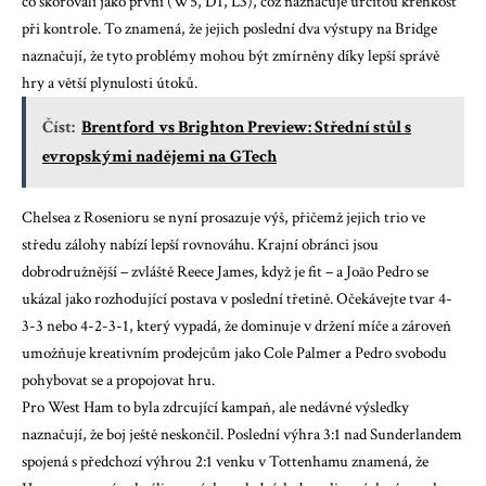
co skórovali jako první (W5, D1, L3), což naznačuje určitou křehkost
při kontrole. To znamená, že jejich poslední dva výstupy na Bridge
naznačují, že tyto problémy mohou být zmírněny díky lepší správě
hry a větší plynulosti útoků.
Číst:
Brentford vs Brighton Preview: Střední stůl s
evropskými nadějemi na GTech
Chelsea z Rosenioru se nyní prosazuje výš, přičemž jejich trio ve
středu zálohy nabízí lepší rovnováhu. Krajní obránci jsou
dobrodružnější – zvláště Reece James, když je fit – a João Pedro se
ukázal jako rozhodující postava v poslední třetině. Očekávejte tvar 4-
3-3 nebo 4-2-3-1, který vypadá, že dominuje v držení míče a zároveň
umožňuje kreativním prodejcům jako Cole Palmer a Pedro svobodu
pohybovat se a propojovat hru.
Pro West Ham to byla zdrcující kampaň, ale nedávné výsledky
naznačují, že boj ještě neskončil. Poslední výhra 3:1 nad Sunderlandem
spojená s předchozí výhrou 2:1 venku v Tottenhamu znamená, že