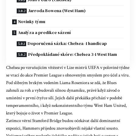
Jarroda Bowena (West Ham)
Novinky týmu
Analýza a predikce sázení
Doporučená sázka: Chelsea -1 handicap
Předpokládané skóre: Chelsea 3-1 West Ham
Chelsea po vzrušujícím vítězství v Lize mistrů UEFA v polovině týdne
se vrací do akce Premier League s obnoveným smyslem pro účel a víru.
Pod slibným brzkým vedením Liama ​​Roseniora se zdá, že Blues
zahnuli za roh a vybudovali silnou dynamiku, právě když závod o
umístění v první čtyřce sílí. Jejich další překážka přichází v podobě
temperamentního, i když nekonzistentního týmu West Ham United,
který bojuje o život v Premier League.
Zatímco věrní Stamford Bridge budou očekávat další dominantní
expozici, Hammers přijedou znovuobjevili nějaké vlastní sousto.
Vzájemné výhry poskytly jiskřičku naděje v jejich boji o sestup a