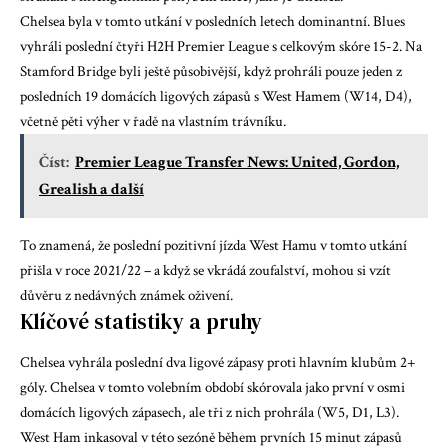
Chelsea byla v tomto utkání v posledních letech dominantní. Blues
vyhráli poslední čtyři H2H Premier League s celkovým skóre 15-2. Na
Stamford Bridge byli ještě působivější, když prohráli pouze jeden z
posledních 19 domácích ligových zápasů s West Hamem (W14, D4),
včetně pěti výher v řadě na vlastním trávníku.
Číst:
Premier League Transfer News: United, Gordon,
Grealish a další
To znamená, že poslední pozitivní jízda West Hamu v tomto utkání
přišla v roce 2021/22 – a když se vkrádá zoufalství, mohou si vzít
důvěru z nedávných známek oživení.
Klíčové statistiky a pruhy
Chelsea vyhrála poslední dva ligové zápasy proti hlavním klubům 2+
góly. Chelsea v tomto volebním období skórovala jako první v osmi
domácích ligových zápasech, ale tři z nich prohrála (W5, D1, L3).
West Ham inkasoval v této sezóně během prvních 15 minut zápasů