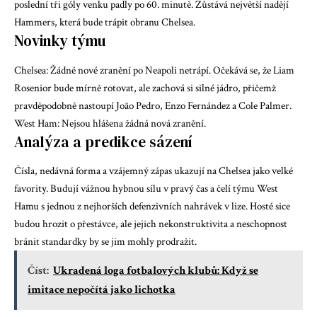
poslední tři góly venku padly po 60. minutě. Zůstává největší nadějí
Hammers, která bude trápit obranu Chelsea.
Novinky týmu
Chelsea: Žádné nové zranění po Neapoli netrápí. Očekává se, že Liam
Rosenior bude mírně rotovat, ale zachová si silné jádro, přičemž
pravděpodobně nastoupí João Pedro, Enzo Fernández a Cole Palmer.
West Ham: Nejsou hlášena žádná nová zranění.
Analýza a predikce sázení
Čísla, nedávná forma a vzájemný zápas ukazují na Chelsea jako velké
favority. Budují vážnou hybnou sílu v pravý čas a čelí týmu West
Hamu s jednou z nejhorších defenzivních nahrávek v lize. Hosté sice
budou hrozit o přestávce, ale jejich nekonstruktivita a neschopnost
bránit standardky by se jim mohly prodražit.
Číst:
Ukradená loga fotbalových klubů: Když se
imitace nepočítá jako lichotka