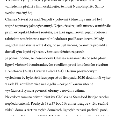
vzhledem k přežití v linii očekávejte, že muži Nuno Espírito Santo
svedou značný boj.
Chelsea
Návrat 3:2 nad Neapolí
v polovině týdne Ligy mistrů byl
stejně napínavý jako významný. Nejen, že si zajistili místo v osmifinále
první evropské klubové soutěže, ale také signalizovali jejich rostoucí
taktickou soudržnost a mentální odolnost pod Roseniorem. Mladý
anglický manažer se od té doby, co se ujal vedení, okamžitě prosadil a
dovedl tým k pěti výhrám v šesti soutěžních zápasech.
Je pozoruhodné, že Roseniorova Chelsea zaznamenala po sobě jdoucí
ligová vítězství dvoubrankovým rozdílem proti londýnským rivalům
Brentfordu (2-0) a Crystal Palace (3-1). Dalším přesvědčivým
výsledkem by bylo, že Blues poprvé od listopadu 2020 dosáhli tří výher
v řadě PL rozdílem více než 2 gólů – což je důkazem útočné
vyváženosti týmu a pevnosti obrany v novém režimu.
Navzdory tomuto oživení zůstává Chelsea na Stamford Bridge trochu
nepředvídatelná. Pouhých 18 z 37 bodů Premier League v této sezóně
získali doma a třetinu svých domácích ligových zápasů prohráli poté,