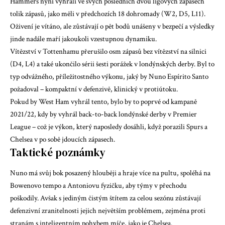
Hammers nyní vyhráli ve svých posledních dvou ligových zápasech
tolik zápasů, jako měli v předchozích 18 dohromady (W2, D5, L11).
Oživení je vítáno, ale zůstávají o pět bodů unášeny v bezpečí a výsledky
jinde nadále maří jakoukoli vzestupnou dynamiku.
Vítězství v Tottenhamu přerušilo osm zápasů bez vítězství na silnici
(D4, L4) a také ukončilo sérii šesti porážek v londýnských derby. Byl to
typ odvážného, ​​příležitostného výkonu, jaký by Nuno Espírito Santo
požadoval – kompaktní v defenzivě, klinický v protiútoku.
Pokud by West Ham vyhrál tento, bylo by to poprvé od kampaně
2021/22, kdy by vyhrál back-to-back londýnské derby v Premier
League – což je výkon, který naposledy dosáhli, když porazili Spurs a
Chelsea v po sobě jdoucích zápasech.
Taktické poznámky
Nuno má svůj bok posazený hlouběji a hraje více na pultu, spoléhá na
Bowenovo tempo a Antoniovu fyzičku, aby týmy v přechodu
poškodily. Avšak s jediným čistým štítem za celou sezónu zůstávají
defenzivní zranitelnosti jejich největším problémem, zejména proti
stranám s inteligentním pohybem míče, jako je Chelsea.