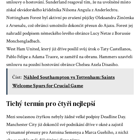
smlouvy o hostování. Sunderland reagoval tím, že na uvolněné místo
získal ekvádorského křídelníka Nilsona Angula z Anderlechtu.
Nottingham Forest byl aktivní po zrušení půjčky Oleksandra Zinčenka
z Arsenalu, což obránci umožnilo dokončit přesun do Ajaxu. Forest jej
nahradil podpisem německého levého obránce Lucy Netze z Borussie
Monchengladbach.
West Ham United, který již dříve posílil svůj útok o Taty Castellanos,
Pablo Felipe a Adama Traore, se zaměřil na obranu. Hammers uzavřeli
smlouvu na pozdní hostování obránce Chelsea Axela Disasiho.
Číst:
Náhled Southampton vs Tottenham: Saints
Welcome Spurs for Crucial Game
Tichý termín pro čtyři nejlepší
Mezi současnou čtyřkou nebyly žádné velké podpisy Deadline Day.
Manchester City již dokončil své podnikání dříve v okně a zajistil
významné přesuny pro Antoina Semenya a Marca Guehiho, z nichž