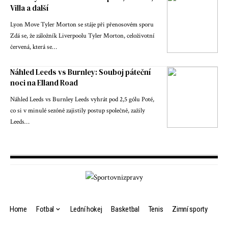
Villa a další
Lyon Move Tyler Morton se stáje při přenosovém sporu
Zdá se, že záložník Liverpoolu Tyler Morton, celoživotní
červená, která se…
Náhled Leeds vs Burnley: Souboj páteční
noci na Elland Road
Náhled Leeds vs Burnley Leeds vyhrát pod 2,5 gólu Poté,
co si v minulé sezóně zajistily postup společně, zažily
Leeds…
Home
Fotbal
Lední hokej
Basketbal
Tenis
Zimní sporty