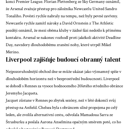
konci Premier League. Florian Plettenberg ze Sky Germany oznámil,
že Arsenal zvažuje přestup pro záložníka Newcastlu United Sandro
Tonaliho. Pověsti rychle nabraly na tempu, než byly pevně zavřeny.
Newcastle rychle zamítl nároky a David Ornstein z The Athletic
později oznámil, že mezi oběma kluby v žádné fázi nedošlo k přímému
kontaktu. Arsenal se nakonec rozhodl proti jakékoli aktivitě Deadline
Day, navzdory dlouhodobému zranění nohy, které utrpěl Mikel
Merino.
Liverpool zajišťuje budoucí obranný talent
Nejpozoruhodnější obchod dne se může ukázat jako významný spíše v
dlouhodobém horizontu než v bezprostřední budoucnosti. Liverpool
se dohodl s Rennes za vysoce hodnoceného 20letého středního obránce
Jeremyho Jacqueta.
Jacquet zůstane v Rennes po zbytek sezóny, než v létě dokončí svůj
přestup na Anfield. Chelsea byla s obráncem silně propojena po celý
leden, ale zvolila alternativní cestu, odvolala Mamadoua Sarra ze
Štrasburku a poslala Aarona Anselmina opačným směrem poté, co ho