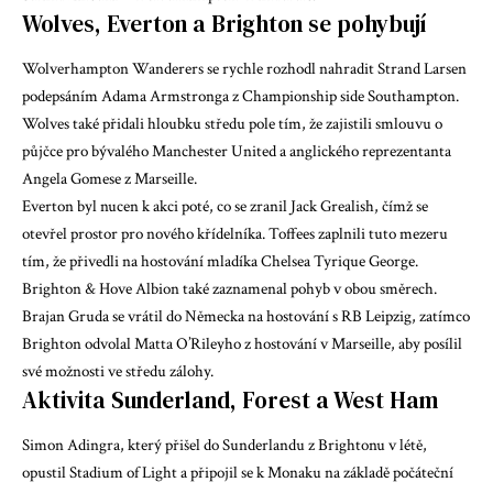
Wolves, Everton a Brighton se pohybují
Wolverhampton Wanderers se rychle rozhodl nahradit Strand Larsen
podepsáním Adama Armstronga z Championship side Southampton.
Wolves také přidali hloubku středu pole tím, že zajistili smlouvu o
půjčce pro bývalého Manchester United a anglického reprezentanta
Angela Gomese z Marseille.
Everton byl nucen k akci poté, co se zranil Jack Grealish, čímž se
otevřel prostor pro nového křídelníka. Toffees zaplnili tuto mezeru
tím, že přivedli na hostování mladíka Chelsea Tyrique George.
Brighton & Hove Albion také zaznamenal pohyb v obou směrech.
Brajan Gruda se vrátil do Německa na hostování s RB Leipzig, zatímco
Brighton odvolal Matta O’Rileyho z hostování v Marseille, aby posílil
své možnosti ve středu zálohy.
Aktivita Sunderland, Forest a West Ham
Simon Adingra, který přišel do Sunderlandu z Brightonu v létě,
opustil Stadium of Light a připojil se k Monaku na základě počáteční