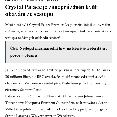
odvolal z hostování v Borussii Dortmund.
Crystal Palace je zaneprázdněn kvůli
obavám ze sestupu
Mezi nimi byl i Crystal Palace
Premier League
nejrušnější kluby v den
uzávěrky, když se snažily posílit tenký tým uprostřed nečekané bitvy o
sestup a nedávných odchodů seniorů.
Číst:
Nejlepší mezinárodní hry, na které je třeba dávat
pozor v březnu
Jean-Philippe Mateta se zdál být připraven na přestup do AC Milán za
30 milionů liber, ale BBC uvedla, že italská strana odstoupila kvůli
obavám o útočníkovu zdravotní péči. Výsledkem je, že Francouz nyní
zůstane v Selhurst Parku.
Palace posílili svůj útok již dříve v okně Brennanem Johnsonem z
Tottenhamu Hotspur a Evannem Guessandem na hostování z Aston
Villy. Další palebnou sílu přidali na Deadline Day podpisem Jorgena
Strand Larsena z Wolverhampton Wanderers.