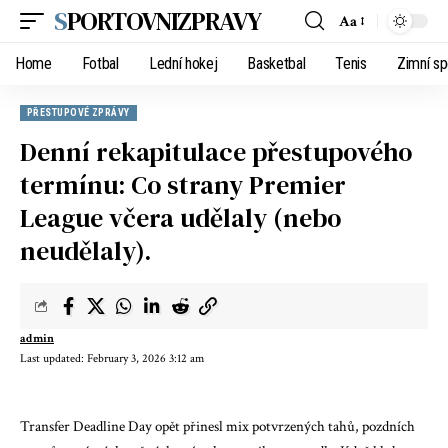
SPORTOVNIZPRAVY
Aa
Home
Fotbal
Lední hokej
Basketbal
Tenis
Zimní sp
PŘESTUPOVÉ ZPRÁVY
Denní rekapitulace přestupového
termínu: Co strany Premier
League včera udělaly (nebo
neudělaly).
admin
Last updated: February 3, 2026 3:12 am
Transfer Deadline Day opět přinesl mix potvrzených tahů, pozdních