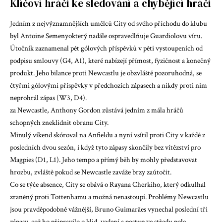
Klíčoví hráči ke sledování a chybějící hráči
Jedním z nejvýznamnějších umělců City od svého příchodu do klubu
byl
Antoine Semenyo
který nadále ospravedlňuje Guardiolovu víru.
Útočník zaznamenal pět gólových příspěvků v pěti vystoupeních od
podpisu smlouvy (G4, A1), které nabízejí přímost, fyzičnost a konečný
produkt. Jeho bilance proti Newcastlu je obzvláště pozoruhodná, se
čtyřmi gólovými příspěvky v předchozích zápasech a nikdy proti nim
neprohrál zápas (W3, D4).
za Newcastle,
Anthony Gordon
zůstává jedním z mála hráčů
schopných zneklidnit obranu City.
Minulý víkend skóroval na Anfieldu a nyní vsítil proti City v každé z
posledních dvou sezón, i když tyto zápasy skončily bez vítězství pro
Magpies (D1, L1). Jeho tempo a přímý běh by mohly představovat
hrozbu, zvláště pokud se Newcastle zaváže brzy zaútočit.
Co se týče absence, City se obává o Rayana Cherkiho, který odkulhal
zraněný proti Tottenhamu a možná nenastoupí. Problémy Newcastlu
jsou pravděpodobně vážnější, Bruno Guimarães vynechal poslední tři
zápasy, což ho připravilo o klid, vedení a postup ve středu pole.