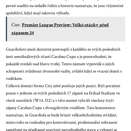
pevně usadilo na sedadle řidiče a historie naznačuje, že jsou výjimečně
spolehliví, když mají takovou výhodu.
Číst:
Premier League Preview: Velké otázky před
zápasem 24
Guardiolovi muži skutečně postoupili z každého ze svých posledních
šesti semifinálových účastí Carabao Cupu a je pozoruhodné, že
pokaždé zvedali nad hlavu trofej. Tento záznam vypovídá o jejich
schopnosti zvládnout dvounohé vazby, zvláště když se vracejí domů s
vodítkem.
Celková domácí forma City ještě posiluje jejich pozici. Byli poraženi
pouze v jednom ze svých posledních 17 zápasů na Etihad Stadium ve
všech soutěžích (W14, D2) a v této sezóně vyhráli všechny čtyři
zápasy Carabao Cupu s dvougólovým rozdílem. Tato konzistence
naznačuje, že Guardiola se bude bránit velkoobchodnímu střídání,
místo toho se rozhodne pro kontrolované, profesionální zobrazení
zaměřené na předčasné uzavření nerozhodného stavu a vyhnutí se