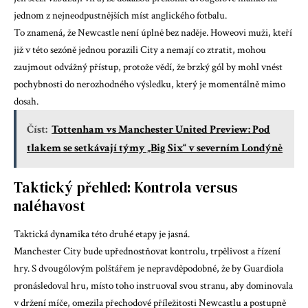
jednom z nejneodpustnějších míst anglického fotbalu.
To znamená, že Newcastle není úplně bez naděje. Howeovi muži, kteří
již v této sezóně jednou porazili City a nemají co ztratit, mohou
zaujmout odvážný přístup, protože vědí, že brzký gól by mohl vnést
pochybnosti do nerozhodného výsledku, který je momentálně mimo
dosah.
Číst:
Tottenham vs Manchester United Preview: Pod
tlakem se setkávají týmy „Big Six“ v severním Londýně
Taktický přehled: Kontrola versus
naléhavost
Taktická dynamika této druhé etapy je jasná.
Manchester City bude upřednostňovat kontrolu, trpělivost a řízení
hry. S dvougólovým polštářem je nepravděpodobné, že by Guardiola
pronásledoval hru, místo toho instruoval svou stranu, aby dominovala
v držení míče, omezila přechodové příležitosti Newcastlu a postupně