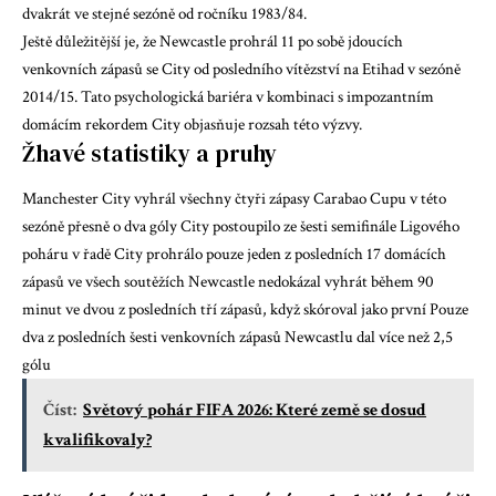
dvakrát ve stejné sezóně od ročníku 1983/84.
Ještě důležitější je, že Newcastle prohrál 11 po sobě jdoucích
venkovních zápasů se City od posledního vítězství na Etihad v sezóně
2014/15. Tato psychologická bariéra v kombinaci s impozantním
domácím rekordem City objasňuje rozsah této výzvy.
Žhavé statistiky a pruhy
Manchester City vyhrál všechny čtyři zápasy Carabao Cupu v této
sezóně přesně o dva góly City postoupilo ze šesti semifinále Ligového
poháru v řadě City prohrálo pouze jeden z posledních 17 domácích
zápasů ve všech soutěžích Newcastle nedokázal vyhrát během 90
minut ve dvou z posledních tří zápasů, když skóroval jako první Pouze
dva z posledních šesti venkovních zápasů Newcastlu dal více než 2,5
gólu
Číst:
Světový pohár FIFA 2026: Které země se dosud
kvalifikovaly?