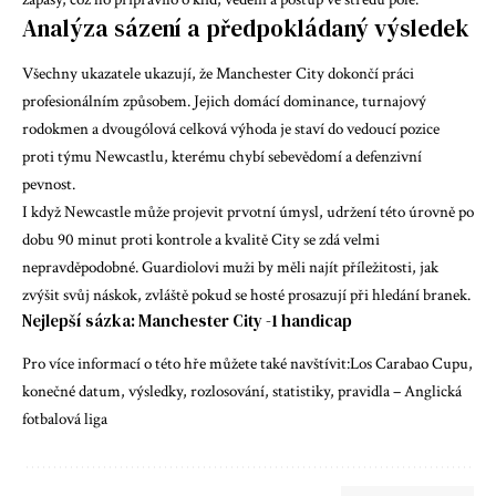
Analýza sázení a předpokládaný výsledek
Všechny ukazatele ukazují, že Manchester City dokončí práci
profesionálním způsobem. Jejich domácí dominance, turnajový
rodokmen a dvougólová celková výhoda je staví do vedoucí pozice
proti týmu Newcastlu, kterému chybí sebevědomí a defenzivní
pevnost.
I když Newcastle může projevit prvotní úmysl, udržení této úrovně po
dobu 90 minut proti kontrole a kvalitě City se zdá velmi
nepravděpodobné. Guardiolovi muži by měli najít příležitosti, jak
zvýšit svůj náskok, zvláště pokud se hosté prosazují při hledání branek.
Nejlepší sázka: Manchester City -1 handicap
Pro více informací o této hře můžete také navštívit:
Los Carabao Cupu,
konečné datum, výsledky, rozlosování, statistiky, pravidla – Anglická
fotbalová liga