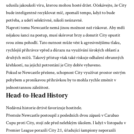
udusila jakoukoli víru, kterou mohou hosté držet. Očekávejte, že City
bude inteligentně recyklovat míč, zpomalí tempo, když to bude
potřeba, a udeří selektivně, nikoli neúnavně.
Naproti tomu Newcastle nemá jinou možnost než riskovat. Aby měli
nějakou šanci na postup, musí skórovat brzy a donutit City opustit
svou zónu pohodlí. Tato nutnost může vést k agresivnějšímu tlaku,
rychlejší přihrávce vpřed a důrazu na využívání širokých oblastí a
druhých míčů. Takový přístup však také riskuje odhalení obranných
křehkostí, na jejichž potrestání je City dobře vybaveno.
Pokud se Newcastle přežene, schopnost City využívat prostor ostrým
pohybem a pronikavou přihrávkou by to mohla rychle změnit v
jednostrannou záležitost.
Head-to-Head History
Nedávná historie drtivě favorizuje hostitele.
Přestože Newcastle postoupil z posledních dvou zápasů v Carabao
Cupu proti City, stojí zde před nelehkým úkolem. I když v listopadu v
Premier League porazili City 2:1, úřadující šampiony neporazili