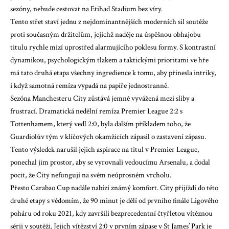
sezóny, nebude cestovat na Etihad Stadium bez víry.
Tento střet staví jednu z nejdominantnějších moderních sil soutěže
proti současným držitelům, jejichž naděje na úspěšnou obhajobu
titulu rychle mizí uprostřed alarmujícího poklesu formy. S kontrastní
dynamikou, psychologickým tlakem a taktickými prioritami ve hře
má tato druhá etapa všechny ingredience k tomu, aby přinesla intriky,
i když samotná remíza vypadá na papíře jednostranně.
Sezóna Manchesteru City zůstává jemně vyvážená mezi sliby a
frustrací. Dramatická nedělní remíza Premier League 2:2 s
Tottenhamem, který vedl 2:0, byla dalším příkladem toho, že
Guardiolův tým v klíčových okamžicích zápasil o zastavení zápasu.
Tento výsledek narušil jejich aspirace na titul v Premier League,
ponechal jim prostor, aby se vyrovnali vedoucímu Arsenalu, a dodal
pocit, že City nefungují na svém neúprosném vrcholu.
Přesto Carabao Cup nadále nabízí známý komfort. City přijíždí do této
druhé etapy s vědomím, že 90 minut je dělí od prvního finále Ligového
poháru od roku 2021, kdy završili bezprecedentní čtyřletou vítěznou
sérii v soutěži. Jejich vítězství 2:0 v prvním zápase v St James’ Park je