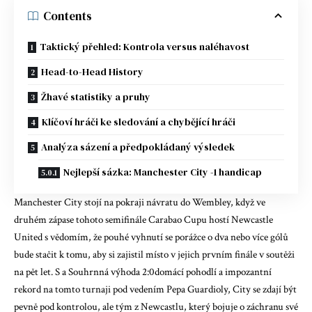
Contents
Taktický přehled: Kontrola versus naléhavost
Head-to-Head History
Žhavé statistiky a pruhy
Klíčoví hráči ke sledování a chybějící hráči
Analýza sázení a předpokládaný výsledek
Nejlepší sázka: Manchester City -1 handicap
Manchester City stojí na pokraji návratu do Wembley, když ve
druhém zápase tohoto semifinále Carabao Cupu hostí Newcastle
United s vědomím, že pouhé vyhnutí se porážce o dva nebo více gólů
bude stačit k tomu, aby si zajistil místo v jejich prvním finále v soutěži
na pět let. S a
Souhrnná výhoda 2:0
domácí pohodlí a impozantní
rekord na tomto turnaji pod vedením Pepa Guardioly, City se zdají být
pevně pod kontrolou, ale tým z Newcastlu, který bojuje o záchranu své