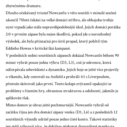
zbytečnému dramatu.
Dlouho očekávaný triumf Newcastlu v této soutěži v minulé sezóně
ukončil 70leté čekání na velké domácí stříbro, ale obhajoba trofeje
nyní vypadá jako stále nepravděpodobnější úkol. Jejich domácí porážka
2:0 v prvním zápase byla nejen škodlivá, pokud jde o nerozhodný
výsledek, ale byla příznačná pro širší propad, který pohltil tým
Eddieho Howea v kritické fázi kampaně.
V posledních sedmi soutěžních zápasech dokázal Newcastle během 90
minut vyhrát pouze jednu výhru (D3, L3), což je sekvence, která
odčerpávala sebevědomí a dynamiku. Jejich boje se ještě více projevily
o víkendu, kdy cestovali na Anfield a prohráli 4:1 s Liverpoolem,
přestože skórovali jako první. Tento kolaps zvýraznil opakující se
problémy s řízením hry, obrannou strukturou a odolností, jakmile je
aplikován tlak.
Mimo domov je obraz ještě pochmurnější. Newcastle vyhrál od
začátku října jen dva domácí zápasy venku (D1, L6) a z posledních 12
soutěžních výjezdů udržel pouze jedno čisté konto. Takové statistiky
jen stěží vzbuzují víru, že dokážou překonat dvougólové manko na