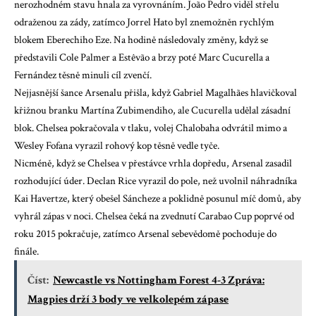
nerozhodném stavu hnala za vyrovnáním. João Pedro viděl střelu
odraženou za zády, zatímco Jorrel Hato byl znemožněn rychlým
blokem Eberechiho Eze. Na hodině následovaly změny, když se
představili Cole Palmer a Estêvão a brzy poté Marc Cucurella a
Fernández těsně minuli cíl zvenčí.
Nejjasnější šance Arsenalu přišla, když Gabriel Magalhães hlavičkoval
křižnou branku Martína Zubimendiho, ale Cucurella udělal zásadní
blok. Chelsea pokračovala v tlaku, volej Chalobaha odvrátil mimo a
Wesley Fofana vyrazil rohový kop těsně vedle tyče.
Nicméně, když se Chelsea v přestávce vrhla dopředu, Arsenal zasadil
rozhodující úder. Declan Rice vyrazil do pole, než uvolnil náhradníka
Kai Havertze, který obešel Sáncheze a poklidně posunul míč domů, aby
vyhrál zápas v noci. Chelsea čeká na zvednutí
Carabao Cup
poprvé od
roku 2015 pokračuje, zatímco Arsenal sebevědomě pochoduje do
finále.
Číst:
Newcastle vs Nottingham Forest 4-3 Zpráva:
Magpies drží 3 body ve velkolepém zápase