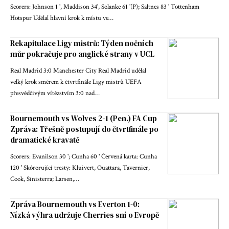
Scorers: Johnson 1 ', Maddison 34', Solanke 61 '(P); Saltnes 83 ' Tottenham
Hotspur Udělal hlavní krok k místu ve…
Rekapitulace Ligy mistrů: Týden nočních
můr pokračuje pro anglické strany v UCL
Real Madrid 3:0 Manchester City Real Madrid udělal
velký krok směrem k čtvrtfinále Ligy mistrů UEFA
přesvědčivým vítězstvím 3:0 nad…
Bournemouth vs Wolves 2-1 (Pen.) FA Cup
Zpráva: Třešně postupují do čtvrtfinále po
dramatické kravatě
Scorers: Evanilson 30 '; Cunha 60 ' Červená karta: Cunha
120 ' Skórorující tresty: Kluivert, Ouattara, Tavernier,
Cook, Sinisterra; Larsen,…
Zpráva Bournemouth vs Everton 1-0:
Nízká výhra udržuje Cherries sní o Evropě