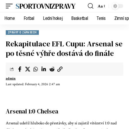
SPORTOVNIZPRAVY
Aa
Home
Fotbal
Lední hokej
Basketbal
Tenis
Zimní sp
ZPRÁVY O ZÁPASECH
Rekapitulace EFL Cupu: Arsenal se
po těsné výhře dostává do finále
admin
Last updated: February 4, 2026 2:47 am
Arsenal 1:0 Chelsea
Arsenal udeřil hluboko do přestávky, aby si zajistil vítězství 1:0 nad