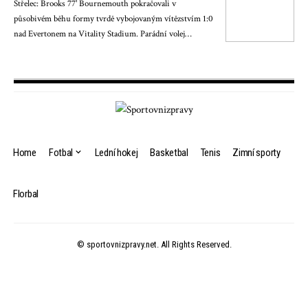
Střelec: Brooks 77' Bournemouth pokračovali v
působivém běhu formy tvrdě vybojovaným vítězstvím 1:0
nad Evertonem na Vitality Stadium. Parádní volej…
Home
Fotbal
Lední hokej
Basketbal
Tenis
Zimní sporty
Florbal
© sportovnizpravy.net. All Rights Reserved.