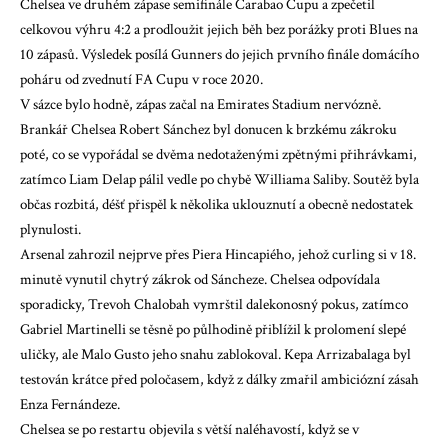
Chelsea ve druhém zápase semifinále Carabao Cupu a zpečetil
celkovou výhru 4:2 a
prodloužit jejich běh bez porážky
proti Blues na
10 zápasů. Výsledek posílá Gunners do jejich prvního finále domácího
poháru od zvednutí FA Cupu v roce 2020.
V sázce bylo hodně, zápas začal na Emirates Stadium nervózně.
Brankář Chelsea Robert Sánchez byl donucen k brzkému zákroku
poté, co se vypořádal se dvěma nedotaženými zpětnými přihrávkami,
zatímco Liam Delap pálil vedle po chybě Williama Saliby. Soutěž byla
občas rozbitá, déšť přispěl k několika uklouznutí a obecně nedostatek
plynulosti.
Arsenal zahrozil nejprve přes Piera Hincapiého, jehož curling si v 18.
minutě vynutil chytrý zákrok od Sáncheze. Chelsea odpovídala
sporadicky, Trevoh Chalobah vymrštil dalekonosný pokus, zatímco
Gabriel Martinelli se těsně po půlhodině přiblížil k prolomení slepé
uličky, ale Malo Gusto jeho snahu zablokoval. Kepa Arrizabalaga byl
testován krátce před poločasem, když z dálky zmařil ambiciózní zásah
Enza Fernándeze.
Chelsea se po restartu objevila s větší naléhavostí, když se v