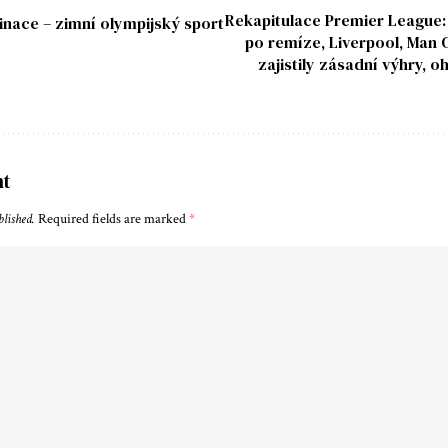
Rekapitulace Premier League
nace – zimní olympijský sport
po remíze, Liverpool, Man Ci
zajistily zásadní výhry, o
nt
blished.
Required fields are marked
*