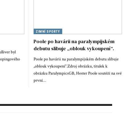
ZIMNÍ SPORTY
Poole po havárii na paralympijském
debutu slibuje „oblouk vykoupení“.
lliver byl
 dopingového
Poole po havárii na paralympijském debutu slibuje
„oblouk vykoupení“.Zdroj obrázku, titulek k
obrázku ParalympicsGB, Hester Poole soutěží na své
první…