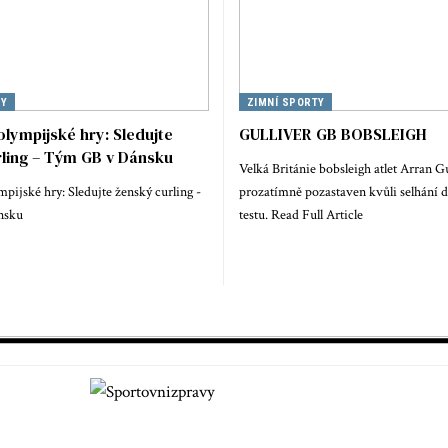
TY
ZIMNÍ SPORTY
 olympijské hry: Sledujte
GULLIVER GB BOBSLEIGH
ling – Tým GB v Dánsku
Velká Británie bobsleigh atlet Arran Gu
mpijské hry: Sledujte ženský curling -
prozatímně pozastaven kvůli selhání
nsku
testu. Read Full Article