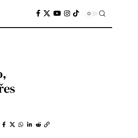
o,
řes