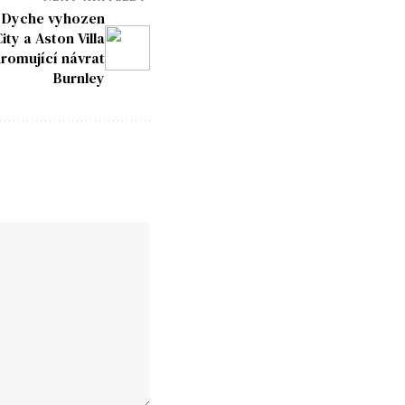
: Dyche vyhozen
ty a Aston Villa
hromující návrat
Burnley