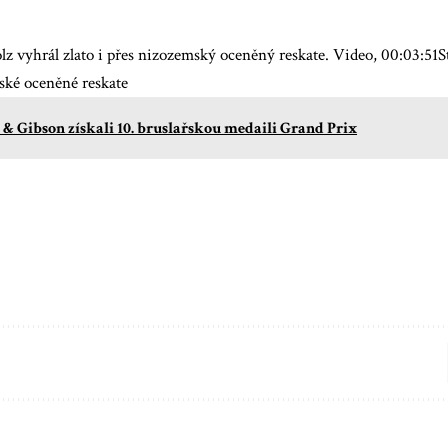
z vyhrál zlato i přes nizozemský oceněný reskate. Video, 00:03:51St
ské oceněné reskate
 & Gibson získali 10. bruslařskou medaili Grand Prix