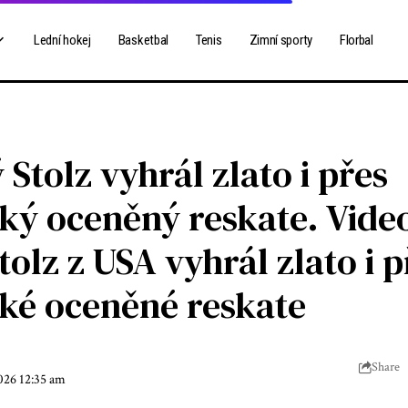
Lední hokej
Basketbal
Tenis
Zimní sporty
Florbal
Stolz vyhrál zlato i přes
ký oceněný reskate. Vide
tolz z USA vyhrál zlato i p
ké oceněné reskate
Share
2026 12:35 am