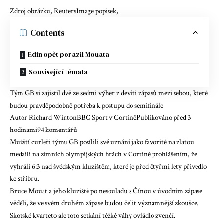
Zdroj obrázku, ReutersImage popisek,
Contents
Edin opět porazil Mouata
Související témata
Tým GB si zajistil dvě ze sedmi výher z devíti zápasů mezi sebou, které
budou pravděpodobně potřeba k postupu do semifinále
Autor Richard WintonBBC Sport v CortiněPublikováno před 3
hodinami
94 komentářů
Mužští curleři týmu GB posílili své uznání jako favorité na zlatou
medaili na zimních olympijských hrách v Cortině prohlášením, že
vyhráli 6:3 nad švédským kluzištěm, které je před čtyřmi lety přivedlo
ke stříbru.
Bruce Mouat a jeho kluziště po nesouladu s Čínou v úvodním zápase
věděli, že ve svém druhém zápase budou čelit významnější zkoušce.
Skotské kvarteto ale toto setkání těžké váhy ovládlo zvenčí.