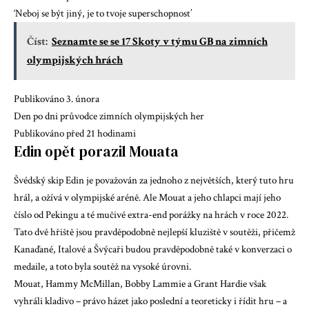
‘Neboj se být jiný, je to tvoje superschopnost’
Číst:
Seznamte se se 17 Skoty v týmu GB na zimních
olympijských hrách
Publikováno 3. února
Den po dni průvodce zimních olympijských her
Publikováno před 21 hodinami
Edin opět porazil Mouata
Švédský skip Edin je považován za jednoho z největších, který tuto hru
hrál, a ožívá v olympijské aréně. Ale Mouat a jeho chlapci mají jeho
číslo od Pekingu a té mučivé extra-end porážky na hrách v roce 2022.
Tato dvě hřiště jsou pravděpodobně nejlepší kluziště v soutěži, přičemž
Kanaďané, Italové a Švýcaři budou pravděpodobně také v konverzaci o
medaile, a toto byla soutěž na vysoké úrovni.
Mouat, Hammy McMillan, Bobby Lammie a Grant Hardie však
vyhráli kladivo – právo házet jako poslední a teoreticky i řídit hru – a