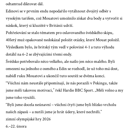
odtamtud diktovat dál.
Edinovi se v prvním endu nepodařilo vytáhnout dvojitý odběr s
vysokým tarifem, což Mouatovi umožnilo získat dva body a vytvořit si
náskok, který si kluziště v Británii udrží.
Pohřešování se stalo tématem pro oslavovaného švédského skipu,
40letý muž opakovaně nedokázal položit otázky, které Mouat položil.
Výsledkem bylo, že britský tým vedl v polovině 4-1 a tuto výhodu
dotáhl na 6-2 se zbývajícími třemi endy.
Švédsko potřebovalo něco velkého, ale našlo jen něco malého. Byli
omezeni na jednoho z osmého a Edin se rozhodl, že už toho má dost,
nabídl ruku Mouatovi a ukončil tuto soutěž se dvěma konci.
“Všichni nám neustále připomínají, že nás porazili v Pekingu, takže
jsme měli takovou motivaci,” řekl Hardie BBC Sport. „Měli volno a my
jsme toho využili.
“Byli jsme docela neúnavní – všichni čtyři jsme byli blízko vrcholu
našich zápasů – a nutili jsme je hrát údery, které nechtěli.”
zimní olympijské hry 2026
6.–22. února