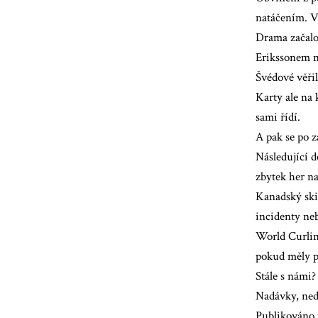
natáčením. V
Drama začalo
Erikssonem n
Švédové věři
Karty ale na 
sami řídí.
A pak se po 
Následující 
zbytek her na
Kanadský ski
incidenty neb
World Curlin
pokud měly p
Stále s námi?
Nadávky, ned
Publikováno 