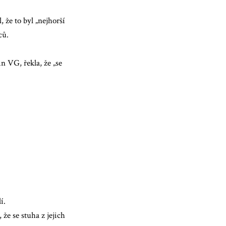
 že to byl „nejhorší
ců.
n VG, řekla, že „se
í.
že se stuha z jejich