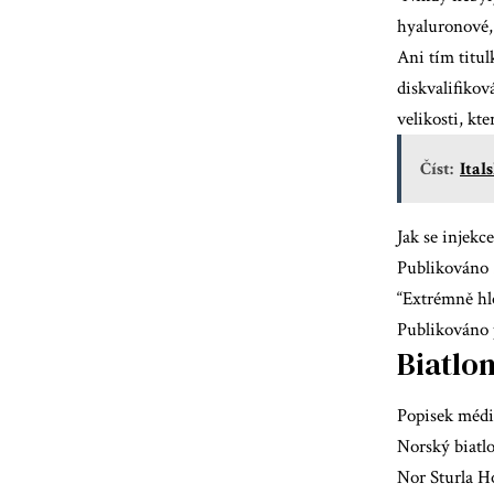
hyaluronové,
Ani tím titul
diskvalifiko
velikosti, kte
Číst:
Ital
Jak se injek
Publikováno 
“Extrémně hl
Publikováno 
Biatlon
Popisek médi
Norský biatlo
Nor Sturla Ho