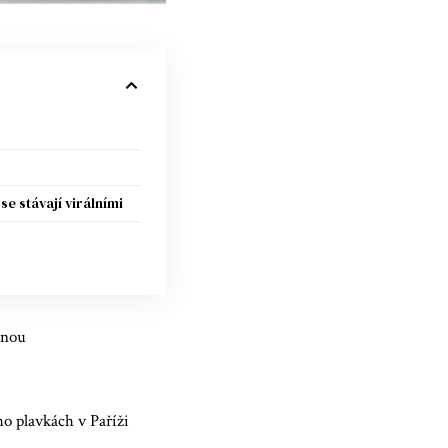
e stávají virálními
inou
ho plavkách v Paříži