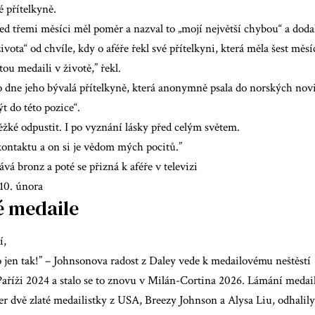
 přítelkyně.
řed třemi měsíci měl poměr a nazval to „mojí největší chybou“ a dodal,
vota“ od chvíle, kdy o aféře řekl své přítelkyni, která měla šest měsí
tou medaili v životě,” řekl.
 dne jeho bývalá přítelkyně, která anonymně psala do norských novi
t do této pozice“.
těžké odpustit. I po vyznání lásky před celým světem.
kontaktu a on si je vědom mých pocitů.”
ává bronz a poté se přizná k aféře v televizi
10. února
é medaile
í,
o jen tak!” – Johnsonova radost z Daley vede k medailovému neštěstí
 Paříži 2024 a stalo se to znovu v Milán-Cortina 2026. Lámání medail
r dvě zlaté medailistky z USA, Breezy Johnson a Alysa Liu, odhalily, 