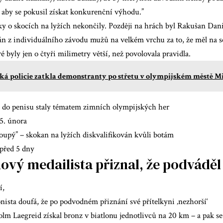
 aby se pokusil získat konkurenční výhodu.”
ky o skocích na lyžích nekončily. Později na hrách byl Rakušan Dan
ván z individuálního závodu mužů na velkém vrchu za to, že měl na
ré byly jen o čtyři milimetry větší, než povolovala pravidla.
ská policie zatkla demonstranty po střetu v olympijském městě M
ce do penisu staly tématem zimních olympijských her
5. února
oupý” – skokan na lyžích diskvalifikován kvůli botám
před 5 dny
ový medailista přiznal, že podváděl
í,
nista doufá, že po podvodném přiznání své přítelkyni ‚nezhorší‘
lm Laegreid získal bronz v biatlonu jednotlivců na 20 km – a pak se ž