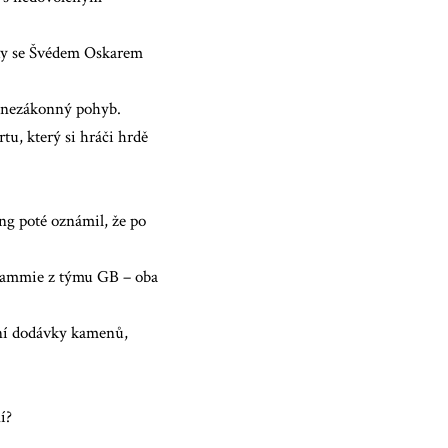
lky se Švédem Oskarem
e nezákonný pohyb.
tu, který si hráči hrdě
ng poté oznámil, že po
 Lammie z týmu GB – oba
ání dodávky kamenů,
í?