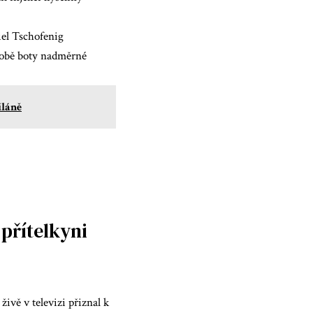
iel Tschofenig
 sobě boty nadměrné
iláně
 přítelkyni
ivě v televizi přiznal k