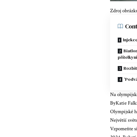
Zdroj obrázk
Cont
Injekc
Biatlo
přítelkyn
Rozbit
‘Podvá
Na olympijské
ByKatie Falk
Olympijské h
Největší svě
Vzpomeňte si