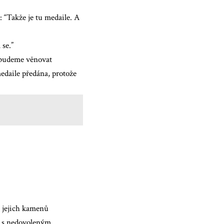
: “Takže je tu medaile. A
 se.”
e budeme věnovat
medaile předána, protože
í jejich kamenů
i s nedovoleným