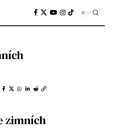
mních
e zimních