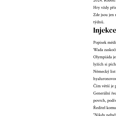
2024. Roboti
Hry vždy při
Zde jsou jen 
týdnů.
Injekce
Popisek médi
Wada zaskočil
Olympiáda je
lyžích si píc
Německý list 
hyaluronovou 
Čím větší je 
Generální řed
povrch, podív
Ředitel komu
“Nikdy nebyly