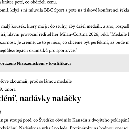
a krátce poté, co obdrželi cenu.
omil, když s ní mluvila BBC Sport a poté na tiskové konferenci řekla
n malý kousek, který má jít do stuhy, aby držel medaili, a ano, rozpadl
isi, hlavní provozní ředitel her Milan-Cortina 2026, řekl: “Medail
ornost. Je zřejmé, že to je něco, co chceme být perfektní, až bude 
 nejdůležitějších okamžiků pro sportovce.”
oraženo Nizozemskem v kvalifikaci
éfové zkoumají, proč se lámou medaile
9. února
dění’, nadávky natáčky
í,
lingu stoupá poté, co Švédsko obvinilo Kanadu z dvojitého poklepán
odvádění. Nadávky se vrhají po ledě. Protinároky na bodnou operac