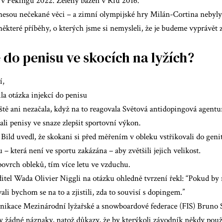
 v Pekingu 2022. Zelený bazén v Riu 2016.
nesou nečekané věci – a zimní olympijské hry Milán-Cortina nebyly 
některé příběhy, o kterých jsme si nemysleli, že je budeme vyprávět 
 do penisu ve skocích na lyžích?
í,
a otázka injekcí do penisu
ště ani nezačala, když na to reagovala Světová antidopingová agent
hali penisy
ve snaze zlepšit sportovní výkon.
Bild uvedl, že skokani si před měřením v obleku vstřikovali do genit
– která není ve sportu zakázána – aby zvětšili jejich velikost.
povrch obleků, tím více letu ve vzduchu.
itel Wada Olivier Niggli na otázku ohledně tvrzení řekl: “Pokud by 
ali bychom se na to a zjistili, zda to souvisí s dopingem.”
nikace Mezinárodní lyžařské a snowboardové federace (FIS) Bruno S
 žádné náznaky, natož důkazy, že by kterýkoli závodník někdy použi