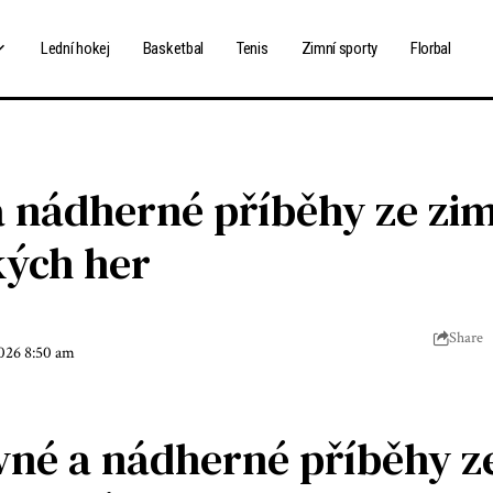
Lední hokej
Basketbal
Tenis
Zimní sporty
Florbal
a nádherné příběhy ze zi
kých her
Share
2026 8:50 am
vné a nádherné příběhy z