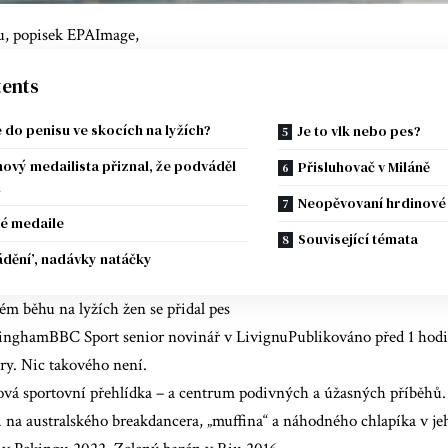
u, popisek EPAImage,
ents
e do penisu ve skocích na lyžích?
Je to vlk nebo pes?
nový medailista přiznal, že podváděl
Přisluhovač v Miláně
i
Neopěvovaní hrdinové s
é medaile
Související témata
dění’, nadávky natáčky
m běhu na lyžích žen se přidal pes
inghamBBC Sport senior novinář v LivignuPublikováno před 1 hod
ry. Nic takového není.
tová sportovní přehlídka – a centrum podivných a úžasných příběhů.
 na australského breakdancera, „muffina“ a náhodného chlapíka v je