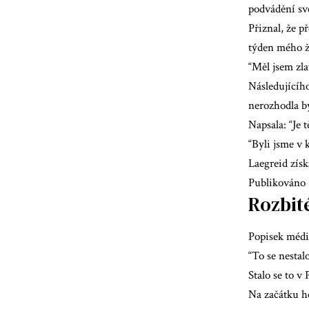
podvádění své
Přiznal, že p
týden mého ži
“Měl jsem zla
Následujícího
nerozhodla bý
Napsala: “Je 
“Byli jsme v 
Laegreid získ
Publikováno 
Rozbit
Popisek médi
“To se nestal
Stalo se to v
Na začátku he