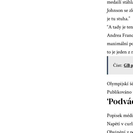
medailí stáhl
Johnson se zl
je tu stuha.”
“A tady je te
Andrea Franc
maximální poz
to je jeden z
Číst:
GB p
Olympijskí š
Publikováno 
‘Podvá
Popisek médi
Napětí v cur
Obvinění z p