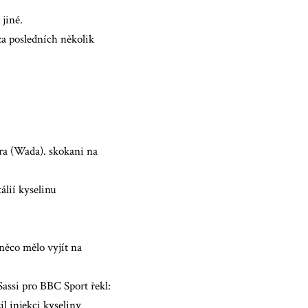
jiné.
za posledních několik
ura (Wada).
skokani na
álií kyselinu
něco mělo vyjít na
assi pro BBC Sport řekl:
l injekci kyseliny