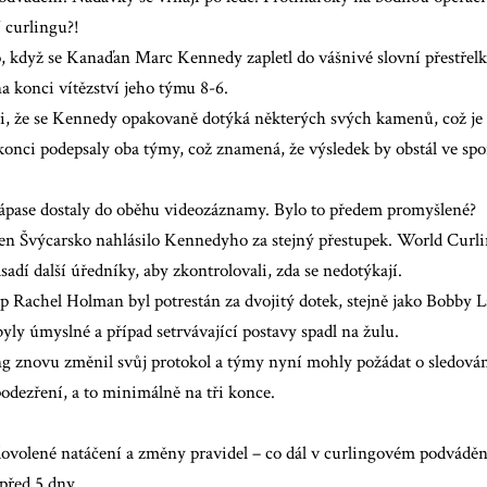
 curlingu?!
, když se Kanaďan Marc Kennedy zapletl do vášnivé slovní přestře
a konci vítězství jeho týmu 8-6.
li, že se Kennedy opakovaně dotýká některých svých kamenů, což j
konci podepsaly oba týmy, což znamená, že výsledek by obstál ve spor
zápase dostaly do oběhu videozáznamy. Bylo to předem promyšlené?
den Švýcarsko nahlásilo Kennedyho za stejný přestupek. World Curli
sadí další úředníky, aby zkontrolovali, zda se nedotýkají.
p Rachel Holman byl potrestán za dvojitý dotek, stejně jako Bobby
yly úmyslné a případ setrvávající postavy spadl na žulu.
g znovu změnil svůj protokol a týmy nyní mohly požádat o sledov
odezření, a to minimálně na tři konce.
ovolené natáčení a změny pravidel – co dál v curlingovém podváděn
před 5 dny