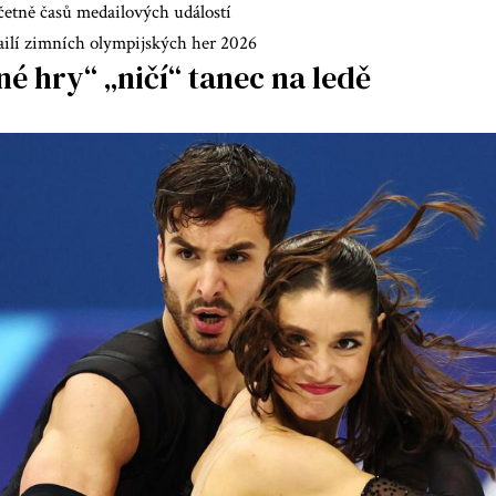
četně časů medailových událostí
ilí zimních olympijských her 2026
é hry“ „ničí“ tanec na ledě