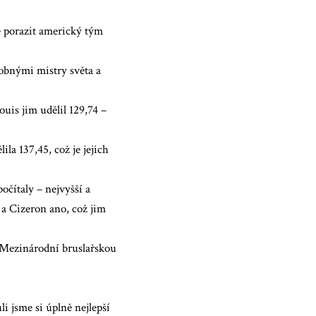
 porazit
americký tým
obnými mistry světa a
uis jim udělil 129,74 –
a 137,45, což je jejich
očítaly – nejvyšší a
 a Cizeron ano, což jim
i Mezinárodní bruslařskou
 jsme si úplně nejlepší