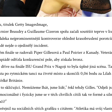
u, titulek Getty ImagesImage,
rnier Beaudry a Guillaume Cizeron spolu začali soutěžit teprve v l
zdaleka nejprominentnější kontroverze ohledně krasobruslení porotců
ě nejde o ojedinělý incident.
m finále se radovali Piper Gillesová a Paul Poirier z Kanady. Veterá
piádě odřízla konkurenční pole, aby získala bronz.
dříve na finále ISU Grand Prix v Nagoji to byla úplně jiná scéna. Tam
sta po rytmickém tanci na čtvrté místo a skončili 0,06 bodu za Lila
elké Británie.
to skličující. Nemůžeme lhát, jsme lidé,” řekl tehdy Gilles. “Odjeli 
ocionálně i fyzicky jsme se v těch chvílích cítili tak ve formě a silní
ačí?”
veřejnil na sociálních sítích grafiku s citátem: “Atletika má svůj vlas