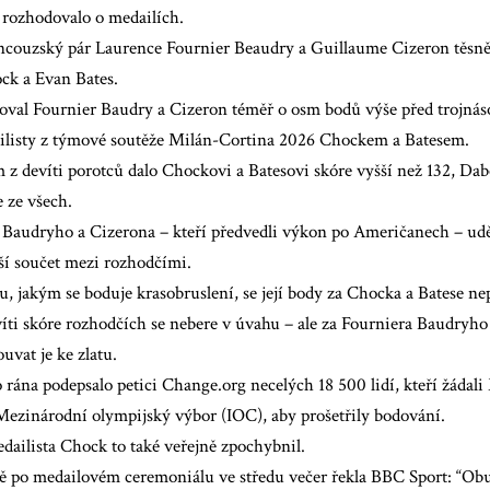
 rozhodovalo o medailích.
ancouzský pár Laurence Fournier Beaudry a Guillaume Cizeron
těsně
k a Evan Bates.
oval Fournier Baudry a Cizeron téměř o osm bodů výše před trojnás
ilisty z týmové soutěže Milán-Cortina 2026 Chockem a Batesem.
z devíti porotců dalo Chockovi a Batesovi skóre vyšší než 132, Dabo
e ze všech.
Baudryho a Cizerona – kteří předvedli výkon po Američanech – udělil
ší součet mezi rozhodčími.
, jakým se boduje krasobruslení, se její body za Chocka a Batese nep
víti skóre rozhodčích se nebere v úvahu – ale za Fourniera Baudryho
vat je ke zlatu.
rána podepsalo petici Change.org necelých 18 500 lidí, kteří žádal
 Mezinárodní olympijský výbor (IOC), aby prošetřily bodování.
dailista Chock to také veřejně zpochybnil.
ě po medailovém ceremoniálu ve středu večer řekla BBC Sport: “Obuli