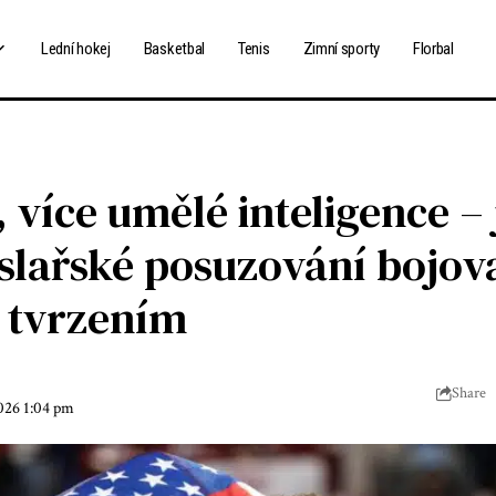
Lední hokej
Basketbal
Tenis
Zimní sporty
Florbal
, více umělé inteligence 
lařské posuzování bojova
 tvrzením
Share
2026 1:04 pm