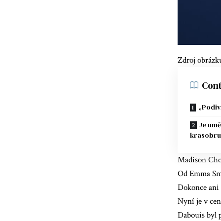
Zdroj obrázk
Cont
„Podiv
Je umě
krasobru
Madison Choc
Od Emma Smit
Dokonce ani 
Nyní je v ce
Dabouis byl 