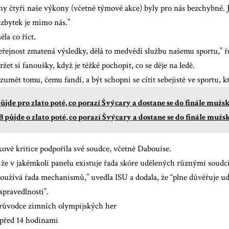
ny čtyři naše výkony (včetně týmové akce) byly pro nás bezchybné. J
, zbytek je mimo nás.”
ěla co říct.
eřejnost zmatená výsledky, dělá to medvědí službu našemu sportu,” ř
ržet si fanoušky, když je těžké pochopit, co se děje na ledě.
zumět tomu, čemu fandí, a být schopni se cítit sebejistě ve sportu, k
ůjde pro zlato poté, co porazí Švýcary a dostane se do finále mužs
GB půjde o zlato poté, co porazí Švýcary a dostane se do finále muž
ově kritice podpořila své soudce, včetně Dabouise.
 že v jakémkoli panelu existuje řada skóre udělených různými soudc
používá řada mechanismů,” uvedla ISU a dodala, že “plne důvěřuje 
spravedlnosti”.
růvodce zimních olympijských her
před 14 hodinami