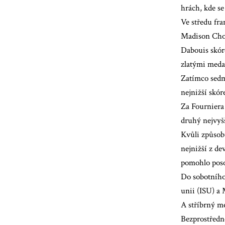
hrách, kde se
Ve středu fr
Madison Choc
Dabouis skór
zlatými meda
Zatímco sedm 
nejnižší skór
Za Fourniera 
druhý nejvyš
Kvůli způsobu
nejnižší z de
pomohlo posou
Do sobotního 
unii (ISU) a
A stříbrný me
Bezprostředn