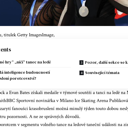
u, titulek Getty ImagesImage,
ents
né hry“ „ničí“ tanec na ledě
Pozor, další sekce se 
lá inteligence budoucností
Související témata
slení porotcovství?
k a Evan Bates získali medaile v týmové soutěži a tanci na ledě na
hBBC Sportovní novinářka v Milano Ice Skating Arena Publiková
zarytí fanoušci krasobruslení možná minulý týden touto dobou nesly
ntru pozornosti. A ne ze správných důvodů.
porotcem v segmentu volného tance na ledové taneční události na z