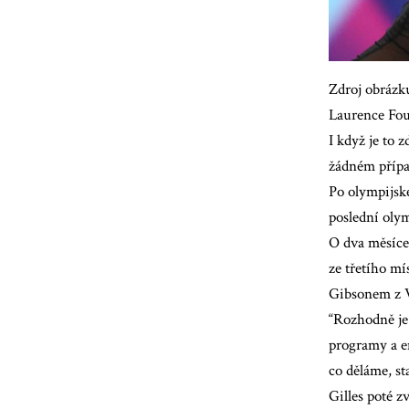
Zdroj obrázk
Laurence Fou
I když je to 
žádném případ
Po olympijské
poslední olym
O dva měsíce 
ze třetího mí
Gibsonem z V
“Rozhodně je 
programy a em
co děláme, st
Gilles poté z