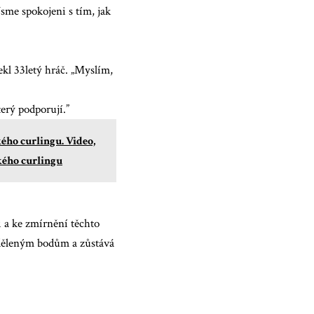
sme spokojeni s tím, jak
ekl 33letý hráč. „Myslím,
terý podporují.”
kého curlingu. Video,
ského curlingu
i a ke zmírnění těchto
uděleným bodům a zůstává