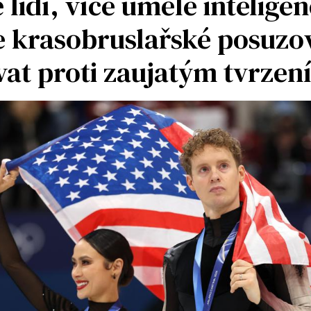
lidí, více umělé inteligen
 krasobruslařské posuzo
vat proti zaujatým tvrzen