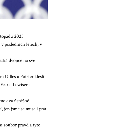
istopadu 2025
 v posledních letech, v
nská dvojice na své
 Gilles a Poirier klesli
h Fear a Lewisem
jsme dva úspěšné
, jen jsme se museli ptát,
tní soubor pravd a tyto