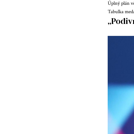
Úplný plán v
Tabulka meda
„Podivn