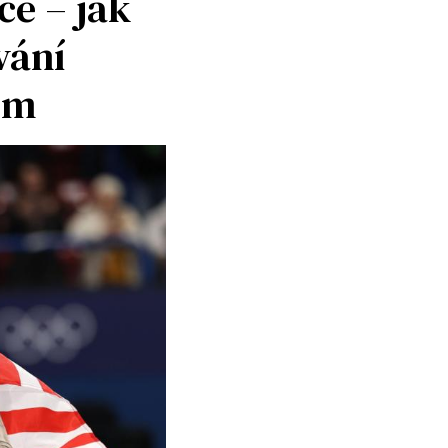
ce – jak
vání
ím