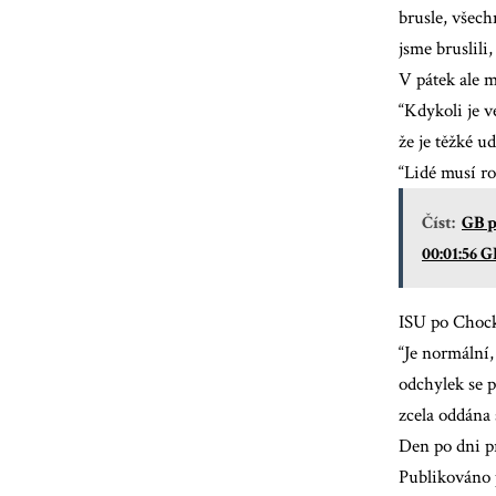
brusle, všech
jsme bruslili
V pátek ale m
“Kdykoli je v
že je těžké ud
“Lidé musí ro
Číst:
GB p
00:01:56 
ISU po Chock
“Je normální,
odchylek se 
zcela oddána 
Den po dni p
Publikováno 