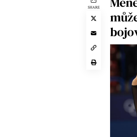
Méně 
SHARE
může
bojo