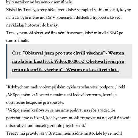
bylo nezákonně bráněno v semifinále.
Získal by Treacy, který běžel třetí, když se zapletl s Liu, medaili, kdyby
na trati bylo méně mužů? V konečném důsledku hypotetické věci
nevkládají hotovost do banky.
Treacy nemohl skrýt své finanční frustrace, když mluvil s BBC po
tomto finále.
Číst:
"Obětoval jsem pro tuto chvíli všechno" - Weston
na zlatém kostlivci. Video, 00:00:52 "Obětoval jsem pro
tento okamžik všechno" - Weston na kostlivci zlata
“Kdybychom měli v olympijském cyklu trochu větší podporu,” řekl.
„Ve Spojeném království nemáme ani ledové centrum, které je
dostatečně bezpečné pro soutěže.
“Ve Spojeném království se musíme podívat na sebe a vidět, že
potřebujeme zařízení, kde bychom mohli trénovat na nejvyšší úrovni,
místo abychom museli jezdit do jiných zemí.”
Treacy má pravdu, že v Británii není žádné místo, kde by se mohl