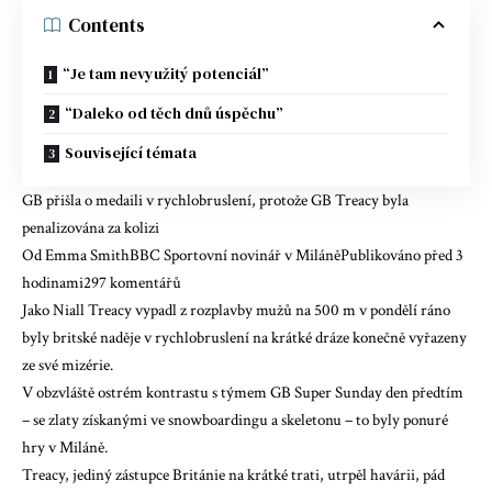
Contents
“Je tam nevyužitý potenciál”
“Daleko od těch dnů úspěchu”
Související témata
GB přišla o medaili v rychlobruslení, protože GB Treacy byla
penalizována za kolizi
Od Emma SmithBBC Sportovní novinář v MiláněPublikováno před 3
hodinami
297 komentářů
Jako Niall Treacy
vypadl z rozplavby mužů na 500 m
v pondělí ráno
byly britské naděje v rychlobruslení na krátké dráze konečně vyřazeny
ze své mizérie.
V obzvláště ostrém kontrastu s týmem GB Super Sunday den předtím
– se zlaty získanými ve snowboardingu a skeletonu – to byly ponuré
hry v Miláně.
Treacy, jediný zástupce Británie na krátké trati, utrpěl havárii, pád