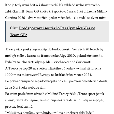
Kde je tedy nyní britská short track? Na základě svého světového
žebříčku měl Team GB kvótu tří sportovců na krátké dráze na Milán-
Cortina 2026 – dva v mužích, jeden v ženách –
ale vzdal se dvou míst.
Číst:
Proč sportovci soutěží o ParalympicsGB a ne
Team GB?
Treacy však poskytuje naději do budoucnosti. Ve svých 20 letech by
měl být stále v kurzu na francouzské Alpy 2030, pokud zůstane fit.
Byla by to jeho třetí olympiáda – všechno cenné zkušenosti.
A Treacy je top 20 na světě z nějakého důvodu – vyhrál
stříbro na
1000 m
na mistrovství Evropy na krátké dráze v roce 2024.
Po první olympiádě západoevropského času po dvou desetiletích doufá,
že za čtyři roky nebude sám.
Po svém posledním závodě v Miláně Treacy řekl: „Tento sport je tak
šílený, takže doufejme, že inspiruje některé další lidi, aby se zapojili,
protože je zábavný.
“Miluji to a doufám, že to budou milovat i někteří další lidé.”