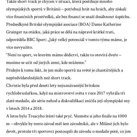
Takže short track je chycen v situaci, která postihuje mnoho
olympijských sportů v Británii – potřebují hrát na hrách, aby získali
více finančních prostředků, ale bez financí se snaží dosáhnout úspěchu.
Předsedkyně Britské olympijské asociace (BOA) Dame Katherine
Grainger na otázku, jaká práce se dělá na nápravě krátké trati,
odpověděla BBC Sport: „Jaký velký potenciál v tomto týmu máme, je
více nevyužito.
“Není to sport, ve kterém máme dědictví, takže to otevírá dveře –
musíme se učit od jiných zemí, kde můžeme.”
Přidejte k tomu fakt, že jen málo sportů na světě je chaotičtějších a
nepředvídatelnějších než short track.
Christie byla před deseti lety nejuznávanější britskou
rychlobruslařkou, když na mistrovství světa v roce 2017 vyhrála tři
zlaté medaile, ale série nehod a diskvalifikací zničila její olympijské sny
v letech 2014 a 2018.
A letos bylo Treacyho štěstí také pryč. Vezměte si jeho finále na 1000
m – obvykle by tento závod měl šest závodníků, ale v Miláně jich bylo
devět, protože tři sportovci postoupili do závodu o medaile poté, co jim