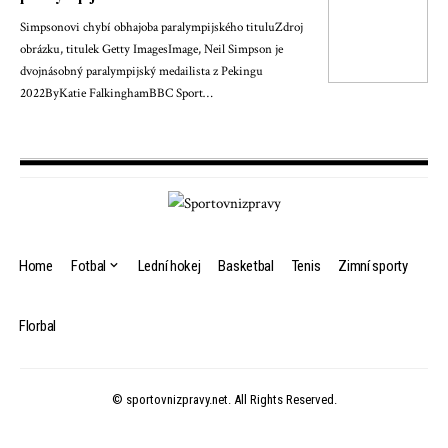
Simpsonovi chybí obhajoba paralympijského tituluZdroj
obrázku, titulek Getty ImagesImage, Neil Simpson je
dvojnásobný paralympijský medailista z Pekingu
2022ByKatie FalkinghamBBC Sport…
Home
Fotbal
Lední hokej
Basketbal
Tenis
Zimní sporty
Florbal
© sportovnizpravy.net. All Rights Reserved.