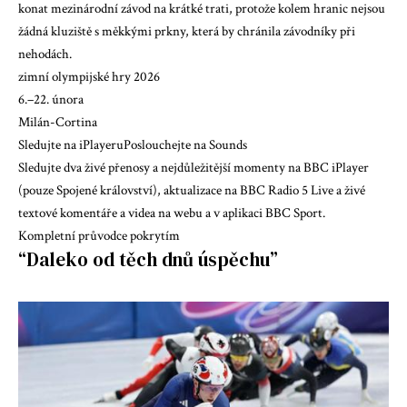
konat mezinárodní závod na krátké trati, protože kolem hranic nejsou
žádná kluziště s měkkými prkny, která by chránila závodníky při
nehodách.
zimní olympijské hry 2026
6.–22. února
Milán-Cortina
Sledujte na iPlayeru
Poslouchejte na Sounds
Sledujte dva živé přenosy a nejdůležitější momenty na BBC iPlayer
(pouze Spojené království), aktualizace na BBC Radio 5 Live a živé
textové komentáře a videa na webu a v aplikaci BBC Sport.
Kompletní průvodce pokrytím
“Daleko od těch dnů úspěchu”