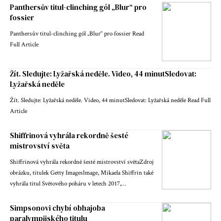
Panthersův titul-clinching gól „Blur“ pro
fossier
Panthersův titul-clinching gól „Blur“ pro fossier Read
Full Article
Žít. Sledujte: Lyžařská neděle. Video, 44 ​​minutSledovat:
Lyžařská neděle
Žít. Sledujte: Lyžařská neděle. Video, 44 ​​minutSledovat: Lyžařská neděle Read Full
Article
Shiffrinová vyhrála rekordně šesté
mistrovství světa
Shiffrinová vyhrála rekordně šesté mistrovství světaZdroj
obrázku, titulek Getty ImagesImage, Mikaela Shiffrin také
vyhrála titul Světového poháru v letech 2017,…
Simpsonovi chybí obhajoba
paralympijského titulu