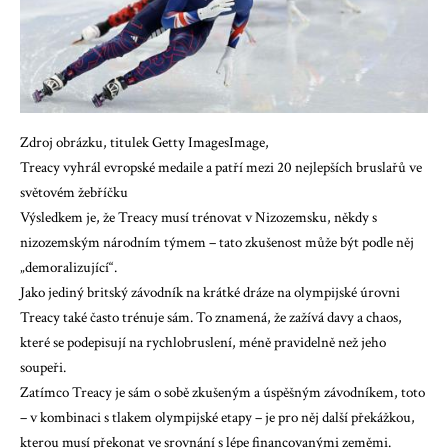
Zdroj obrázku, titulek Getty ImagesImage,
Treacy vyhrál evropské medaile a patří mezi 20 nejlepších bruslařů ve
světovém žebříčku
Výsledkem je, že Treacy musí trénovat v Nizozemsku, někdy s
nizozemským národním týmem – tato zkušenost může být podle něj
„demoralizující“.
Jako jediný britský závodník na krátké dráze na olympijské úrovni
Treacy také často trénuje sám. To znamená, že zažívá davy a chaos,
které se podepisují na rychlobruslení, méně pravidelně než jeho
soupeři.
Zatímco Treacy je sám o sobě zkušeným a úspěšným závodníkem, toto
– v kombinaci s tlakem olympijské etapy – je pro něj další překážkou,
kterou musí překonat ve srovnání s lépe financovanými zeměmi.