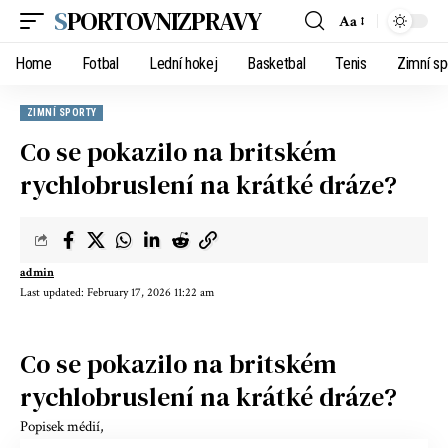
SPORTOVNIZPRAVY
Aa
Home
Fotbal
Lední hokej
Basketbal
Tenis
Zimní sp
ZIMNÍ SPORTY
Co se pokazilo na britském
rychlobruslení na krátké dráze?
admin
Last updated: February 17, 2026 11:22 am
Co se pokazilo na britském
rychlobruslení na krátké dráze?
Popisek médií,