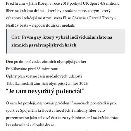
Před hrami v Jižní Koreji v roce 2018 poskytl UK Sport 4,8 milionu
liber na krátkou dráhu – která byla stažena poté, co tým, který
zahrnoval tehdejší mistryni světa Elise Christie a Farrell Treacy –
Niallův bratr –
nepodařilo získat medaili.
Číst:
První gay, který vyhrál individuální zlato na
zimních paralympijských hrách
Den po dni průvodce zimních olympijských her
Publikováno před 53 minutami
Úplný plán včetně časů medailových událostí
Tabulka medailí zimních olympijských her 2026
“Je tam nevyužitý potenciál”
O osm let později,
nejnovější přidělení finančních prostředků pro
sport ve Spojeném království
necelých 2 miliony liber bylo
prezentováno jako celková částka za rychlobruslení na krátké dráze,
krasobruslení a dlouhé dráze.