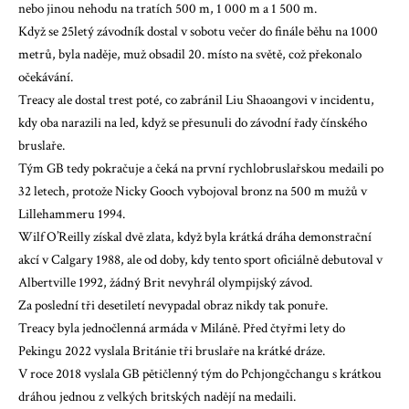
nebo jinou nehodu na tratích 500 m, 1 000 m a 1 500 m.
Když se 25letý závodník dostal v sobotu večer do finále běhu na 1000
metrů, byla naděje, muž obsadil 20. místo na světě, což překonalo
očekávání.
Treacy ale dostal trest poté, co zabránil Liu Shaoangovi v incidentu,
kdy oba narazili na led, když se přesunuli do závodní řady čínského
bruslaře.
Tým GB tedy pokračuje a čeká na první rychlobruslařskou medaili po
32 letech, protože Nicky Gooch vybojoval bronz na 500 m mužů v
Lillehammeru 1994.
Wilf O’Reilly získal dvě zlata, když byla krátká dráha demonstrační
akcí v Calgary 1988, ale od doby, kdy tento sport oficiálně debutoval v
Albertville 1992, žádný Brit nevyhrál olympijský závod.
Za poslední tři desetiletí nevypadal obraz nikdy tak ponuře.
Treacy byla jednočlenná armáda v Miláně. Před čtyřmi lety do
Pekingu 2022 vyslala Británie tři bruslaře na krátké dráze.
V roce 2018 vyslala GB pětičlenný tým do Pchjongčchangu s krátkou
dráhou jednou z velkých britských nadějí na medaili.