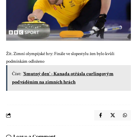
Žít. Zimní olympijské hry: Finále ve slopestylu žen bylo kvůli
podmínkám odloženo
Číst:
'Smutný den' - Kanada otřásla curlingovým
podváděním na zimních hrách
Leave a Comment