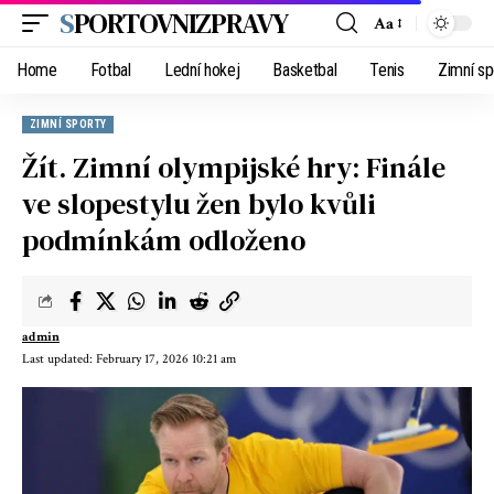
SPORTOVNIZPRAVY
Aa
Home
Fotbal
Lední hokej
Basketbal
Tenis
Zimní sp
ZIMNÍ SPORTY
Žít. Zimní olympijské hry: Finále
ve slopestylu žen bylo kvůli
podmínkám odloženo
admin
Last updated: February 17, 2026 10:21 am