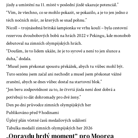
jízdy a umístění na 11. místě v poslední jízdě ukazuje potenciál.”
“Vím, že všechno, co se mohlo pokazit, se pokazilo, a je to jen jedno z
těch nočních můr, ze kterých se snad pohnu.”
Nicoll – trojnásobná britská šampionka ve vrhu koulí – byla cestovní
rezervou dvoubobových bobů na hrách 2022 v Pekingu, kde monobob
debutoval na zimních olympijských hrách.
“Doufám, že to lidem ukáže, že je to syrové a není to jen slunce a
duha,” dodala.
“Musel jsem překonat spoustu překážek, abych tu vůbec mohl být.
Tuto sezónu jsem začal ani nechodit a musel jsem překonat vážné
zranění, abych se dnes vůbec dostal na startovní blok.”
“Jen beru zodpovědnost za to, že čtvrtá jízda není dost dobrá a
potřebuji to dát dohromady pro dvě ženy.”
Den po dni průvodce zimních olympijských her
Publikováno před 9 hodinami
Úplný plán včetně časů medailových událostí
Tabulka medailí zimních olympijských her 2026
„Opravdu hrdý moment“ pro Moorea