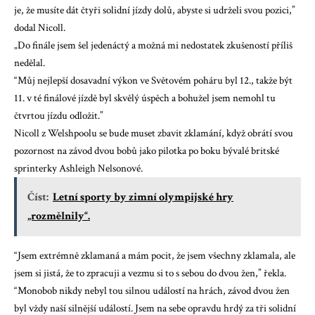
je, že musíte dát čtyři solidní jízdy dolů, abyste si udrželi svou pozici,”
dodal Nicoll.
„Do finále jsem šel jedenáctý a možná mi nedostatek zkušeností příliš
nedělal.
“Můj nejlepší dosavadní výkon ve Světovém poháru byl 12., takže být
11. v té finálové jízdě byl skvělý úspěch a bohužel jsem nemohl tu
čtvrtou jízdu odložit.”
Nicoll z Welshpoolu se bude muset zbavit zklamání, když obrátí svou
pozornost na závod dvou bobů jako pilotka po boku bývalé britské
sprinterky Ashleigh Nelsonové.
Číst:
Letní sporty by zimní olympijské hry
„rozmělnily“.
“Jsem extrémně zklamaná a mám pocit, že jsem všechny zklamala, ale
jsem si jistá, že to zpracuji a vezmu si to s sebou do dvou žen,” řekla.
“Monobob nikdy nebyl tou silnou událostí na hrách, závod dvou žen
byl vždy naší silnější událostí. Jsem na sebe opravdu hrdý za tři solidní