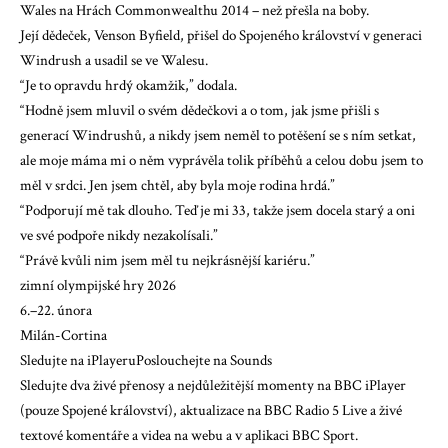
Wales na Hrách Commonwealthu 2014 – než přešla na boby.
Její dědeček, Venson Byfield, přišel do Spojeného království v generaci
Windrush a usadil se ve Walesu.
“Je to opravdu hrdý okamžik,” dodala.
“Hodně jsem mluvil o svém dědečkovi a o tom, jak jsme přišli s
generací Windrushů, a nikdy jsem neměl to potěšení se s ním setkat,
ale moje máma mi o něm vyprávěla tolik příběhů a celou dobu jsem to
měl v srdci. Jen jsem chtěl, aby byla moje rodina hrdá.”
“Podporují mě tak dlouho. Teď je mi 33, takže jsem docela starý a oni
ve své podpoře nikdy nezakolísali.”
“Právě kvůli nim jsem měl tu nejkrásnější kariéru.”
zimní olympijské hry 2026
6.–22. února
Milán-Cortina
Sledujte na iPlayeru
Poslouchejte na Sounds
Sledujte dva živé přenosy a nejdůležitější momenty na BBC iPlayer
(pouze Spojené království), aktualizace na BBC Radio 5 Live a živé
textové komentáře a videa na webu a v aplikaci BBC Sport.