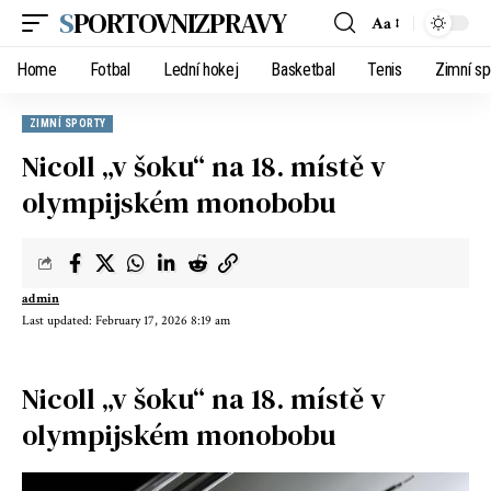
SPORTOVNIZPRAVY
Aa
Home
Fotbal
Lední hokej
Basketbal
Tenis
Zimní sp
ZIMNÍ SPORTY
Nicoll „v šoku“ na 18. místě v
olympijském monobobu
admin
Last updated: February 17, 2026 8:19 am
Nicoll „v šoku“ na 18. místě v
olympijském monobobu