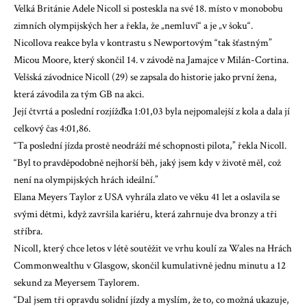
Velká Británie Adele Nicoll si posteskla na své 18. místo v monobobu
zimních olympijských her a řekla, že „nemluví“ a je „v šoku“.
Nicollova reakce byla v kontrastu s Newportovým “tak šťastným”
Micou Moore, který skončil 14. v závodě na Jamajce v Milán-Cortina.
Velšská závodnice Nicoll (29) se zapsala do historie jako první žena,
která závodila za tým GB na akci.
Její čtvrtá a poslední rozjížďka 1:01,03 byla nejpomalejší z kola a dala jí
celkový čas 4:01,86.
“Ta poslední jízda prostě neodráží mé schopnosti pilota,” řekla Nicoll.
“Byl to pravděpodobně nejhorší běh, jaký jsem kdy v životě měl, což
není na olympijských hrách ideální.”
Elana Meyers Taylor z USA vyhrála zlato ve věku 41 let a oslavila se
svými dětmi, když završila kariéru, která zahrnuje dva bronzy a tři
stříbra.
Nicoll,
který chce letos v létě soutěžit ve vrhu koulí za Wales na Hrách
Commonwealthu v Glasgow,
skončil kumulativně jednu minutu a 12
sekund za Meyersem Taylorem.
“Dal jsem tři opravdu solidní jízdy a myslím, že to, co možná ukazuje,