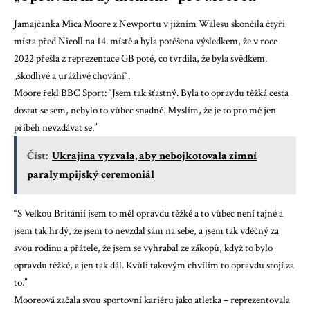
Jamajčanka Mica Moore z Newportu v jižním Walesu skončila čtyři
místa před Nicoll na 14. místě a byla potěšena výsledkem, že v roce
2022 přešla z reprezentace GB poté, co tvrdila, že byla svědkem.
„škodlivé a urážlivé chování“.
Moore řekl BBC Sport: “Jsem tak šťastný. Byla to opravdu těžká cesta
dostat se sem, nebylo to vůbec snadné. Myslím, že je to pro mě jen
příběh nevzdávat se.”
Číst:
Ukrajina vyzvala, aby nebojkotovala zimní
paralympijský ceremoniál
“S Velkou Británií jsem to měl opravdu těžké a to vůbec není tajné a
jsem tak hrdý, že jsem to nevzdal sám na sebe, a jsem tak vděčný za
svou rodinu a přátele, že jsem se vyhrabal ze zákopů, když to bylo
opravdu těžké, a jen tak dál. Kvůli takovým chvílím to opravdu stojí za
to.”
Mooreová začala svou sportovní kariéru jako atletka – reprezentovala