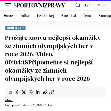
SPORTOVNIZPRAVY
Aa
Home
Fotbal
Lední hokej
Basketbal
Tenis
Zimní sp
ZIMNÍ SPORTY
Prožijte znovu nejlepší okamžiky
ze zimních olympijských her v
roce 2026. Video,
00:04:18Připomeňte si nejlepší
okamžiky ze zimních
olympijských her v roce 2026
admin
Last updated: February 23, 2026 12:14 am