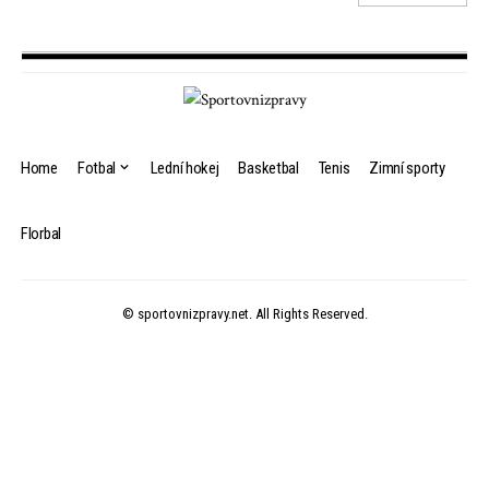
Home
Fotbal
Lední hokej
Basketbal
Tenis
Zimní sporty
Florbal
© sportovnizpravy.net. All Rights Reserved.