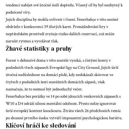
tendenci nabíjet své útočné úsilí dopředu. Včasný cíl by byl nezbytný k
podnícení víry.
Jejich disciplína by mohla ovlivnit i řízení. Fenerbahçe v této sezóně
obdrželo v konkurenci 39 žlutých karet. Pronásledování hry v
nepřátelském prostředí zvyšuje riziko dalších rezervací, což může
narušit rytmus a vyvolávat tlak.
Žhavé statistiky a pruhy
Forest v defenzivě doma v této soutěži vyniká, s čistými konty v
posledních třech zápasech Evropské ligy na City Ground. Jejich širší
útočná nedůslednost na domácí půdě, kdy nedokázali skórovat ve
čtyřech z posledních šesti soutěžních domácích zápasů, však
naznačuje, že to nemusí být jednoduchý večer.
Fenerbahçe bez porážky ve 14 po sobě jdoucích venkovních zápasech s
W10 a D4 odráží silnou mentální odolnost. Přesto nelze ignorovat
širší evropský kontext knockoutu. Ztráta všech 26 předchozích remíz
po shození prvního úseku vytváří impozantní psychologickou bariéru.
Klíčoví hráči ke sledování