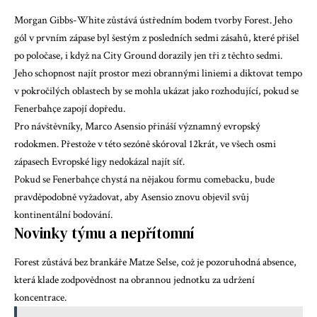
Morgan Gibbs-White
zůstává ústředním bodem tvorby Forest. Jeho
gól v prvním zápase byl šestým z posledních sedmi zásahů, které přišel
po poločase, i když na City Ground dorazily jen tři z těchto sedmi.
Jeho schopnost najít prostor mezi obrannými liniemi a diktovat tempo
v pokročilých oblastech by se mohla ukázat jako rozhodující, pokud se
Fenerbahçe zapojí dopředu.
Pro návštěvníky,
Marco Asensio
přináší významný evropský
rodokmen. Přestože v této sezóně skóroval 12krát, ve všech osmi
zápasech Evropské ligy nedokázal najít síť.
Pokud se Fenerbahçe chystá na nějakou formu comebacku, bude
pravděpodobně vyžadovat, aby Asensio znovu objevil svůj
kontinentální bodování.
Novinky týmu a nepřítomní
Forest zůstává bez brankáře Matze Selse, což je pozoruhodná absence,
která klade zodpovědnost na obrannou jednotku za udržení
koncentrace.