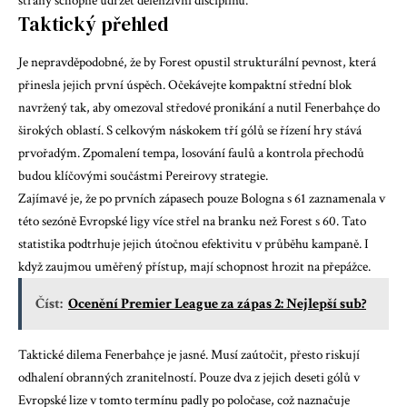
strany schopné udržet defenzivní disciplínu.
Taktický přehled
Je nepravděpodobné, že by Forest opustil strukturální pevnost, která
přinesla jejich první úspěch. Očekávejte kompaktní střední blok
navržený tak, aby omezoval středové pronikání a nutil Fenerbahçe do
širokých oblastí. S celkovým náskokem tří gólů se řízení hry stává
prvořadým. Zpomalení tempa, losování faulů a kontrola přechodů
budou klíčovými součástmi Pereirovy strategie.
Zajímavé je, že po prvních zápasech pouze Bologna s 61 zaznamenala v
této sezóně Evropské ligy více střel na branku než Forest s 60. Tato
statistika podtrhuje jejich útočnou efektivitu v průběhu kampaně. I
když zaujmou uměřený přístup, mají schopnost hrozit na přepážce.
Číst:
Ocenění Premier League za zápas 2: Nejlepší sub?
Taktické dilema Fenerbahçe je jasné. Musí zaútočit, přesto riskují
odhalení obranných zranitelností. Pouze dva z jejich deseti gólů v
Evropské lize v tomto termínu padly po poločase, což naznačuje