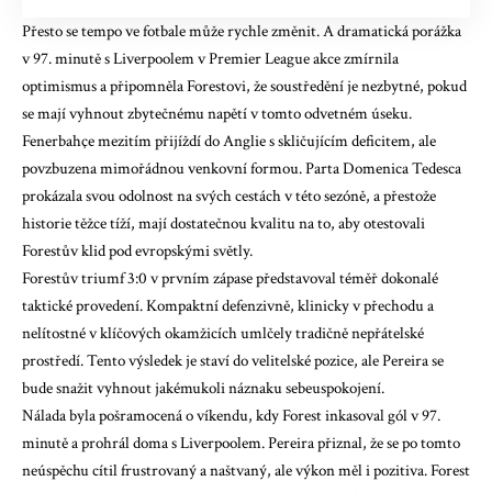
Přesto se tempo ve fotbale může rychle změnit. A
dramatická porážka
v 97. minutě s Liverpoolem
v Premier League akce zmírnila
optimismus a připomněla Forestovi, že soustředění je nezbytné, pokud
se mají vyhnout zbytečnému napětí v tomto odvetném úseku.
Fenerbahçe mezitím přijíždí do Anglie s skličujícím deficitem, ale
povzbuzena mimořádnou venkovní formou. Parta Domenica Tedesca
prokázala svou odolnost na svých cestách v této sezóně, a přestože
historie těžce tíží, mají dostatečnou kvalitu na to, aby otestovali
Forestův klid pod evropskými světly.
Forestův triumf 3:0 v prvním zápase představoval téměř dokonalé
taktické provedení. Kompaktní defenzivně, klinicky v přechodu a
nelítostné v klíčových okamžicích umlčely tradičně nepřátelské
prostředí. Tento výsledek je staví do velitelské pozice, ale Pereira se
bude snažit vyhnout jakémukoli náznaku sebeuspokojení.
Nálada byla pošramocená o víkendu, kdy Forest inkasoval gól v 97.
minutě a prohrál doma s Liverpoolem. Pereira přiznal, že se po tomto
neúspěchu cítil frustrovaný a naštvaný, ale výkon měl i pozitiva. Forest