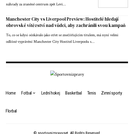
náhrady za zraněné centrum zpět Levi…
Manchester City vs Liverpool Preview: Hostitelé hledají
obrovské vítězství nad vůdci, aby zachránili svou kampaň
To, co se kdysi očekávalo jako střet se znečišťujícím titulem, má nyní velmi
odlišné vyprávění Manchester City Hostitel Liverpoolu s…
Home
Fotbal
Lední hokej
Basketbal
Tenis
Zimní sporty
Florbal
© sportovnizpravy.net. All Rights Reserved.