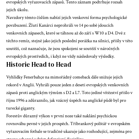
evropských vyřazovacích zápasů. Tento záznam podtrhuje rozsah
jejich úkolu.
Navzdory těmto číslům nabízí jejich venkovní forma psychologické
povzbuzení. Žlutí Kanárci neprohráli ve 14 po sobě jdoucích
venkovních zápasech, které se táhnou až do září s W10 a D4. Dvě z
těchto remíz, stejně jako jejich poslední porážka na silnici, přišly v této
soutěži, což naznačuje, že jsou spokojeni se soutěží v náročných
evropských prostředích, i když ne vždy následovaly výsledky.
Historie Head to Head
Vyhlídky Fenerbahçe na mimořádný comeback dále snižuje jejich
rekord v Anglii. Vyhráli pouze jeden z deseti evropských venkovních
zápasů proti anglickým týmům s D2 a L7. Toto jediné vítězství přišlo v
říjnu 1996 a zdůraznilo, jak vzácný úspěch na anglické půdě byl pro
turecké giganty.
Forestův důrazný výkon v první noze také naklání psychickou
rovnováhu pevně v jejich prospěch. Tříbrankový polštář v evropském
vyřazovacím fotbale se tradičně ukazuje jako rozhodující, zejména pro