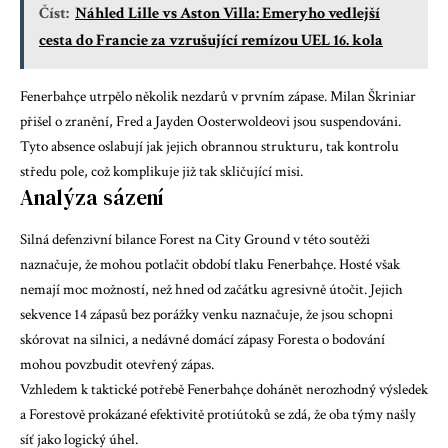
Číst:
Náhled Lille vs Aston Villa: Emeryho vedlejší
cesta do Francie za vzrušující remízou UEL 16. kola
Fenerbahçe utrpělo několik nezdarů v prvním zápase. Milan Škriniar
přišel o zranění, Fred a Jayden Oosterwoldeovi jsou suspendováni.
Tyto absence oslabují jak jejich obrannou strukturu, tak kontrolu
středu pole, což komplikuje již tak skličující misi.
Analýza sázení
Silná defenzivní bilance Forest na City Ground v této soutěži
naznačuje, že mohou potlačit období tlaku Fenerbahçe. Hosté však
nemají moc možností, než hned od začátku agresivně útočit. Jejich
sekvence 14 zápasů bez porážky venku naznačuje, že jsou schopni
skórovat na silnici, a nedávné domácí zápasy Foresta o bodování
mohou povzbudit otevřený zápas.
Vzhledem k taktické potřebě Fenerbahçe dohánět nerozhodný výsledek
a Forestově prokázané efektivitě protiútoků se zdá, že oba týmy našly
síť jako logický úhel.