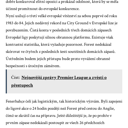
dobře konkuroval elitní opozici a prokázal odolnost, která by se měla
účinně promítnout do evropské konkurence.
Nyní usilují o třetí velké evropské vítězství za sebou poprvé od roku
1983 do 84. Jejich nedávný rekord na City Ground v Evropské lize je
povzbuzením. Čistá konta v posledních třech domácích zápasech
Evropské ligy poskytují silnou obrannou platformu. Existuje však
kontrastní statistika, která vyžaduje pozornost. Forest nedokázal
skórovat ve čtyřech z posledních šesti soutěžních domácích zápasů.
Ústředním bodem jejich přístupu bude proto vyvážení obranné
bezpečnosti s útočným záměrem.
Číst:
Nejnovější zprávy Premier League a zvěsti o
přestupech
Fenerbahçe čelí jak logistickým, tak historickým výzvám. Byli zapojeni
do ligové akce o 24 hodin později než Forest před cestou do Anglie,
čímž se zkrátil čas na přípravu. Ještě důležitější je, že po prohře v
prvním zápase nedokázali postoupit ze všech 26 předchozích