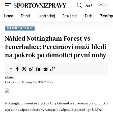
SPORTOVNIZPRAVY
Aa
Home
Fotbal
Lední hokej
Basketbal
Tenis
Zimní sp
PŘESTUPOVÉ ZPRÁVY
Náhled Nottingham Forest vs
Fenerbahce: Pereiraovi muži hledí
na pokrok po demolici první nohy
admin
Last updated: February 26, 2026 7:11 am
Nottingham Forest se vrací na City Ground se suverénní převahou 3:0
z prvního zápasu tohoto vyřazovacího zápasu Evropské ligy UEFA,