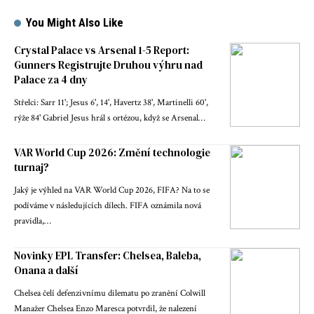
You Might Also Like
Crystal Palace vs Arsenal 1-5 Report:
Gunners Registrujte Druhou výhru nad
Palace za 4 dny
Střelci: Sarr 11'; Jesus 6', 14', Havertz 38', Martinelli 60',
rýže 84' Gabriel Jesus hrál s ortézou, když se Arsenal…
VAR World Cup 2026: Změní technologie
turnaj?
Jaký je výhled na VAR World Cup 2026, FIFA? Na to se
podíváme v následujících dílech. FIFA oznámila nová
pravidla,…
Novinky EPL Transfer: Chelsea, Baleba,
Onana a další
Chelsea čelí defenzivnímu dilematu po zranění Colwill
Manažer Chelsea Enzo Maresca potvrdil, že nalezení