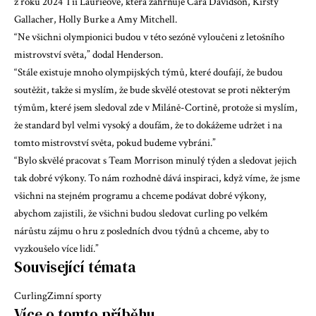
z roku 2024 Tii Laurieové, která zahrnuje Cara Davidson, Kirsty
Gallacher, Holly Burke a Amy Mitchell.
“Ne všichni olympionici budou v této sezóně vyloučeni z letošního
mistrovství světa,” dodal Henderson.
“Stále existuje mnoho olympijských týmů, které doufají, že budou
soutěžit, takže si myslím, že bude skvělé otestovat se proti některým
týmům, které jsem sledoval zde v Miláně-Cortině, protože si myslím,
že standard byl velmi vysoký a doufám, že to dokážeme udržet i na
tomto mistrovství světa, pokud budeme vybráni.”
“Bylo skvělé pracovat s Team Morrison minulý týden a sledovat jejich
tak dobré výkony. To nám rozhodně dává inspiraci, když víme, že jsme
všichni na stejném programu a chceme podávat dobré výkony,
abychom zajistili, že všichni budou sledovat curling po velkém
nárůstu zájmu o hru z posledních dvou týdnů a chceme, aby to
vyzkoušelo více lidí.”
Související témata
Curling
Zimní sporty
Více o tomto příběhu