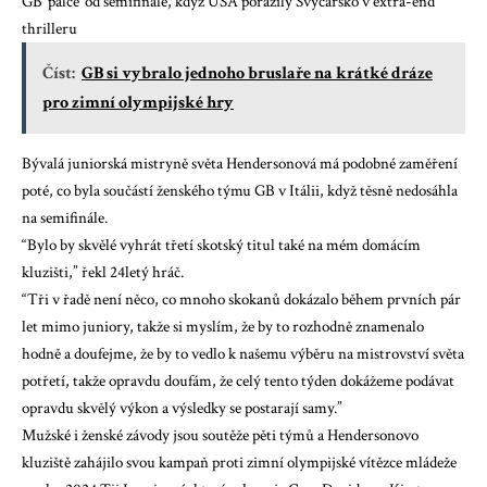
GB ‘palce’ od semifinále, když USA porazily Švýcarsko v extra-end
thrilleru
Číst:
GB si vybralo jednoho bruslaře na krátké dráze
pro zimní olympijské hry
Bývalá juniorská mistryně světa Hendersonová má podobné zaměření
poté, co byla součástí ženského týmu GB v Itálii, když těsně nedosáhla
na semifinále.
“Bylo by skvělé vyhrát třetí skotský titul také na mém domácím
kluzišti,” řekl 24letý hráč.
“Tři v řadě není něco, co mnoho skokanů dokázalo během prvních pár
let mimo juniory, takže si myslím, že by to rozhodně znamenalo
hodně a doufejme, že by to vedlo k našemu výběru na mistrovství světa
potřetí, takže opravdu doufám, že celý tento týden dokážeme podávat
opravdu skvělý výkon a výsledky se postarají samy.”
Mužské i ženské závody jsou soutěže pěti týmů a Hendersonovo
kluziště zahájilo svou kampaň proti zimní olympijské vítězce mládeže