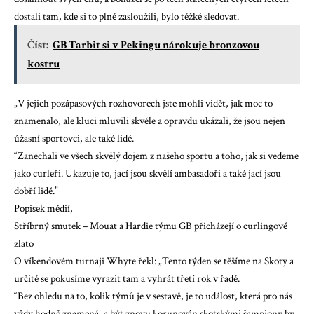
dostali tam, kde si to plně zasloužili, bylo těžké sledovat.
Číst:
GB Tarbit si v Pekingu nárokuje bronzovou
kostru
„V jejich pozápasových rozhovorech jste mohli vidět, jak moc to
znamenalo, ale kluci mluvili skvěle a opravdu ukázali, že jsou nejen
úžasní sportovci, ale také lidé.
“Zanechali ve všech skvělý dojem z našeho sportu a toho, jak si vedeme
jako curleři. Ukazuje to, jací jsou skvělí ambasadoři a také jací jsou
dobří lidé.”
Popisek médií,
Stříbrný smutek – Mouat a Hardie týmu GB přicházejí o curlingové
zlato
O víkendovém turnaji Whyte řekl: „Tento týden se těšíme na Skoty a
určitě se pokusíme vyrazit tam a vyhrát třetí rok v řadě.
“Bez ohledu na to, kolik týmů je v sestavě, je to událost, která pro nás
vždy hodně znamená, a být znovu korunován skotskými šampiony by