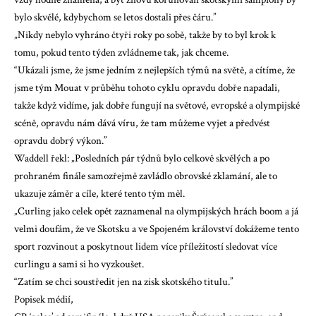
bylo skvělé, kdybychom se letos dostali přes čáru.”
„Nikdy nebylo vyhráno čtyři roky po sobě, takže by to byl krok k
tomu, pokud tento týden zvládneme tak, jak chceme.
“Ukázali jsme, že jsme jedním z nejlepších týmů na světě, a cítíme, že
jsme tým Mouat v průběhu tohoto cyklu opravdu dobře napadali,
takže když vidíme, jak dobře fungují na světové, evropské a olympijské
scéně, opravdu nám dává víru, že tam můžeme vyjet a předvést
opravdu dobrý výkon.”
Waddell řekl: „Posledních pár týdnů bylo celkově skvělých a po
prohraném finále samozřejmě zavládlo obrovské zklamání, ale to
ukazuje záměr a cíle, které tento tým měl.
„Curling jako celek opět zaznamenal na olympijských hrách boom a já
velmi doufám, že ve Skotsku a ve Spojeném království dokážeme tento
sport rozvinout a poskytnout lidem více příležitostí sledovat více
curlingu a sami si ho vyzkoušet.
“Zatím se chci soustředit jen na zisk skotského titulu.”
Popisek médií,