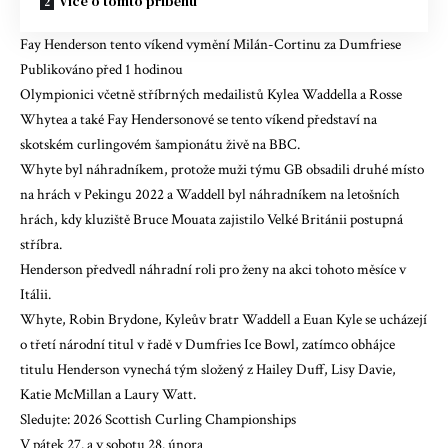
Více o tomto příběhu
Fay Henderson tento víkend vymění Milán-Cortinu za Dumfriese
Publikováno před 1 hodinou
Olympionici včetně stříbrných medailistů Kylea Waddella a Rosse
Whytea a také Fay Hendersonové se tento víkend představí na
skotském curlingovém šampionátu živě na BBC.
Whyte byl náhradníkem, protože muži týmu GB obsadili druhé místo
na hrách v Pekingu 2022 a Waddell byl náhradníkem na letošních
hrách, kdy kluziště Bruce Mouata zajistilo Velké Británii postupná
stříbra.
Henderson předvedl náhradní roli pro ženy na akci tohoto měsíce v
Itálii.
Whyte, Robin Brydone, Kyleův bratr Waddell a Euan Kyle se ucházejí
o třetí národní titul v řadě v Dumfries Ice Bowl, zatímco obhájce
titulu Henderson vynechá tým složený z Hailey Duff, Lisy Davie,
Katie McMillan a Laury Watt.
Sledujte: 2026 Scottish Curling Championships
V pátek 27. a v sobotu 28. února