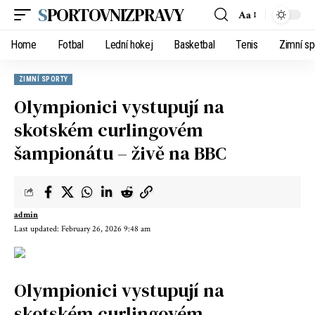
SPORTOVNIZPRAVY
Aa
Home
Fotbal
Lední hokej
Basketbal
Tenis
Zimní sp
ZIMNÍ SPORTY
Olympionici vystupují na
skotském curlingovém
šampionátu – živě na BBC
admin
Last updated: February 26, 2026 9:48 am
Olympionici vystupují na
skotském curlingovém