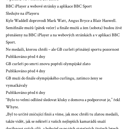
BBC iPlayer a webové stránky a aplikace BBC Sport
Sledujte na iPlayeru
Kyle Waddell doprovodí Mark Watt, Angus Bryce a Blair Haswell.
Semifinále mužů (pátek večer) a finále mužů a žen (sobota) budou živě
přenášeny na BBC iPlayer a na webových stránkách a v aplikaci BBC
Sport.
Ne medaili, kterou chtěli – ale GB curleři přinášejí sportu pozornost
Publikováno před 4 dny
GB curleři po smrti znovu popřeli olympijské zlato
Publikováno před 4 dny
GB muži do finále olympijského curlingu, zatímco ženy se
vymačkávaly
Publikováno před 6 dny
“Bylo to velmi odlišné sledovat kluky z domova a podporovat je,” řekl
Whyte.
„Byl to určitě zničující finiš a víme, jak moc chtěli tu zlatou medaili,
takže vidět, jak se někteří z vašich nejlepších kamarádů snaží
dosáhnout svých cílů, a bohužel se po těch statečných čtyřech letech