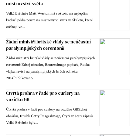
mistrovství světa
Velká Británie Matt Weston má své „oko na nejlepším
kroku“ pódia pouze na mistrovství světa ve Skeletu, které
začínají ve…
Žádní ministři britské vlády se neúčastní
paralympijských ceremonií
Žádní ministři britské vlády se neúčastní paralympijských
ceremoniíZdroj obrázku, ReutersImage popisek, Ruská
vlajka nevisí na paralympijských hrách od roku
2014Publikováno…
Čtvrtá prohra v řadě pro curlery na
vozíčku GB
Čtvrtá prohra v řadě pro curlery na vozíčku GBZdroj
obrázku, titulek Getty ImagesImage, Čtyři ze šesti zápasů
Velké Británie byly…