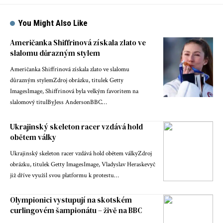
You Might Also Like
Američanka Shiffrinová získala zlato ve
slalomu důrazným stylem
Američanka Shiffrinová získala zlato ve slalomu
důrazným stylemZdroj obrázku, titulek Getty
ImagesImage, Shiffrinová byla velkým favoritem na
slalomový titulByJess AndersonBBC…
Ukrajinský skeleton racer vzdává hold
obětem války
Ukrajinský skeleton racer vzdává hold obětem válkyZdroj
obrázku, titulek Getty ImagesImage, Vladyslav Heraskevyč
již dříve využil svou platformu k protestu…
Olympionici vystupují na skotském
curlingovém šampionátu – živě na BBC