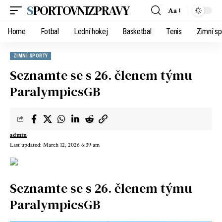
SPORTOVNIZPRAVY
Aa
Home
Fotbal
Lední hokej
Basketbal
Tenis
Zimní sp
ZIMNÍ SPORTY
Seznamte se s 26. členem týmu
ParalympicsGB
admin
Last updated: March 12, 2026 6:39 am
Seznamte se s 26. členem týmu
ParalympicsGB