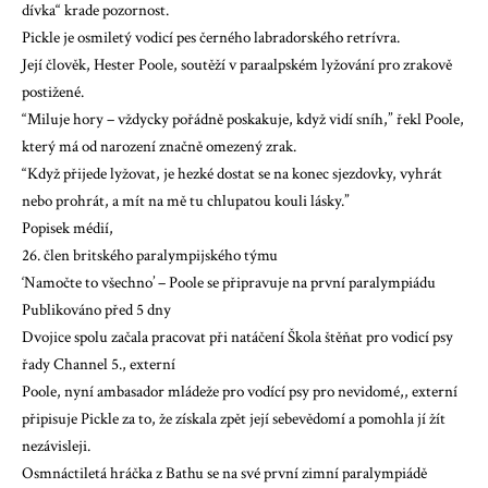
dívka“ krade pozornost.
Pickle je osmiletý vodicí pes černého labradorského retrívra.
Její člověk, Hester Poole, soutěží v paraalpském lyžování pro zrakově
postižené.
“Miluje hory – vždycky pořádně poskakuje, když vidí sníh,” řekl Poole,
který má od narození značně omezený zrak.
“Když přijede lyžovat, je hezké dostat se na konec sjezdovky, vyhrát
nebo prohrát, a mít na mě tu chlupatou kouli lásky.”
Popisek médií,
26. člen britského paralympijského týmu
‘Namočte to všechno’ – Poole se připravuje na první paralympiádu
Publikováno před 5 dny
Dvojice spolu začala pracovat při natáčení
Škola štěňat pro vodicí psy
řady Channel 5., externí
Poole,
nyní ambasador mládeže pro vodící psy pro nevidomé,, externí
připisuje Pickle za to, že získala zpět její sebevědomí a pomohla jí žít
nezávisleji.
Osmnáctiletá hráčka z Bathu se na své první zimní paralympiádě