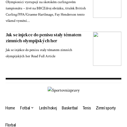
Olympionici vystupují na skotském curlingovém
šampionátu – živě na BBCZdroj obrázku, titulek British
Curling/PPA/Graeme HartImage, Fay Henderson tento
víkend vymění…
Jak se injekce do penisu staly tématem
zimních olympijských her
Jak se injekce do penisu staly tématem zimních
olympijských her Read Full Article
Home
Fotbal
Lední hokej
Basketbal
Tenis
Zimní sporty
Florbal