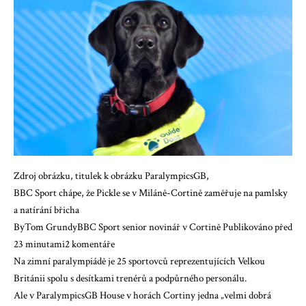
Zdroj obrázku, titulek k obrázku ParalympicsGB,
BBC Sport chápe, že Pickle se v Miláně-Cortině zaměřuje na pamlsky
a natírání břicha
ByTom GrundyBBC Sport senior novinář v Cortině Publikováno před
23 minutami
2 komentáře
Na zimní paralympiádě je 25 sportovců reprezentujících Velkou
Británii spolu s desítkami trenérů a podpůrného personálu.
Ale v ParalympicsGB House v horách Cortiny jedna „velmi dobrá