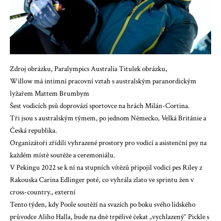
Zdroj obrázku, Paralympics Australia Titulek obrázku,
Willow má intimní pracovní vztah s australským paranordickým
lyžařem Mattem Brumbym
Šest vodicích psů doprovází sportovce na hrách Milán-Cortina.
Tři jsou s australským týmem, po jednom Německo, Velká Británie a
Česká republika.
Organizátoři zřídili vyhrazené prostory pro vodicí a asistenční psy na
každém místě soutěže a ceremoniálu.
V Pekingu 2022 se k ní na stupních vítězů připojil vodicí pes Riley z
Rakouska Carina Edlinger poté, co vyhrála zlato ve sprintu žen v
cross-country., externí
Tento týden, kdy Poole soutěží na svazích po boku svého lidského
průvodce Aliho Halla, bude na dně trpělivě čekat „vychlazený“ Pickle s