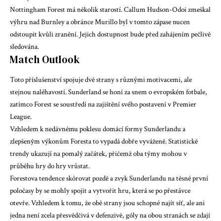
Nottingham Forest má několik starostí. Callum Hudson-Odoi zmeškal
výhru nad Burnley a obránce Murillo byl v tomto zápase nucen
odstoupit kvůli zranění. Jejich dostupnost bude před zahájením pečlivě
sledována.
Match Outlook
Toto příslušenství spojuje dvě strany s různými motivacemi, ale
stejnou naléhavostí. Sunderland se honí za snem o evropském fotbale,
zatímco Forest se soustředí na zajištění svého postavení v Premier
League.
Vzhledem k nedávnému poklesu domácí formy Sunderlandu a
zlepšeným výkonům Foresta to vypadá dobře vyváženě. Statistické
trendy ukazují na pomalý začátek, přičemž oba týmy mohou v
průběhu hry do hry vrůstat.
Forestova tendence skórovat pozdě a zvyk Sunderlandu na těsné první
poločasy by se mohly spojit a vytvořit hru, která se po přestávce
otevře. Vzhledem k tomu, že obě strany jsou schopné najít síť, ale ani
jedna není zcela přesvědčivá v defenzivě, góly na obou stranách se zdají