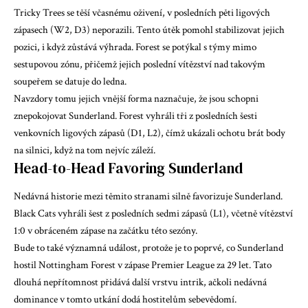
Tricky Trees se těší včasnému oživení, v posledních pěti ligových
zápasech (W2, D3) neporazili. Tento útěk pomohl stabilizovat jejich
pozici, i když zůstává výhrada. Forest se potýkal s týmy mimo
sestupovou zónu, přičemž jejich poslední vítězství nad takovým
soupeřem se datuje do ledna.
Navzdory tomu jejich vnější forma naznačuje, že jsou schopni
znepokojovat Sunderland. Forest vyhráli tři z posledních šesti
venkovních ligových zápasů (D1, L2), čímž ukázali ochotu brát body
na silnici, když na tom nejvíc záleží.
Head-to-Head Favoring Sunderland
Nedávná historie mezi těmito stranami silně favorizuje Sunderland.
Black Cats vyhráli šest z posledních sedmi zápasů (L1), včetně vítězství
1:0 v obráceném zápase na začátku této sezóny.
Bude to také významná událost, protože je to poprvé, co Sunderland
hostil Nottingham Forest v zápase Premier League za 29 let. Tato
dlouhá nepřítomnost přidává další vrstvu intrik, ačkoli nedávná
dominance v tomto utkání dodá hostitelům sebevědomí.