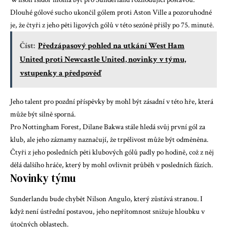
Dlouhé gólové sucho ukončil gólem proti Aston Ville a pozoruhodné
je, že čtyři z jeho pěti ligových gólů v této sezóně přišly po 75. minutě.
Číst:
Předzápasový pohled na utkání West Ham
United proti Newcastle United, novinky v týmu,
vstupenky a předpověď
Jeho talent pro pozdní příspěvky by mohl být zásadní v této hře, která
může být silně sporná.
Pro Nottingham Forest,
Dilane Bakwa
stále hledá svůj první gól za
klub, ale jeho záznamy naznačují, že trpělivost může být odměněna.
Čtyři z jeho posledních pěti klubových gólů padly po hodině, což z něj
dělá dalšího hráče, který by mohl ovlivnit průběh v posledních fázích.
Novinky týmu
Sunderlandu bude chybět Nilson Angulo, který zůstává stranou. I
když není ústřední postavou, jeho nepřítomnost snižuje hloubku v
útočných oblastech.