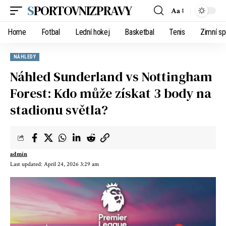
SPORTOVNIZPRAVY
Aa
Home
Fotbal
Lední hokej
Basketbal
Tenis
Zimní sp
NÁHLEDY
Náhled Sunderland vs Nottingham
Forest: Kdo může získat 3 body na
stadionu světla?
admin
Last updated: April 24, 2026 3:29 am