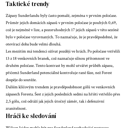
Taktické trendy
Zápasy Sunderlandu byly často pomalé, zejména v prvním poločase.
Průměr jejich domácích zápasů v prvním poločase je pouhých 0,69,
což je nejméně v lize, a pozoruhodných 17 jejich zápasů v této sezóně
bylo v poločase vyrovnaných. To naznačuje, že je pravděpodobné, že
otevírací doba bude velmi dlouhá.
Les mezitím má tendenci ožívat později ve hrách. Po poločase vstřelili
13 z 18 venkovních branek, což naznačuje silnou přítomnost ve
druhém poločase. Tento kontrast by mohl utvářet průběh zápasu,
přičemž Sunderland potenciálně kontroluje rané fáze, než Forest
dospěje do soutěže.
Dalším klíčovým trendem je pravděpodobnost gólů ve venkovních
zápasech Foresta. Šest z jejich posledních sedmi na hřišti vstřelilo přes
2,5 gólu, což odráží jak jejich útočný záměr, tak i defenzivní
zranitelnost.
Hráči ke sledování
Wilson Isidor
mohla být pro Sunderland rozhodující postavou.