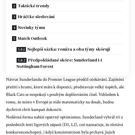
Taktické trendy
Hráči ke sledování
Novinky týmu
Match Outlook
Nejlepší sázka: remíza a oba týmy skórují
Předpokládané skóre: Sunderland 1-1
Nottingham Forest
Návrat Sunderlandu do Premier League předčil očekávání. Zajištění
přežití s ​​hrami, které máte k dispozici, představuje velký úspěch, ale
Black Cats se nespokojí s pouhým doplňováním čísel. Vzhledem k
tomu, že místo v Evropě je stále matematicky na dosah, budou
dychtivě chtít kampaň dokončit.
Nedávná forma nabízí opatrný optimismus. Sunderland vyhrál tři z
posledních šesti ligových zápasů (D1, L2), což naznačuje, že zůstává
konkurenceschopný, i když konzistentnost byla prchavá. Jejich