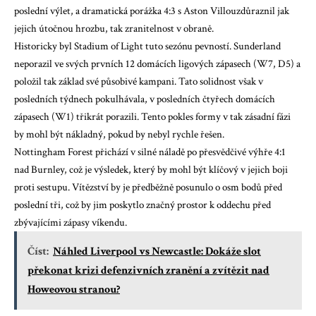
poslední výlet, a
dramatická porážka 4:3 s Aston Villou
zdůraznil jak
jejich útočnou hrozbu, tak zranitelnost v obraně.
Historicky byl Stadium of Light tuto sezónu pevností. Sunderland
neporazil ve svých prvních 12 domácích ligových zápasech (W7, D5) a
položil tak základ své působivé kampani. Tato solidnost však v
posledních týdnech pokulhávala, v posledních čtyřech domácích
zápasech (W1) třikrát porazili. Tento pokles formy v tak zásadní fázi
by mohl být nákladný, pokud by nebyl rychle řešen.
Nottingham Forest přichází v silné náladě po přesvědčivé výhře 4:1
nad Burnley, což je výsledek, který by mohl být klíčový v jejich boji
proti sestupu. Vítězství by je předběžně posunulo o osm bodů před
poslední tři, což by jim poskytlo značný prostor k oddechu před
zbývajícími zápasy víkendu.
Číst:
Náhled Liverpool vs Newcastle: Dokáže slot
překonat krizi defenzivních zranění a zvítězit nad
Howeovou stranou?