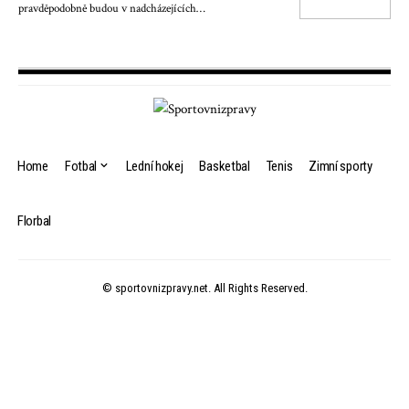
pravděpodobně budou v nadcházejících…
Home
Fotbal
Lední hokej
Basketbal
Tenis
Zimní sporty
Florbal
© sportovnizpravy.net. All Rights Reserved.