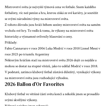
Mistrovství světa je nejvyšší týmová cena ve fotbale. Snem každého
fotbalisty, víc než peníze a hra, kterou získá ze své kariéry, je soutěžit
se svými národními týmy na mistrovství světa.
Z tohoto důvodu jsou hráči během sezóny mistrovství světa na samém
vrcholu své hry. To vedlo k tomu, že výkony na mistrovství světa
historicky a významně ovlivnily hlasování o ceny.
Příklady:
Fabio Cannavaro v roce 2006 Luka Modrić v roce 2018 Lionel Messi v
roce 2023 po triumfu Argentiny
Některým hráčům stačí na mistrovství světa 2026 dojít co nejdále a
mohou se dostat na stupně vítězů, jako to udělal Modrić v roce 2018.
V podstatě, zatímco klubový fotbal zůstává důležitý, vynikající výkony
na mistrovství světa jsou rozhodující výhodou.
2026 Ballon d’Or Favorites
Klubový fotbal ve většině částí světa končí a několik jmen se prosadilo
svými skvělými výkony.
Některá z těchto jmen zahrnují: