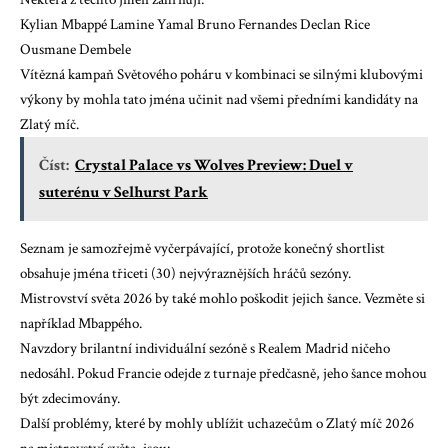
Kylian Mbappé Lamine Yamal Bruno Fernandes Declan Rice
Ousmane Dembele
Vítězná kampaň Světového poháru v kombinaci se silnými klubovými
výkony by mohla tato jména učinit nad všemi předními kandidáty na
Zlatý míč.
Číst:
Crystal Palace vs Wolves Preview: Duel v
suterénu v Selhurst Park
Seznam je samozřejmě vyčerpávající, protože konečný shortlist
obsahuje jména třiceti (30) nejvýraznějších hráčů sezóny.
Mistrovství světa 2026 by také mohlo poškodit jejich šance. Vezměte si
například Mbappého.
Navzdory brilantní individuální sezóně s Realem Madrid ničeho
nedosáhl. Pokud Francie odejde z turnaje předčasně, jeho šance mohou
být zdecimovány.
Další problémy, které by mohly ublížit uchazečům o Zlatý míč 2026