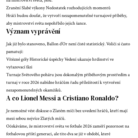
na mistrovství světa, jsou:
Zranění Slabé výkony Nedostatek rozhodujících momentů
Hráči budou doufat, že vytvoří nezapomenutelné turnajové příběhy,
aby mistrovství světa nepohřbilo jejich šance.
Význam vyprávění
Jak již bylo stanoveno, Ballon d’Or není čistě statistický. Voliči si často
pamatují:
Vítězné góly Historické úspěchy Vedení ukazuje hrdinství ve
vyřazovací fázi
Turnaje Světového poháru jsou dokonalým příběhovým prostředím a
turnaj v roce 2026 nabídne hráčům řadu příležitostí k vytvoření
nezapomenutelných okamžiků.
A co Lionel Messi a Cristiano Ronaldo?
Je nemožné vést diskuse o Zlatém míči bez uvedení hráčů, kteří mají
mezi sebou nejvíce Zlatých míčů.
Očekáváme, že mistrovství světa ve fotbale 2026 zaměří pozornost na
fotbalovou příští generaci, ale tito dva se již v období, které