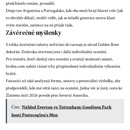
předcházelo cenám, prosadili.
Deep run Argentina a Portugalsko, kde oba muži hrají hlavní role (jak
to obvykle dělají), mohli vidět, jak se mladší generace znovu klaní
svým starším, zatímco na ně přijde řada.
Závěrečné myšlenky
S tolika útočnými talenty mířícími do turnaje je závod Golden Boot
dokořán. Doširoka otevřená jsou i další individuální ocenění.
Pro čtenáře, kteří sledují tato ocenění a zvažují možnosti sázení,
brobix.com
nabízí různé trhy přizpůsobené individuálním výkonům
hráčů.
Fanoušci už také analyzují formu, sestavy a potenciální výsledky, aby
předpověděli, kdo má větší šanci na ocenění. Jedna věc je jistá; cesta ke
Zlatému míči 2026 povede přes Severní Ameriku.
Číst:
Náhled Everton vs Tottenham: Goodison Park
hostí Postecoglou's Men