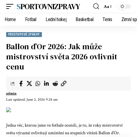
SPORTOVNIZPRAVY
Aa
Home
Fotbal
Lední hokej
Basketbal
Tenis
Zimní sp
PŘESTUPOVÉ ZPRÁVY
Ballon d’Or 2026: Jak může
mistrovství světa 2026 ovlivnit
cenu
admin
Last updated: June 2, 2026 9:28 am
Jedna věc, kterou jsme ve fotbale ocenili, je to, že roky mistrovství
světa výrazně ovlivňují umístění na stupních vítězů Ballon d’Or.