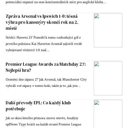
potenciální expanzí na osm kontinentálních míst pro anglické kluby…
Zpráva Arsenal vs Ipswich 1-0: těsná
výhra pro kanonýry skončí rok na 2.
místě
Střelci: Havertz 23' Pomohl k tomu rozhodující gól z
prvního poločasu Kai Havertze Arzenál zajistili tvrdě
vybojované vítězství 1:0 nad…
Premier League Awards za Matchday 27:
Nejlepší hra?
Ocenění dne zápasu 27 Jak Arsenal, tak Manchester City
vyhráli své zápasy v tomto kole, takže je to „jak jste…
Další převody EPL: Co každý klub
potřebuje
Jak se okno letního přenosu znovu otevře, Analýzy
eplNews Typy hráčů na každé straně Premier League