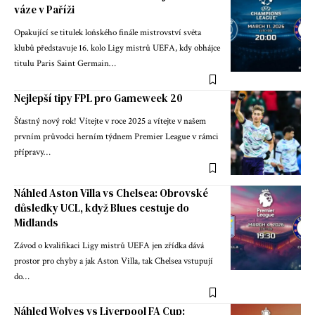
váze v Paříži
Opakující se titulek loňského finále mistrovství světa
klubů představuje 16. kolo Ligy mistrů UEFA, kdy obhájce
titulu Paris Saint Germain…
Nejlepší tipy FPL pro Gameweek 20
Šťastný nový rok! Vítejte v roce 2025 a vítejte v našem
prvním průvodci herním týdnem Premier League v rámci
přípravy…
Náhled Aston Villa vs Chelsea: Obrovské
důsledky UCL, když Blues cestuje do
Midlands
Závod o kvalifikaci Ligy mistrů UEFA jen zřídka dává
prostor pro chyby a jak Aston Villa, tak Chelsea vstupují
do…
Náhled Wolves vs Liverpool FA Cup: