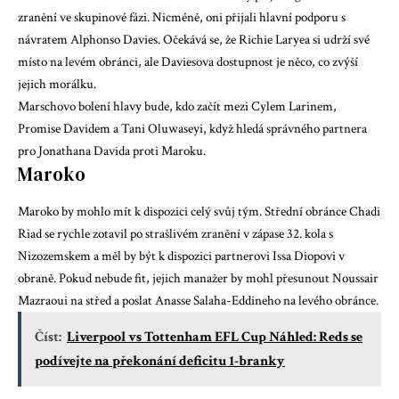
zranění ve skupinové fázi. Nicméně, oni přijali hlavní podporu s
návratem Alphonso Davies. Očekává se, že Richie Laryea si udrží své
místo na levém obránci, ale Daviesova dostupnost je něco, co zvýší
jejich morálku.
Marschovo bolení hlavy bude, kdo začít mezi Cylem Larinem,
Promise Davidem a Tani Oluwaseyi, když hledá správného partnera
pro Jonathana Davida proti Maroku.
Maroko
Maroko by mohlo mít k dispozici celý svůj tým. Střední obránce Chadi
Riad se rychle zotavil po strašlivém zranění v zápase 32. kola s
Nizozemskem a měl by být k dispozici partnerovi Issa Diopovi v
obraně. Pokud nebude fit, jejich manažer by mohl přesunout Noussair
Mazraoui na střed a poslat Anasse Salaha-Eddineho na levého obránce.
Číst:
Liverpool vs Tottenham EFL Cup Náhled: Reds se
podívejte na překonání deficitu 1-branky