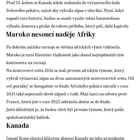
Před 32. kolem se Kanada nikdy nedostala do vyřazovacího kola
Světového poháru, natož aby vyhrála zápas v této fázi. Nyní, když
napsali tuto historii, budou se snažit využít velmi hmatatelnou
výhodu domova a přidat do tohoto příběhu, který píší, další kapitoly.
Maroko nesoucí naděje Afriky
Po dobrém začátku turnaje se většina afrických týmů vyklonila.
Maroko je nyní hlavními vlajkonoši jako dosud nejúspěšnější tým
kontinentu na turnaji.
Na mistrovství světa 2026 se stali prvním africkým týmem, který
vyhrál vyřazovací zápas na dvou samostatných mistrovstvích světa. Od
své ‚porážky‘ se Senegalem ve finále Afrického poháru národů v roce
2025 také neporazili devět zápasů v řadě. Mají šanci na odvetu proti
Francii, která jim v roce 2022 zabránila dostat se do finále.
Ještě důležitější je, že budou chtít být prvním týmem, který pošle
spoluhostitelský balíček.
Kanada
Ismael Kone zůstává klíčovou absencí Kanady po jeho groteskním