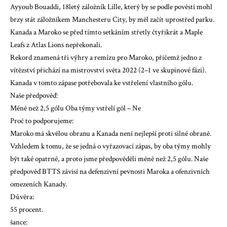
Ayyoub Bouaddi, 18letý záložník Lille, který by se podle pověstí mohl
brzy stát záložníkem Manchesteru City, by měl začít uprostřed parku.
Kanada a Maroko se před tímto setkáním střetly čtyřikrát a Maple
Leafs z Atlas Lions nepřekonali.
Rekord znamená tři výhry a remízu pro Maroko, přičemž jedno z
vítězství přichází na mistrovství světa 2022 (2–1 ve skupinové fázi).
Kanada v tomto zápase potřebovala ke vstřelení vlastního gólu.
Naše předpověď:
Méně než 2,5 gólu Oba týmy vstřelí gól – Ne
Proč to podporujeme:
Maroko má skvělou obranu a Kanada není nejlepší proti silné obraně.
Vzhledem k tomu, že se jedná o vyřazovací zápas, by oba týmy mohly
být také opatrné, a proto jsme předpověděli méně než 2,5 gólu. Naše
předpověď BTTS závisí na defenzivní pevnosti Maroka a ofenzivních
omezeních Kanady.
Důvěra:
55 procent.
šance: