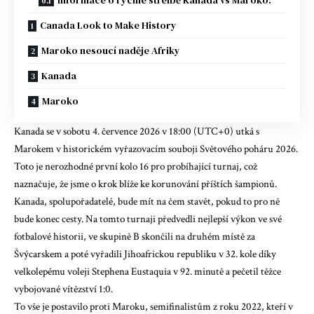
Informace o rychlé střelbě Kanada vs Maroko:
Canada Look to Make History
Maroko nesoucí naděje Afriky
Kanada
Maroko
Kanada se v sobotu 4. července 2026 v 18:00 (UTC+0) utká s
Marokem v historickém vyřazovacím souboji Světového poháru 2026.
Toto je nerozhodné první kolo 16 pro probíhající turnaj, což
naznačuje, že jsme o krok blíže ke korunování příštích šampionů.
Kanada, spolupořadatelé, bude mít na čem stavět, pokud to pro ně
bude konec cesty. Na tomto turnaji předvedli nejlepší výkon ve své
fotbalové historii, ve skupině B skončili na druhém místě za
Švýcarskem a poté vyřadili Jihoafrickou republiku v 32. kole díky
velkolepému voleji Stephena Eustaquia v 92. minutě a pečetil těžce
vybojované vítězství 1:0.
To vše je postavilo proti Maroku, semifinalistům z roku 2022, kteří v