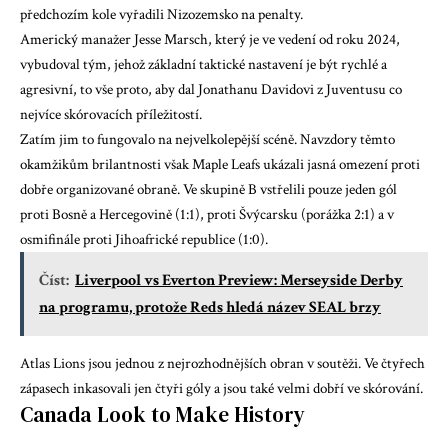
předchozím kole vyřadili Nizozemsko na penalty.
Americký manažer Jesse Marsch, který je ve vedení od roku 2024,
vybudoval tým, jehož základní taktické nastavení je být rychlé a
agresivní, to vše proto, aby dal Jonathanu Davidovi z Juventusu co
nejvíce skórovacích příležitostí.
Zatím jim to fungovalo na nejvelkolepější scéně. Navzdory těmto
okamžikům brilantnosti však Maple Leafs ukázali jasná omezení proti
dobře organizované obraně. Ve skupině B vstřelili pouze jeden gól
proti Bosně a Hercegovině (1:1), proti Švýcarsku (porážka 2:1) a v
osmifinále proti Jihoafrické republice (1:0).
Číst:
Liverpool vs Everton Preview: Merseyside Derby
na programu, protože Reds hledá název SEAL brzy
Atlas Lions jsou jednou z nejrozhodnějších obran v soutěži. Ve čtyřech
zápasech inkasovali jen čtyři góly a jsou také velmi dobří ve skórování.
Canada Look to Make History