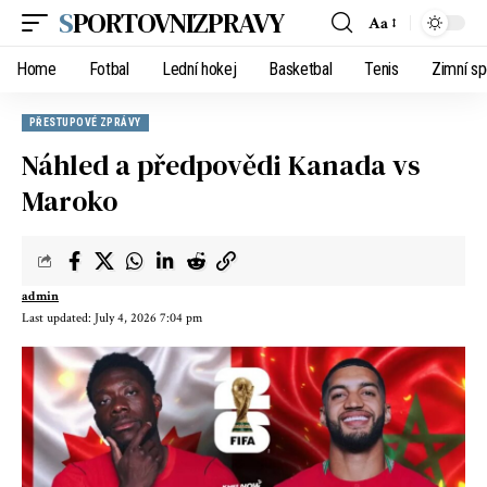
SPORTOVNIZPRAVY
Aa
Home
Fotbal
Lední hokej
Basketbal
Tenis
Zimní sp
PŘESTUPOVÉ ZPRÁVY
Náhled a předpovědi Kanada vs
Maroko
admin
Last updated: July 4, 2026 7:04 pm